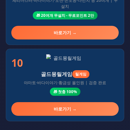
체리마스터·바다이야기·오션·손오공·다빈치 등 20여개 | 무
설치
🎁 20여개 무설치 - 무료포인트 2만
바로가기 →
10
골드몽릴게임
릴게임
야마토·바다이야기·황금성 올인원 | 검증 완료
🎁 첫충 100%
바로가기 →