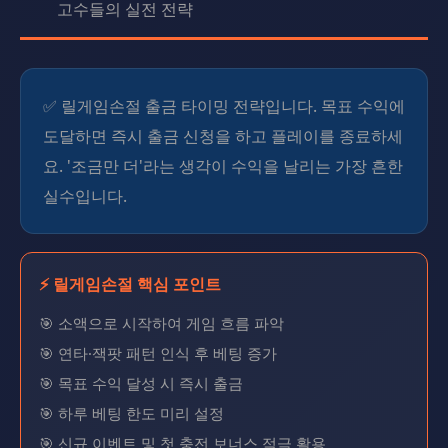
고수들의 실전 전략
✅ 릴게임손절 출금 타이밍 전략입니다. 목표 수익에
도달하면 즉시 출금 신청을 하고 플레이를 종료하세
요. '조금만 더'라는 생각이 수익을 날리는 가장 흔한
실수입니다.
⚡ 릴게임손절 핵심 포인트
🎯 소액으로 시작하여 게임 흐름 파악
🎯 연타·잭팟 패턴 인식 후 베팅 증가
🎯 목표 수익 달성 시 즉시 출금
🎯 하루 베팅 한도 미리 설정
🎯 신규 이벤트 및 첫 충전 보너스 적극 활용