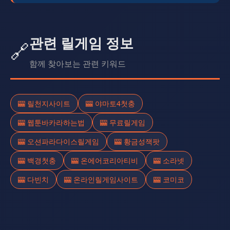
A. 릴게임손절의 온라인 환수율은 일반적으로
할 수 있습니다.
95~97% 수준입니다. 사이트마다 차이가 있으므로
환수율을 투명하게 공개하는 검증된 사이트를 이용
관련 릴게임 정보
🔗
하세요.
함께 찾아보는 관련 키워드
🎰 릴천지사이트
🎰 야마토4첫충
🎰 웹툰바카라하는법
🎰 무료릴게임
🎰 오션파라다이스릴게임
🎰 황금성잭팟
🎰 백경첫충
🎰 온에어코리아티비
🎰 소라넷
🎰 다빈치
🎰 온라인릴게임사이트
🎰 코미코