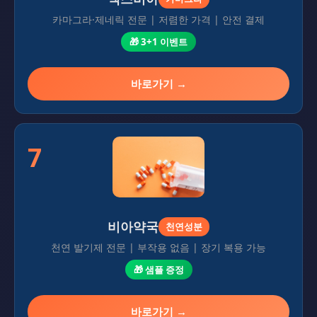
카마그라·제네릭 전문 | 저렴한 가격 | 안전 결제
🎁 3+1 이벤트
바로가기 →
7
비아약국
천연성분
천연 발기제 전문 | 부작용 없음 | 장기 복용 가능
🎁 샘플 증정
바로가기 →