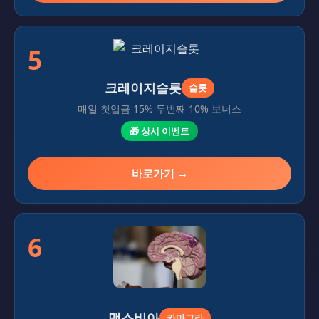
5
크레이지슬롯
슬롯
매일 첫입금 15% 두번째 10% 보너스
🎁 상시 이벤트
바로가기 →
6
맥스비아
카마그라