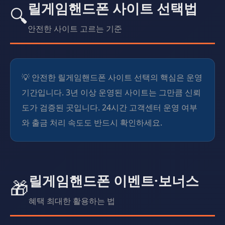
릴게임핸드폰 사이트 선택법
🔍
안전한 사이트 고르는 기준
💡 안전한 릴게임핸드폰 사이트 선택의 핵심은 운영
기간입니다. 3년 이상 운영된 사이트는 그만큼 신뢰
도가 검증된 곳입니다. 24시간 고객센터 운영 여부
와 출금 처리 속도도 반드시 확인하세요.
릴게임핸드폰 이벤트·보너스
🎁
혜택 최대한 활용하는 법