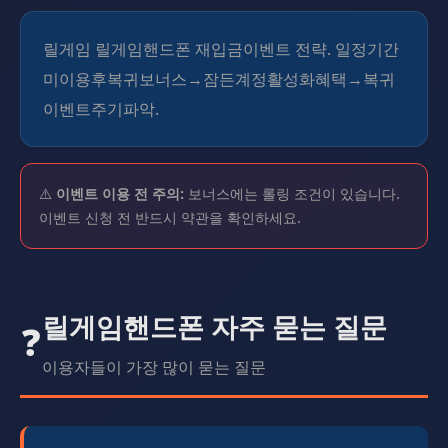
릴게임 릴게임핸드폰 재입금이벤트 전략. 일정기간
미이용후복귀보너스→잠든계정활성화혜택→복귀
이벤트주기파악.
⚠️
이벤트 이용 전 주의:
보너스에는 롤링 조건이 있습니다.
이벤트 신청 전 반드시 약관을 확인하세요.
릴게임핸드폰 자주 묻는 질문
❓
이용자들이 가장 많이 묻는 질문