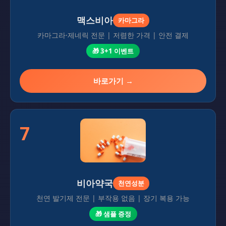
맥스비아
카마그라
카마그라·제네릭 전문 | 저렴한 가격 | 안전 결제
🎁 3+1 이벤트
바로가기 →
7
비아약국
천연성분
천연 발기제 전문 | 부작용 없음 | 장기 복용 가능
🎁 샘플 증정