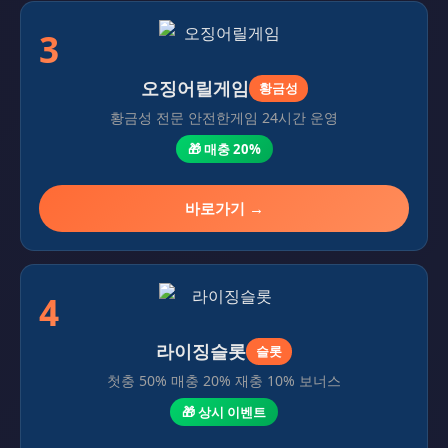
3
오징어릴게임
황금성
황금성 전문 안전한게임 24시간 운영
🎁 매충 20%
바로가기 →
4
라이징슬롯
슬롯
첫충 50% 매충 20% 재충 10% 보너스
🎁 상시 이벤트