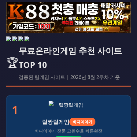
무료온라인게임 추천 사이트
🏆
TOP 10
검증된 릴게임 사이트 | 2026년 8월 2주차 기준
1
릴짱릴게임
바다이야기
바다이야기 전문 고환수율 빠른환전