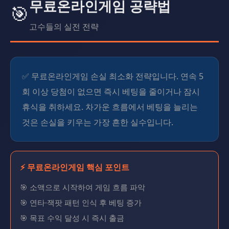
무료온라인게임 공략법
🎯
고수들의 실전 전략
✅ 무료온라인게임 손실 최소화 전략입니다. 연속 5
회 이상 당첨이 없으면 즉시 베팅을 줄이거나 잠시
휴식을 취하세요. 차가운 흐름에서 베팅을 늘리는
것은 손실을 키우는 가장 흔한 실수입니다.
⚡ 무료온라인게임 핵심 포인트
🎯 소액으로 시작하여 게임 흐름 파악
🎯 연타·잭팟 패턴 인식 후 베팅 증가
🎯 목표 수익 달성 시 즉시 출금