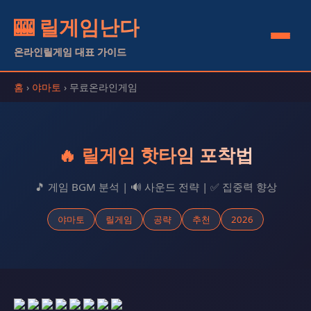
🎰 릴게임난다
온라인릴게임 대표 가이드
홈
›
야마토
› 무료온라인게임
🔥 릴게임 핫타임 포착법
🎵 게임 BGM 분석 | 🔊 사운드 전략 | ✅ 집중력 향상
야마토
릴게임
공략
추천
2026