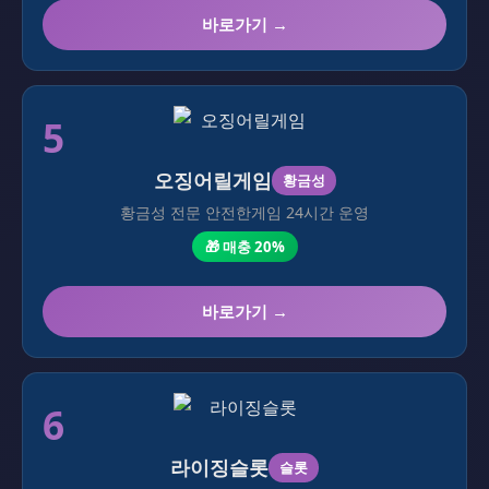
바로가기 →
5
오징어릴게임
황금성
황금성 전문 안전한게임 24시간 운영
🎁 매충 20%
바로가기 →
6
라이징슬롯
슬롯