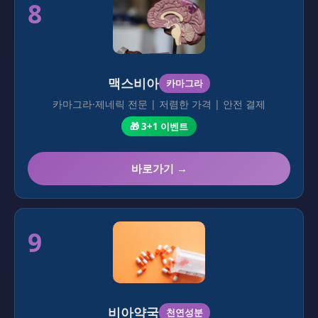
8
맥스비아
카마그라
카마그라·제네릭 전문 | 저렴한 가격 | 안전 결제
🎁 3+1 이벤트
바로가기 →
9
비아약국
천연성분