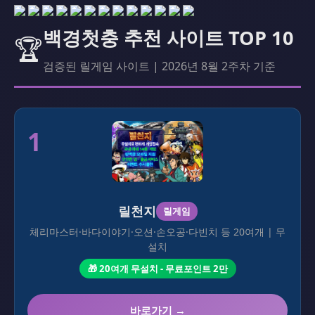
백경첫충 추천 사이트 TOP 10
🏆
검증된 릴게임 사이트 | 2026년 8월 2주차 기준
1
릴천지
릴게임
체리마스터·바다이야기·오션·손오공·다빈치 등 20여개 | 무
설치
🎁 20여개 무설치 - 무료포인트 2만
바로가기 →