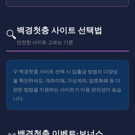
백경첫충 사이트 선택법
🔍
안전한 사이트 고르는 기준
💡 백경첫충 사이트 선택 시 입출금 방법의 다양성
을 확인하세요. 계좌이체, 가상계좌, 암호화폐 등 다
양한 방법을 지원하는 사이트가 이용 편의성이 높습
니다.
백경첫충 이벤트·보너스