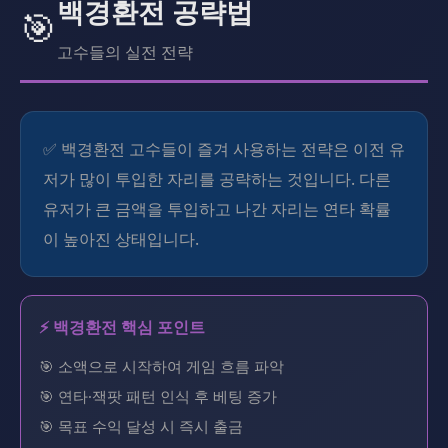
백경환전 공략법
🎯
고수들의 실전 전략
✅ 백경환전 고수들이 즐겨 사용하는 전략은 이전 유
저가 많이 투입한 자리를 공략하는 것입니다. 다른
유저가 큰 금액을 투입하고 나간 자리는 연타 확률
이 높아진 상태입니다.
⚡ 백경환전 핵심 포인트
🎯 소액으로 시작하여 게임 흐름 파악
🎯 연타·잭팟 패턴 인식 후 베팅 증가
🎯 목표 수익 달성 시 즉시 출금