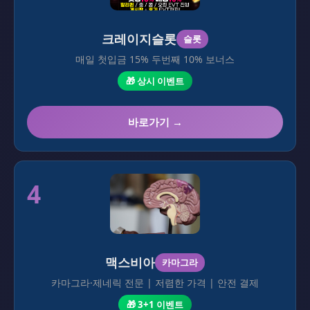
크레이지슬롯
슬롯
매일 첫입금 15% 두번째 10% 보너스
🎁 상시 이벤트
바로가기 →
4
맥스비아
카마그라
카마그라·제네릭 전문 | 저렴한 가격 | 안전 결제
🎁 3+1 이벤트