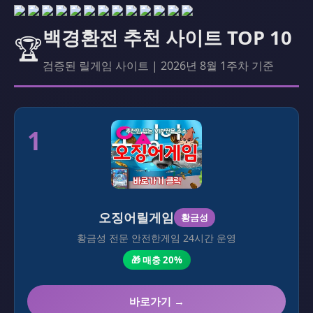
백경환전 추천 사이트 TOP 10
🏆
검증된 릴게임 사이트 | 2026년 8월 1주차 기준
1
오징어릴게임
황금성
황금성 전문 안전한게임 24시간 운영
🎁 매충 20%
바로가기 →