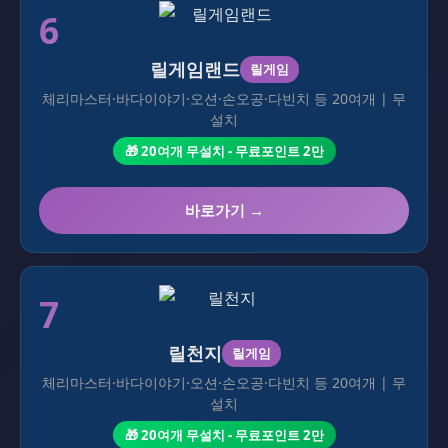
6
릴게임랜드
릴게임
체리마스터·바다이야기·오션·손오공·다빈치 등 20여개 | 무
설치
🎁 20여개 무설치 - 무료포인트 2만
바로가기 →
7
릴천지
릴게임
체리마스터·바다이야기·오션·손오공·다빈치 등 20여개 | 무
설치
🎁 20여개 무설치 - 무료포인트 2만