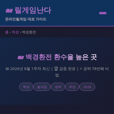
🐋 릴게임난다
온라인릴게임 대표 가이드
홈
›
백경
› 백경환전
🐋 백경환전 환수율 높은 곳
📅 2026년 8월 1주차 최신 | 🏆 검증 완료 | ⚡ 공략 78번째 비
법
백경
릴게임
공략
추천
2026