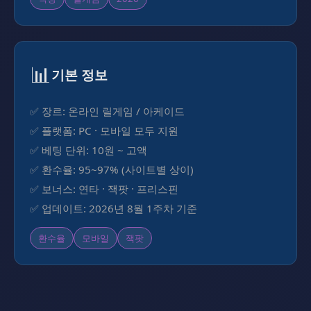
📊
기본 정보
✅ 장르: 온라인 릴게임 / 아케이드
✅ 플랫폼: PC · 모바일 모두 지원
✅ 베팅 단위: 10원 ~ 고액
✅ 환수율: 95~97% (사이트별 상이)
✅ 보너스: 연타 · 잭팟 · 프리스핀
✅ 업데이트: 2026년 8월 1주차 기준
환수율
모바일
잭팟