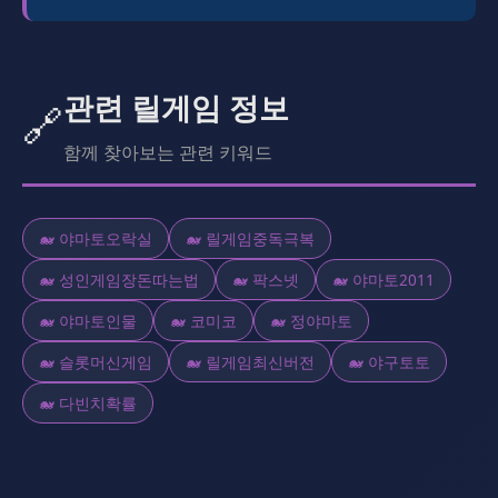
금액의 3배를 베팅해야 출금할 수 있습니다.
운영 기간 3년 이상, 커뮤니티 출금 후기 50개 이상,
24시간 고객센터 운영 여부를 확인하세요. 도메인이
자주 바뀌는 사이트는 피하시기 바랍니다.
관련 릴게임 정보
🔗
함께 찾아보는 관련 키워드
🐋 야마토오락실
🐋 릴게임중독극복
🐋 성인게임장돈따는법
🐋 팍스넷
🐋 야마토2011
🐋 야마토인물
🐋 코미코
🐋 정야마토
🐋 슬롯머신게임
🐋 릴게임최신버전
🐋 야구토토
🐋 다빈치확률