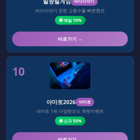
릴짱릴게임
바다이야기
바다이야기 전문 고환수율 빠른환전
🎁 매일 10%
바로가기 →
10
야마토2026
야마토
야마토 1위 다양한모드 잭팟이벤트
🎁 신규 50%
바로가기 →