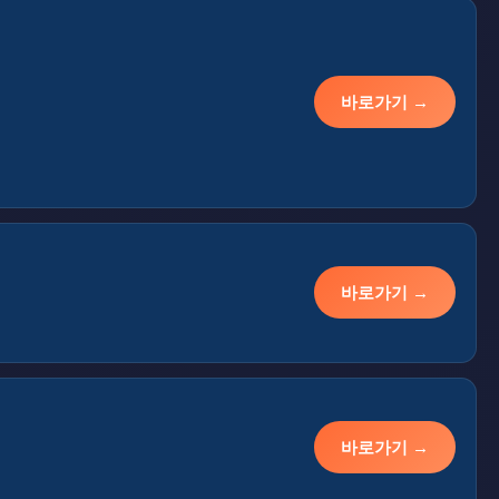
바로가기 →
바로가기 →
바로가기 →