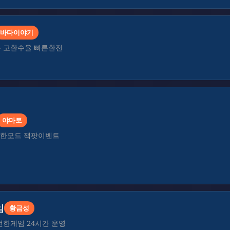
바다이야기
 고환수율 빠른환전
야마토
양한모드 잭팟이벤트
임
황금성
전한게임 24시간 운영