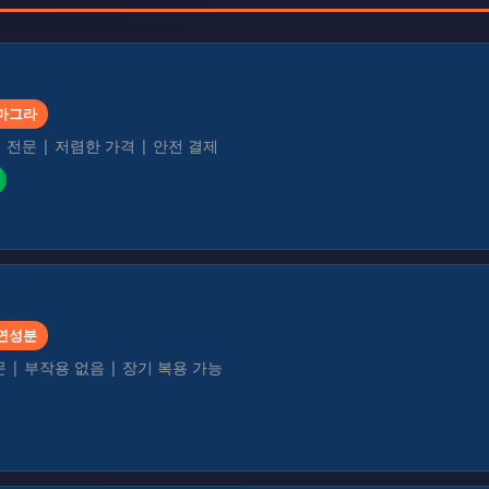
마그라
전문 | 저렴한 가격 | 안전 결제
연성분
 | 부작용 없음 | 장기 복용 가능