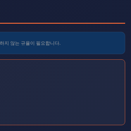
입하지 않는 규율이 필요합니다.