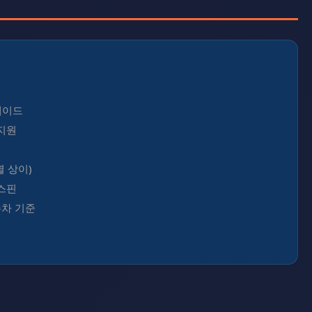
케이드
 지원
별 상이)
리스핀
주차 기준