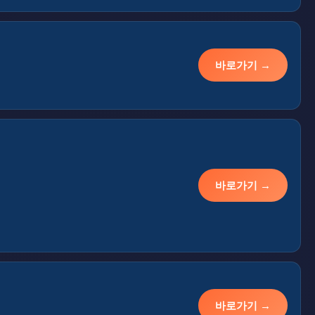
바로가기 →
바로가기 →
바로가기 →