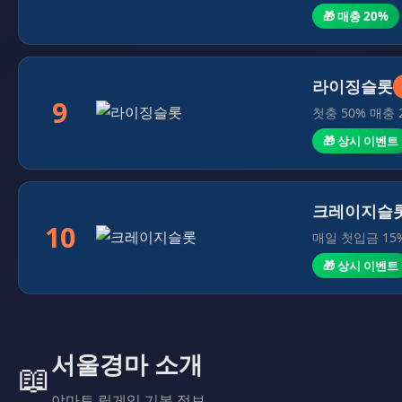
🎁 매충 20%
라이징슬롯
9
첫충 50% 매충 
🎁 상시 이벤트
크레이지슬
10
매일 첫입금 15
🎁 상시 이벤트
서울경마 소개
📖
야마토 릴게임 기본 정보