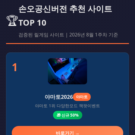
손오공신버전 추천 사이트
🏆
TOP 10
검증된 릴게임 사이트 | 2026년 8월 1주차 기준
1
야마토2026
야마토
야마토 1위 다양한모드 잭팟이벤트
🎁 신규 50%
바로가기 →