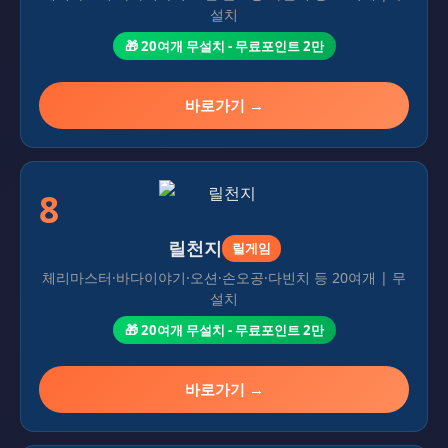
설치
🎁 20여개 무설치 - 무료포인트 2만
바로가기 →
8
릴천지
릴게임
체리마스터·바다이야기·오션·손오공·다빈치 등 20여개 | 무
설치
🎁 20여개 무설치 - 무료포인트 2만
바로가기 →