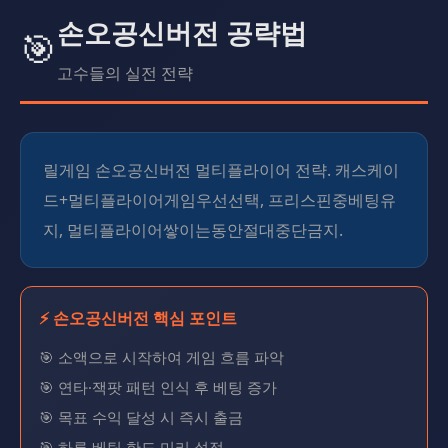
손오공신버전 공략법
🎯
고수들의 실전 전략
릴게임 손오공신버전 멀티플라이어 전략. 캐스케이
드+멀티플라이어게임우선선택, 프리스핀중베팅유
지, 멀티플라이어쌓이는동안절대중단금지.
⚡ 손오공신버전 핵심 포인트
🎯 소액으로 시작하여 게임 흐름 파악
🎯 연타·잭팟 패턴 인식 후 베팅 증가
🎯 목표 수익 달성 시 즉시 출금
🎯 하루 베팅 한도 미리 설정