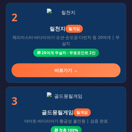
2
릴천지
릴게임
체리마스터·바다이야기·오션·손오공·다빈치 등 20여개 | 무
설치
🎁 20여개 무설치 - 무료포인트 2만
바로가기 →
3
골드몽릴게임
릴게임
야마토·바다이야기·황금성 올인원 | 검증 완료
🎁 첫충 100%