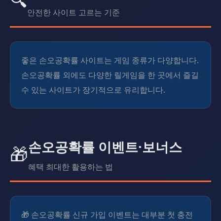
🔍
안전한 사이트 고르는 기준
좋은 손오공확률 사이트는 게임 종류가 다양합니다.
손오공확률 외에도 다양한 릴게임을 한 곳에서 즐길
수 있는 사이트가 장기적으로 유리합니다.
손오공확률 이벤트·보너스
🎁
혜택 최대한 활용하는 법
🎁 손오공확률 신규 가입 이벤트는 대부분 첫 충전