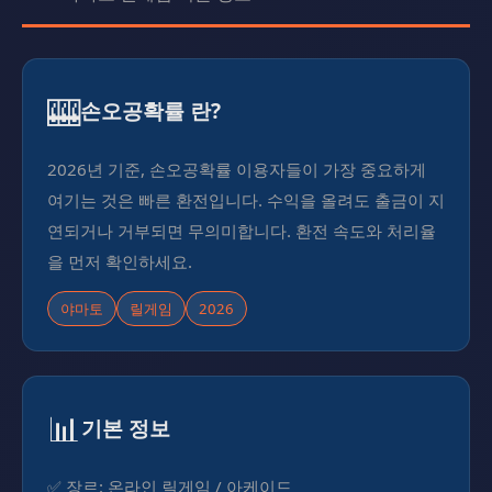
🎰
손오공확률 란?
2026년 기준, 손오공확률 이용자들이 가장 중요하게
여기는 것은 빠른 환전입니다. 수익을 올려도 출금이 지
연되거나 거부되면 무의미합니다. 환전 속도와 처리율
을 먼저 확인하세요.
야마토
릴게임
2026
📊
기본 정보
✅ 장르: 온라인 릴게임 / 아케이드