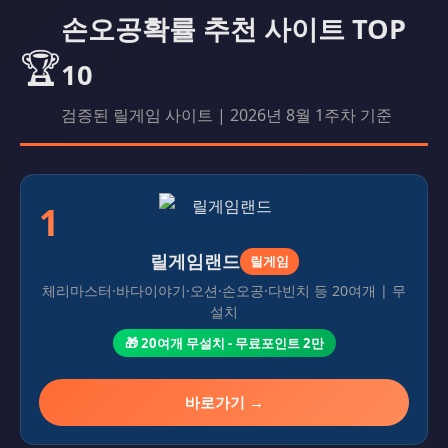
손오공확률 추천 사이트 TOP
🏆
10
검증된 릴게임 사이트 | 2026년 8월 1주차 기준
1
릴게임랜드
릴게임
체리마스터·바다이야기·오션·손오공·다빈치 등 20여개 | 무
설치
🎁 20여개 무설치 - 무료포인트 2만
바로가기 →