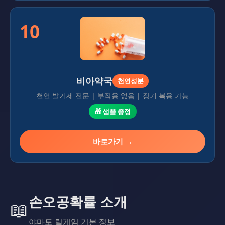
10
비아약국
천연성분
천연 발기제 전문 | 부작용 없음 | 장기 복용 가능
🎁 샘플 증정
바로가기 →
손오공확률 소개
📖
야마토 릴게임 기본 정보