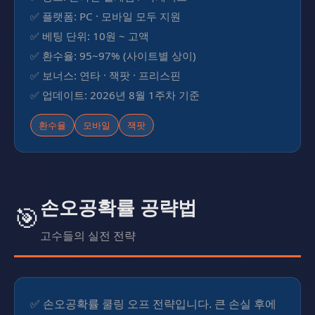
✅ 플랫폼: PC · 모바일 모두 지원
✅ 베팅 단위: 10원 ~ 고액
✅ 환수율: 95~97% (사이트별 상이)
✅ 보너스: 연타 · 잭팟 · 프리스핀
✅ 업데이트: 2026년 8월 1주차 기준
환수율
모바일
잭팟
손오공확률 공략법
🎯
고수들의 실전 전략
✅ 손오공확률 쿨링 오프 전략입니다. 큰 손실 후에