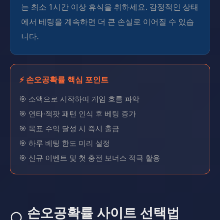
는 최소 1시간 이상 휴식을 취하세요. 감정적인 상태
에서 베팅을 계속하면 더 큰 손실로 이어질 수 있습
니다.
⚡ 손오공확률 핵심 포인트
🎯 소액으로 시작하여 게임 흐름 파악
🎯 연타·잭팟 패턴 인식 후 베팅 증가
🎯 목표 수익 달성 시 즉시 출금
🎯 하루 베팅 한도 미리 설정
🎯 신규 이벤트 및 첫 충전 보너스 적극 활용
손오공확률 사이트 선택법