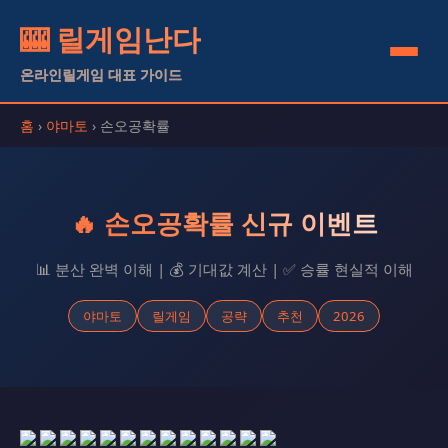
🎰 릴게임난다
온라인릴게임 대표 가이드
홈
›
야마토
› 손오공확률
🔥 손오공확률 신규 이벤트
📊 분산 완벽 이해 | 💰 기대값 계산 | ✅ 승률 현실적 이해
야마토
릴게임
공략
추천
2026