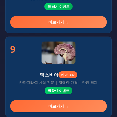
🎁 상시 이벤트
바로가기 →
9
맥스비아
카마그라
카마그라·제네릭 전문 | 저렴한 가격 | 안전 결제
🎁 3+1 이벤트
바로가기 →