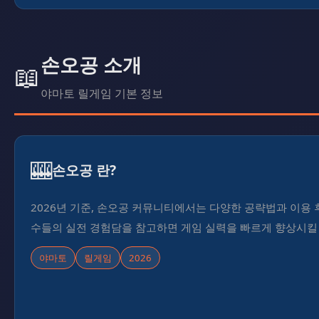
손오공 소개
📖
야마토 릴게임 기본 정보
🎰
손오공 란?
2026년 기준, 손오공 커뮤니티에서는 다양한 공략법과 이용 
수들의 실전 경험담을 참고하면 게임 실력을 빠르게 향상시킬 
야마토
릴게임
2026