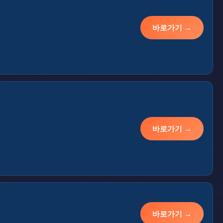
바로가기 →
바로가기 →
바로가기 →