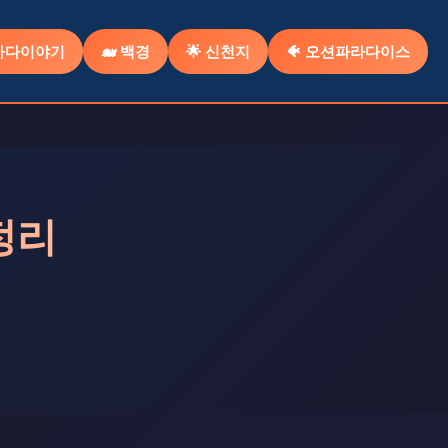
 바다이야기
🐋 백경
🌟 신천지
🐠 오션파라다이스
정리