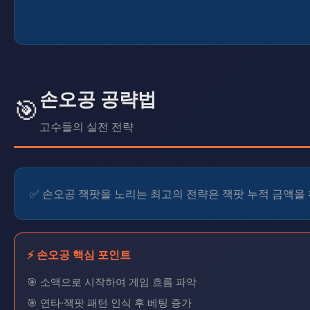
손오공 공략법
🎯
고수들의 실전 전략
✅ 손오공 잭팟을 노리는 최고의 전략은 잭팟 누적 금액을
⚡ 손오공 핵심 포인트
🎯 소액으로 시작하여 게임 흐름 파악
🎯 연타·잭팟 패턴 인식 후 베팅 증가