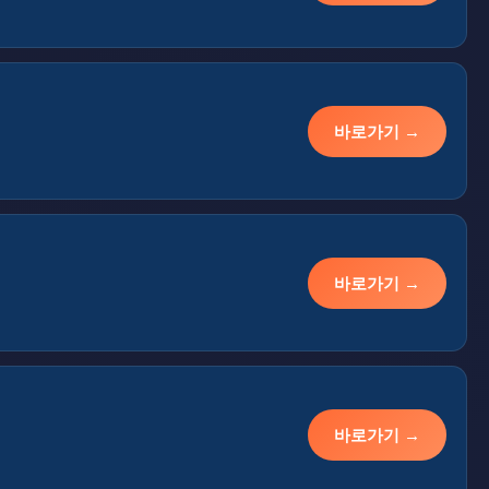
바로가기 →
바로가기 →
바로가기 →