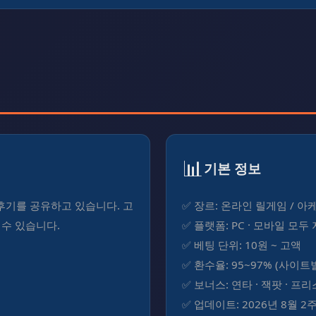
📊
기본 정보
후기를 공유하고 있습니다. 고
✅ 장르: 온라인 릴게임 / 아
수 있습니다.
✅ 플랫폼: PC · 모바일 모두
✅ 베팅 단위: 10원 ~ 고액
✅ 환수율: 95~97% (사이트
✅ 보너스: 연타 · 잭팟 · 프
✅ 업데이트: 2026년 8월 2