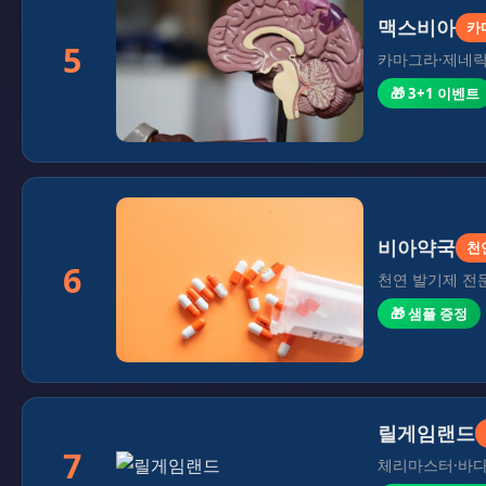
맥스비아
카
5
카마그라·제네릭 
🎁 3+1 이벤트
비아약국
천
6
천연 발기제 전문
🎁 샘플 증정
릴게임랜드
7
체리마스터·바다