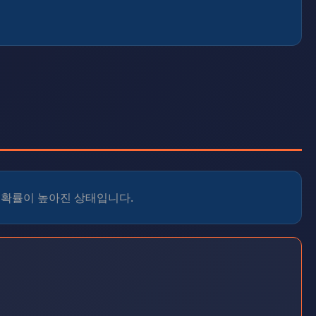
 확률이 높아진 상태입니다.