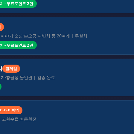
설치 - 무료포인트 2만
임
이야기·오션·손오공·다빈치 등 20여개 | 무설치
설치 - 무료포인트 2만
임
릴게임
기·황금성 올인원 | 검증 완료
바다이야기
 고환수율 빠른환전