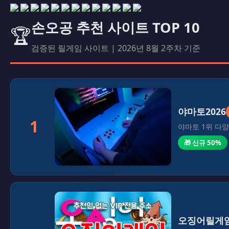
손오공 추천 사이트 TOP 10
🏆
검증된 릴게임 사이트 | 2026년 8월 2주차 기준
야마토2026
1
야마토 1위 다
🎁 신규 50%
오징어릴게