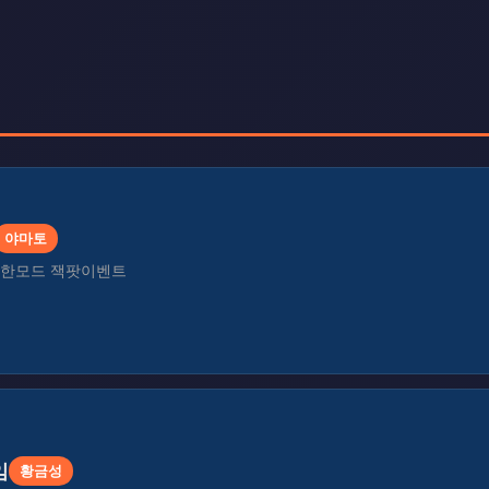
야마토
양한모드 잭팟이벤트
임
황금성