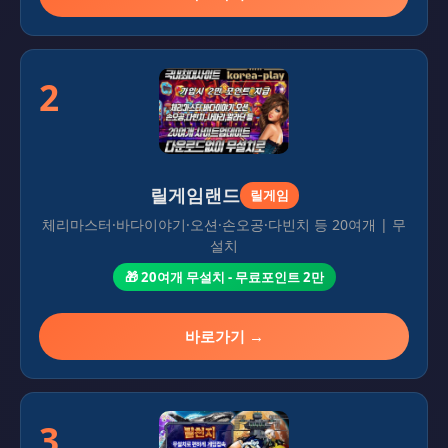
2
릴게임랜드
릴게임
체리마스터·바다이야기·오션·손오공·다빈치 등 20여개 | 무
설치
🎁 20여개 무설치 - 무료포인트 2만
바로가기 →
3