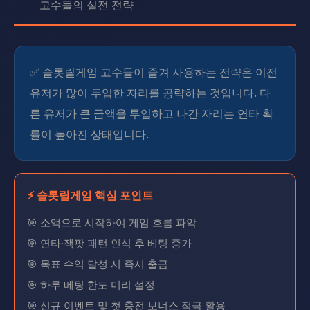
고수들의 실전 전략
✅ 슬롯릴게임 고수들이 즐겨 사용하는 전략은 이전
유저가 많이 투입한 자리를 공략하는 것입니다. 다
른 유저가 큰 금액을 투입하고 나간 자리는 연타 확
률이 높아진 상태입니다.
⚡ 슬롯릴게임 핵심 포인트
🎯 소액으로 시작하여 게임 흐름 파악
🎯 연타·잭팟 패턴 인식 후 베팅 증가
🎯 목표 수익 달성 시 즉시 출금
🎯 하루 베팅 한도 미리 설정
🎯 신규 이벤트 및 첫 충전 보너스 적극 활용