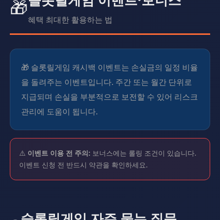
🎁
혜택 최대한 활용하는 법
🎁 슬롯릴게임 캐시백 이벤트는 손실금의 일정 비율
을 돌려주는 이벤트입니다. 주간 또는 월간 단위로
지급되며 손실을 부분적으로 보전할 수 있어 리스크
관리에 도움이 됩니다.
⚠️
이벤트 이용 전 주의:
보너스에는 롤링 조건이 있습니다.
이벤트 신청 전 반드시 약관을 확인하세요.
슬롯릴게임 자주 묻는 질문