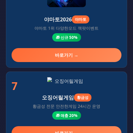
야마토2026
야마토
야마토 1위 다양한모드 잭팟이벤트
🎁 신규 50%
바로가기 →
7
오징어릴게임
황금성
황금성 전문 안전한게임 24시간 운영
🎁 매충 20%