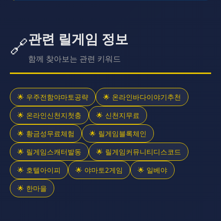
입금 후 잠시 마음을 가다듬고 플레이 계획을 세우는
것이 좋습니다. 베팅 금액, 세션 시간, 손절 라인, 수익
목표를 미리 정한 후 플레이하면 충동적 베팅을 방지
관련 릴게임 정보
🔗
할 수 있습니다. 준비된 플레이가 성공률을 높입니다.
함께 찾아보는 관련 키워드
🌟 우주전함야마토공략
🌟 온라인바다이야기추천
🌟 온라인신천지첫충
🌟 신천지무료
🌟 황금성무료체험
🌟 릴게임블록체인
🌟 릴게임스캐터발동
🌟 릴게임커뮤니티디스코드
🌟 호텔아이피
🌟 야마토2게임
🌟 일베야
🌟 한마을