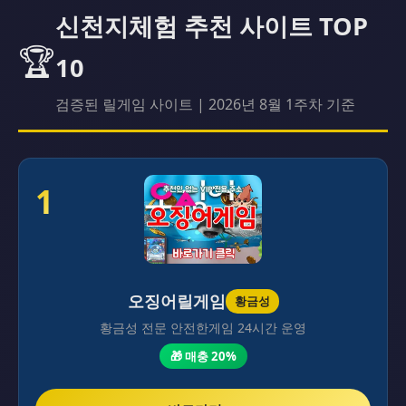
신천지체험 추천 사이트 TOP
🏆
10
검증된 릴게임 사이트 | 2026년 8월 1주차 기준
1
오징어릴게임
황금성
황금성 전문 안전한게임 24시간 운영
🎁 매충 20%