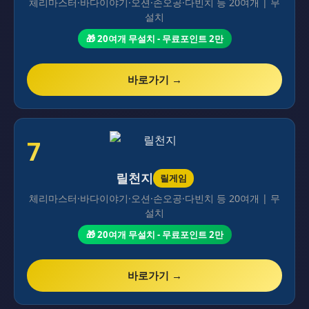
체리마스터·바다이야기·오션·손오공·다빈치 등 20여개 | 무
설치
🎁 20여개 무설치 - 무료포인트 2만
바로가기 →
7
릴천지
릴게임
체리마스터·바다이야기·오션·손오공·다빈치 등 20여개 | 무
설치
🎁 20여개 무설치 - 무료포인트 2만
바로가기 →