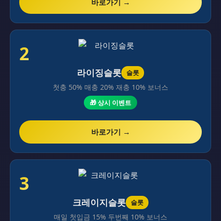
바로가기 →
2
라이징슬롯
슬롯
첫충 50% 매충 20% 재충 10% 보너스
🎁 상시 이벤트
바로가기 →
3
크레이지슬롯
슬롯
매일 첫입금 15% 두번째 10% 보너스