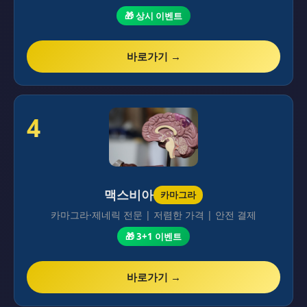
🎁 상시 이벤트
바로가기 →
4
맥스비아
카마그라
카마그라·제네릭 전문 | 저렴한 가격 | 안전 결제
🎁 3+1 이벤트
바로가기 →