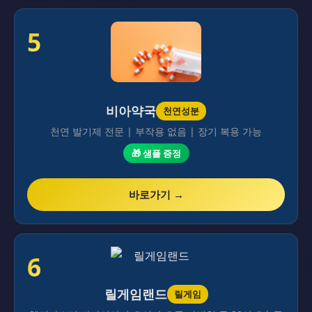
5
비아약국
천연성분
천연 발기제 전문 | 부작용 없음 | 장기 복용 가능
🎁 샘플 증정
바로가기 →
6
릴게임랜드
릴게임