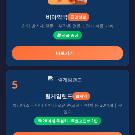
비아약국
천연성분
천연 발기제 전문 | 부작용 없음 | 장기 복용 가능
🎁 샘플 증정
바로가기 →
5
릴게임랜드
릴게임
체리마스터·바다이야기·오션·손오공·다빈치 등 20여개 | 무
설치
🎁 20여개 무설치 - 무료포인트 2만