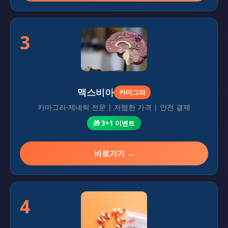
3
맥스비아
카마그라
카마그라·제네릭 전문 | 저렴한 가격 | 안전 결제
🎁 3+1 이벤트
바로가기 →
4