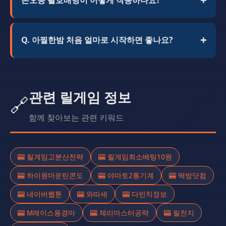
손오공 괄호배당이 어떻게 작동하나요?
당첨됩니다. 신천지가 대표적이며 연쇄 당첨이 발생
당첨 시 화면에 괄호 색상이 표시됩니다. 빨강(10
할 수 있습니다.
배)→파랑(5배)→노랑(3배)→흰색(1배) 순입니다. 괄
Q. 아찔한밤 처음 얼마로 시작하면 좋나요?
호 배당이 기본 배당에 곱해져 최종 배당이 결정됩니
A. 처음에는 1~5만원으로 시작하여 게임 패턴을 파
다. 빨간 괄호 출현 시 큰 배당을 기대할 수 있습니다.
악한 후 금액을 늘리는 것을 권장합니다. 10원 단위
로 시작 가능한 사이트도 많습니다.
관련 릴게임 정보
🔗
함께 찾아보는 관련 키워드
🎰 릴게임고분산전략
🎰 릴게임최소베팅10원
🎰 하이원마운틴콘도
🎰 야마토2통기계
🎰 떡방닷컴
🎰 네이버웹툰
🎰 와따세
🎰 다빈치정보
🎰 M레이스용경마
🎰 체리마스터공략
🎰 릴천지