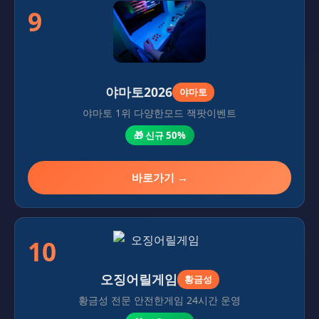
9
야마토2026
야마토
야마토 1위 다양한모드 잭팟이벤트
🎁 신규 50%
바로가기 →
10
오징어릴게임
황금성
황금성 전문 안전한게임 24시간 운영