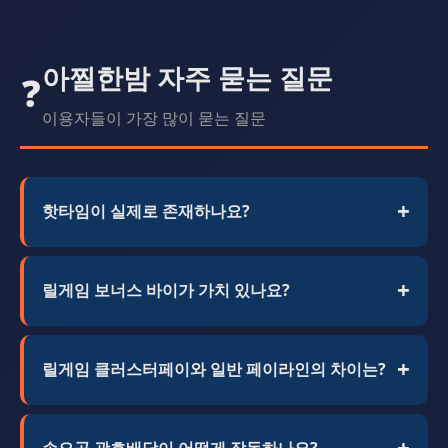
아찔한밤 자주 묻는 질문
❓
이용자들이 가장 많이 묻는 질문
핫타임이 실제로 존재하나요?
과학적으로 RNG는 독립시행이라 핫타임이 없습니
다. 하지만 많은 플레이어들이 경험적으로 패턴을 느
릴게임 보너스 바이가 가치 있나요?
낍니다. 심리적 효과로 볼 수 있으며, 맹신하지 않는
보너스 바이는 프리스핀을 직접 구매하는 기능입니
것이 중요합니다.
다. 비용이 베팅의 50~200배입니다. 기대값은 이론
릴게임 클러스터페이와 일반 페이라인의 차이는?
상 동일하지만 자금 소진이 빠를 수 있습니다. RTP가
일반 페이라인은 좌→우로 연속된 심볼이 당첨됩니
높은 게임에서만 활용하세요.
다. 클러스터페이는 인접한 심볼이 5개 이상 모이면