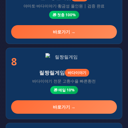
야마토·바다이야기·황금성 올인원 | 검증 완료
🎁 첫충 100%
바로가기 →
8
릴짱릴게임
바다이야기
바다이야기 전문 고환수율 빠른환전
🎁 매일 10%
바로가기 →