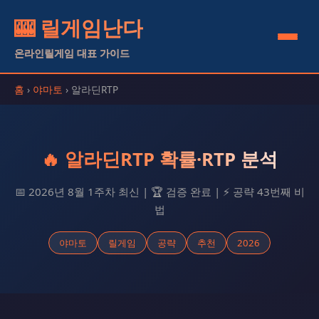
🎰 릴게임난다
온라인릴게임 대표 가이드
홈
›
야마토
› 알라딘RTP
🔥 알라딘RTP 확률·RTP 분석
📅 2026년 8월 1주차 최신 | 🏆 검증 완료 | ⚡ 공략 43번째 비
법
야마토
릴게임
공략
추천
2026