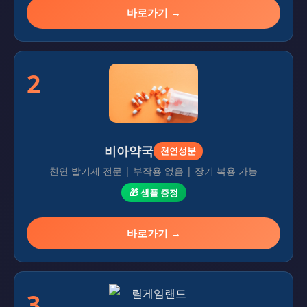
바로가기 →
2
비아약국
천연성분
천연 발기제 전문 | 부작용 없음 | 장기 복용 가능
🎁 샘플 증정
바로가기 →
3