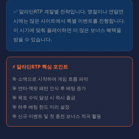
✅ 알라딘RTP 계절별 전략입니다. 명절이나 연말연
시에는 많은 사이트에서 특별 이벤트를 진행합니다.
이 시기에 맞춰 플레이하면 더 많은 보너스 혜택을
받을 수 있습니다.
⚡ 알라딘RTP 핵심 포인트
🎯 소액으로 시작하여 게임 흐름 파악
🎯 연타·잭팟 패턴 인식 후 베팅 증가
🎯 목표 수익 달성 시 즉시 출금
🎯 하루 베팅 한도 미리 설정
🎯 신규 이벤트 및 첫 충전 보너스 적극 활용