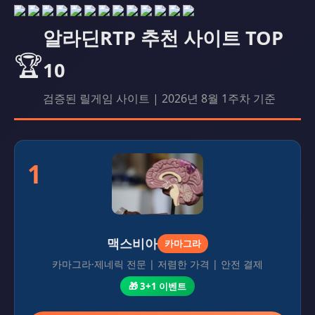
알라딘RTP 추천 사이트 TOP
🏆
10
검증된 릴게임 사이트 | 2026년 8월 1주차 기준
1
맥스비아
카마그라
카마그라·제네릭 전문 | 저렴한 가격 | 안전 결제
🎁 3+1 이벤트