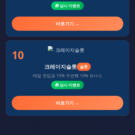
🎁 상시 이벤트
바로가기 →
10
크레이지슬롯
슬롯
매일 첫입금 15% 두번째 10% 보너스
🎁 상시 이벤트
바로가기 →