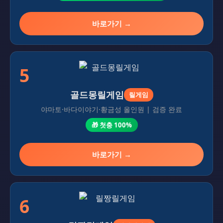
바로가기 →
5
골드몽릴게임
릴게임
야마토·바다이야기·황금성 올인원 | 검증 완료
🎁 첫충 100%
바로가기 →
6