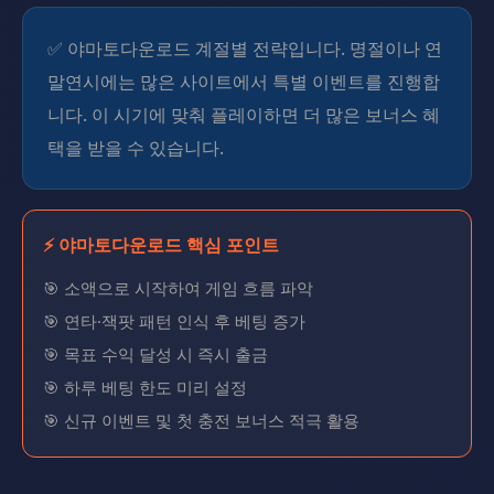
✅ 야마토다운로드 계절별 전략입니다. 명절이나 연
말연시에는 많은 사이트에서 특별 이벤트를 진행합
니다. 이 시기에 맞춰 플레이하면 더 많은 보너스 혜
택을 받을 수 있습니다.
⚡ 야마토다운로드 핵심 포인트
🎯 소액으로 시작하여 게임 흐름 파악
🎯 연타·잭팟 패턴 인식 후 베팅 증가
🎯 목표 수익 달성 시 즉시 출금
🎯 하루 베팅 한도 미리 설정
🎯 신규 이벤트 및 첫 충전 보너스 적극 활용