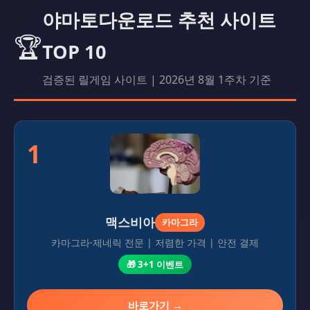
야마토다운로드 추천 사이트
🏆
TOP 10
검증된 릴게임 사이트 | 2026년 8월 1주차 기준
1
맥스비아
카마그라
카마그라·제네릭 전문 | 저렴한 가격 | 안전 결제
🎁 3+1 이벤트
바로가기 →