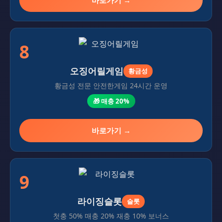
8
오징어릴게임
황금성
황금성 전문 안전한게임 24시간 운영
🎁 매충 20%
바로가기 →
9
라이징슬롯
슬롯
첫충 50% 매충 20% 재충 10% 보너스