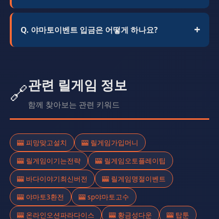
하세요. 24시간 무료로 운영됩니다.
A. 연타는 게임 내 특정 확률로 발동되는 시스템입니
다. 만탑 근처에서 발동 확률이 높아지는 경향이 있으
Q. 야마토이벤트 입금은 어떻게 하나요?
며 이전 유저가 많은 금액을 투입한 후 나간 자리에서
A. 대부분의 사이트에서 계좌이체, 가상계좌, 암호화
도 확률이 높습니다.
폐 등 다양한 입금 방법을 지원합니다. 입금 전 최소
입금 금액과 처리 시간을 확인하세요.
관련 릴게임 정보
🔗
함께 찾아보는 관련 키워드
🎰 피망맞고설치
🎰 릴게임가입머니
🎰 릴게임이기는전략
🎰 릴게임오토플레이팁
🎰 바다이야기최신버전
🎰 릴게임명절이벤트
🎰 야마토3환전
🎰 sp야마토고수
🎰 온라인오션파라다이스
🎰 황금성다운
🎰 탑툰