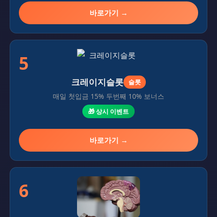
바로가기 →
5
크레이지슬롯
슬롯
매일 첫입금 15% 두번째 10% 보너스
🎁 상시 이벤트
바로가기 →
6