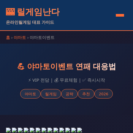
🎰 릴게임난다
온라인릴게임 대표 가이드
홈
›
야마토
› 야마토이벤트
💪 야마토이벤트 연패 대응법
⚡ VIP 전담 | 💰 무료체험 | ✅ 즉시시작
야마토
릴게임
공략
추천
2026