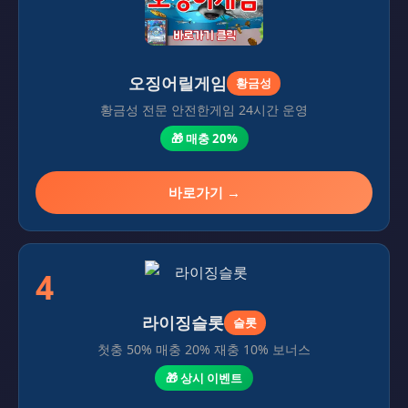
오징어릴게임
황금성
황금성 전문 안전한게임 24시간 운영
🎁 매충 20%
바로가기 →
4
라이징슬롯
슬롯
첫충 50% 매충 20% 재충 10% 보너스
🎁 상시 이벤트