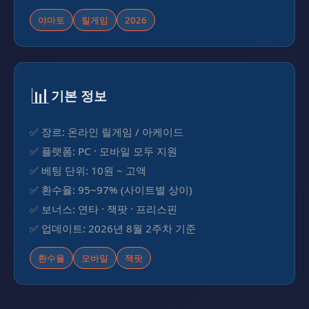
야마토
릴게임
2026
📊
기본 정보
✅ 장르: 온라인 릴게임 / 아케이드
✅ 플랫폼: PC · 모바일 모두 지원
✅ 베팅 단위: 10원 ~ 고액
✅ 환수율: 95~97% (사이트별 상이)
✅ 보너스: 연타 · 잭팟 · 프리스핀
✅ 업데이트: 2026년 8월 2주차 기준
환수율
모바일
잭팟