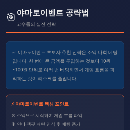
야마토이벤트 공략법
🎯
고수들의 실전 전략
✅ 야마토이벤트 초보자 추천 전략은 소액 다회 베팅
입니다. 한 번에 큰 금액을 투입하는 것보다 10원
~100원 단위로 여러 번 베팅하면서 게임 흐름을 파
악하는 것이 리스크를 줄입니다.
⚡ 야마토이벤트 핵심 포인트
🎯 소액으로 시작하여 게임 흐름 파악
🎯 연타·잭팟 패턴 인식 후 베팅 증가