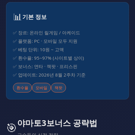
📊
기본 정보
✅ 장르: 온라인 릴게임 / 아케이드
✅ 플랫폼: PC · 모바일 모두 지원
✅ 베팅 단위: 10원 ~ 고액
✅ 환수율: 95~97% (사이트별 상이)
✅ 보너스: 연타 · 잭팟 · 프리스핀
✅ 업데이트: 2026년 8월 2주차 기준
환수율
모바일
잭팟
야마토3보너스 공략법
🎯