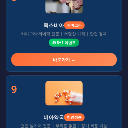
맥스비아
카마그라
카마그라·제네릭 전문 | 저렴한 가격 | 안전 결제
🎁 3+1 이벤트
바로가기 →
9
비아약국
천연성분
천연 발기제 전문 | 부작용 없음 | 장기 복용 가능