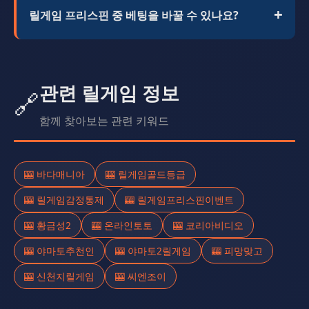
계/4단계 예시 시스템으로 진행 상황을 파악하기 쉽
릴게임 프리스핀 중 베팅을 바꿀 수 있나요?
고, 저변동성으로 시드가 오래 버팁니다. 시드 5~10
대부분의 릴게임은 프리스핀 진입 시의 베팅이 고정
만원으로 시작해보세요.
됩니다. 일부 게임은 프리스핀 중 베팅 변경이 가능하
지만 일반적으로는 불가합니다. 프리스핀 직전 베팅
관련 릴게임 정보
🔗
을 적절히 설정하는 것이 중요합니다.
함께 찾아보는 관련 키워드
🎰 바다매니아
🎰 릴게임골드등급
🎰 릴게임감정통제
🎰 릴게임프리스핀이벤트
🎰 황금성2
🎰 온라인토토
🎰 코리아비디오
🎰 야마토추천인
🎰 야마토2릴게임
🎰 피망맞고
🎰 신천지릴게임
🎰 씨엔조이