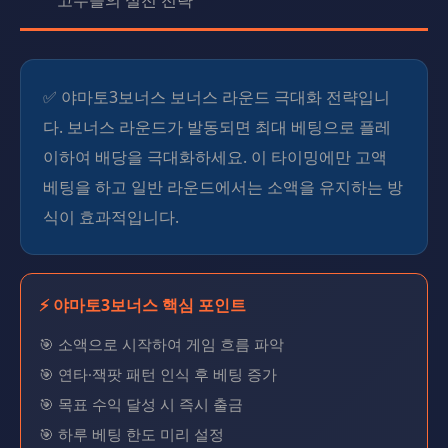
고수들의 실전 전략
✅ 야마토3보너스 보너스 라운드 극대화 전략입니
다. 보너스 라운드가 발동되면 최대 베팅으로 플레
이하여 배당을 극대화하세요. 이 타이밍에만 고액
베팅을 하고 일반 라운드에서는 소액을 유지하는 방
식이 효과적입니다.
⚡ 야마토3보너스 핵심 포인트
🎯 소액으로 시작하여 게임 흐름 파악
🎯 연타·잭팟 패턴 인식 후 베팅 증가
🎯 목표 수익 달성 시 즉시 출금
🎯 하루 베팅 한도 미리 설정