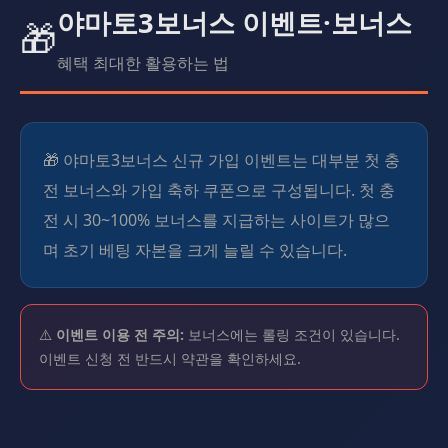
야마토3보너스 이벤트·보너스
🎁
혜택 최대한 활용하는 법
🎁 야마토3보너스 신규 가입 이벤트는 대부분 첫 충
전 보너스와 가입 축하 쿠폰으로 구성됩니다. 첫 충
전 시 30~100% 보너스를 지급하는 사이트가 많으
며 초기 베팅 자본을 크게 늘릴 수 있습니다.
⚠️
이벤트 이용 전 주의:
보너스에는 롤링 조건이 있습니다.
이벤트 신청 전 반드시 약관을 확인하세요.