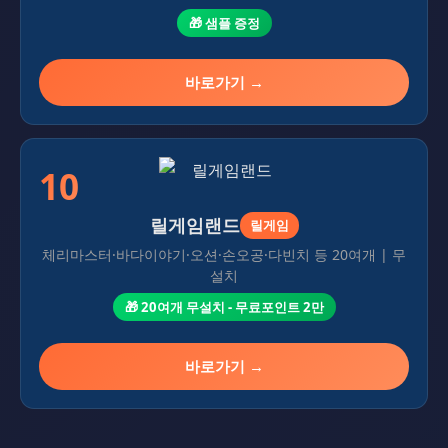
🎁 샘플 증정
바로가기 →
10
릴게임랜드
릴게임
체리마스터·바다이야기·오션·손오공·다빈치 등 20여개 | 무
설치
🎁 20여개 무설치 - 무료포인트 2만
바로가기 →