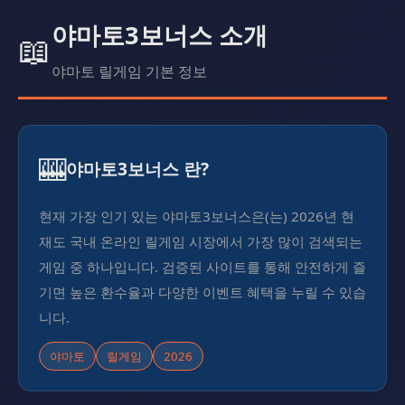
야마토3보너스 소개
📖
야마토 릴게임 기본 정보
🎰
야마토3보너스 란?
현재 가장 인기 있는 야마토3보너스은(는) 2026년 현
재도 국내 온라인 릴게임 시장에서 가장 많이 검색되는
게임 중 하나입니다. 검증된 사이트를 통해 안전하게 즐
기면 높은 환수율과 다양한 이벤트 혜택을 누릴 수 있습
니다.
야마토
릴게임
2026