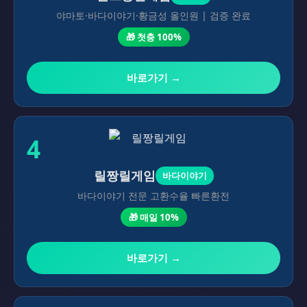
야마토·바다이야기·황금성 올인원 | 검증 완료
🎁 첫충 100%
바로가기 →
4
릴짱릴게임
바다이야기
바다이야기 전문 고환수율 빠른환전
🎁 매일 10%
바로가기 →