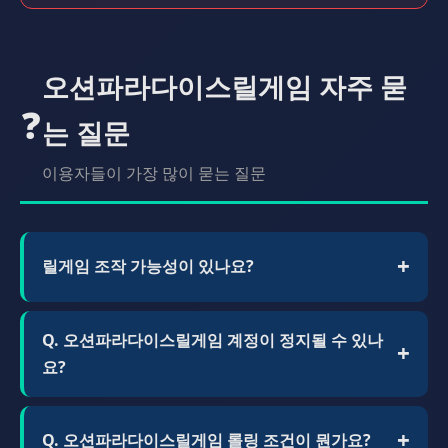
오션파라다이스릴게임 자주 묻
❓
는 질문
이용자들이 가장 많이 묻는 질문
릴게임 조작 가능성이 있나요?
검증된 사이트는 독립적인 RNG 인증을 받아 조작이
Q. 오션파라다이스릴게임 계정이 정지될 수 있나
불가합니다. 단, 미검증 사이트는 RTP를 임의 조정할
요?
수 있으니 커뮤니티에서 검증된 사이트만 이용하세
요.
A. 이용 약관을 위반하면 계정이 정지될 수 있습니다.
복수 계정 생성, 부정한 방법의 이벤트 수취, 타인 정
Q. 오션파라다이스릴게임 롤링 조건이 뭔가요?