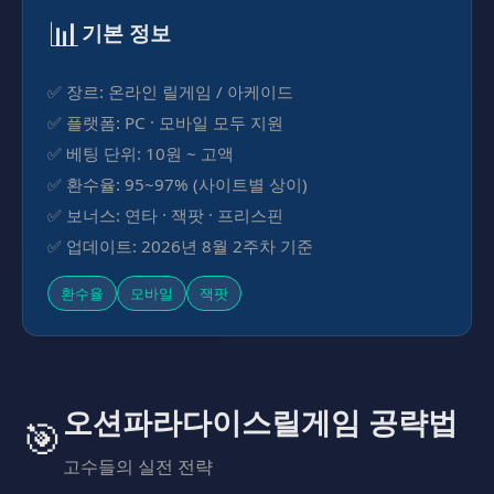
📊
기본 정보
✅ 장르: 온라인 릴게임 / 아케이드
✅ 플랫폼: PC · 모바일 모두 지원
✅ 베팅 단위: 10원 ~ 고액
✅ 환수율: 95~97% (사이트별 상이)
✅ 보너스: 연타 · 잭팟 · 프리스핀
✅ 업데이트: 2026년 8월 2주차 기준
환수율
모바일
잭팟
오션파라다이스릴게임 공략법
🎯
고수들의 실전 전략