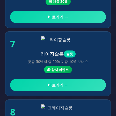
🎁 매충 20%
바로가기 →
7
라이징슬롯
슬롯
첫충 50% 매충 20% 재충 10% 보너스
🎁 상시 이벤트
바로가기 →
8