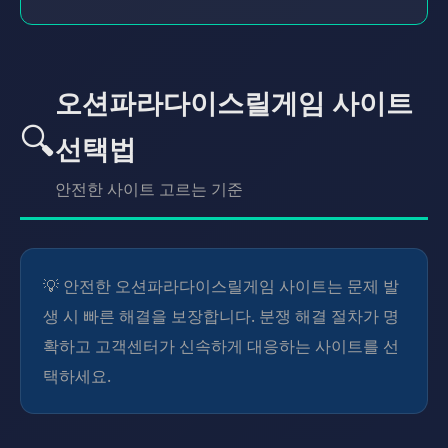
오션파라다이스릴게임 사이트
🔍
선택법
안전한 사이트 고르는 기준
💡 안전한 오션파라다이스릴게임 사이트는 문제 발
생 시 빠른 해결을 보장합니다. 분쟁 해결 절차가 명
확하고 고객센터가 신속하게 대응하는 사이트를 선
택하세요.