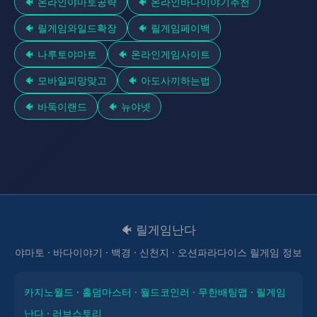
🐠 온라인야마토공략
🐠 온라인바다이야기추천
🐠 릴게임와일드확장
🐠 릴게임페이백
🐠 나루토야마토
🐠 온라인게임사이트
🐠 모바일피망맞고
🐠 아도사끼하는법
🐠 바둑이랜드
🐠 뉴야넷
🐠 릴게임난다
야마토 · 바다이야기 · 백경 · 신천지 · 오션파라다이스 릴게임 정보
카지노월드
·
홀덤마스터
·
월드코인러
·
무한배팅맵
·
릴게임
난다
·
러브스토리