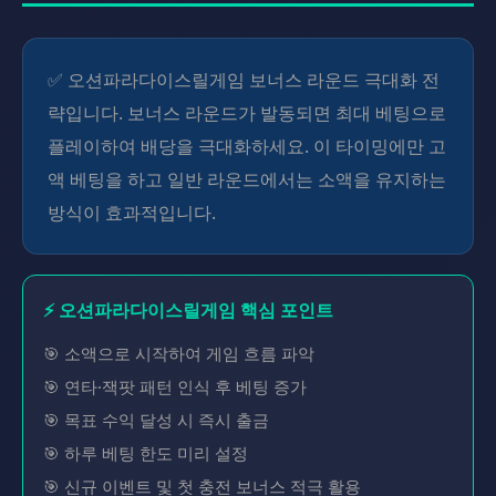
✅ 오션파라다이스릴게임 보너스 라운드 극대화 전
략입니다. 보너스 라운드가 발동되면 최대 베팅으로
플레이하여 배당을 극대화하세요. 이 타이밍에만 고
액 베팅을 하고 일반 라운드에서는 소액을 유지하는
방식이 효과적입니다.
⚡ 오션파라다이스릴게임 핵심 포인트
🎯 소액으로 시작하여 게임 흐름 파악
🎯 연타·잭팟 패턴 인식 후 베팅 증가
🎯 목표 수익 달성 시 즉시 출금
🎯 하루 베팅 한도 미리 설정
🎯 신규 이벤트 및 첫 충전 보너스 적극 활용