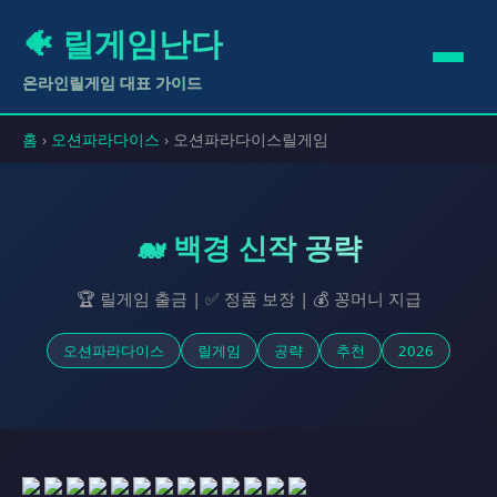
🐠 릴게임난다
온라인릴게임 대표 가이드
홈
›
오션파라다이스
› 오션파라다이스릴게임
🐋 백경 신작 공략
🏆 릴게임 출금 | ✅ 정품 보장 | 💰 꽁머니 지급
오션파라다이스
릴게임
공략
추천
2026