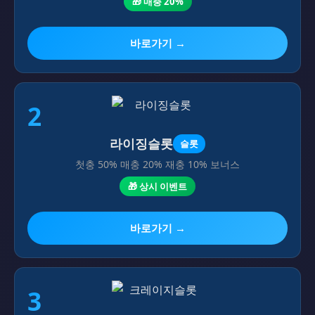
🎁 매충 20%
바로가기 →
2
라이징슬롯
슬롯
첫충 50% 매충 20% 재충 10% 보너스
🎁 상시 이벤트
바로가기 →
3