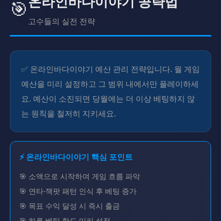
온라인바다이야기 공략법
🎯
고수들의 실전 전략
✅ 온라인바다이야기 예산 관리 전략입니다. 월 게임
예산을 미리 설정하고 그 범위 내에서만 플레이하세
요. 예산이 소진되면 당월에는 더 이상 베팅하지 않
는 원칙을 철저히 지키세요.
⚡ 온라인바다이야기 핵심 포인트
🎯 소액으로 시작하여 게임 흐름 파악
🎯 연타·잭팟 패턴 인식 후 베팅 증가
🎯 목표 수익 달성 시 즉시 출금
🎯 하루 베팅 한도 미리 설정