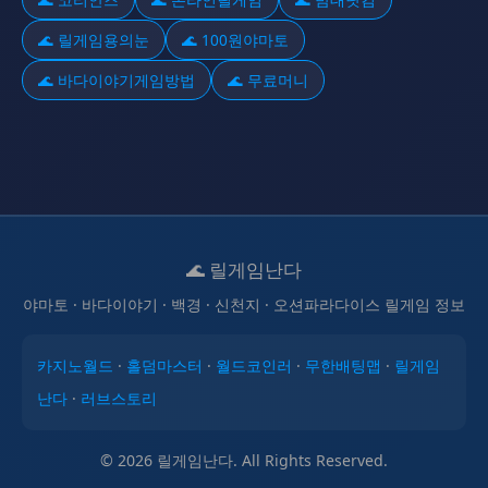
🌊 릴게임용의눈
🌊 100원야마토
🌊 바다이야기게임방법
🌊 무료머니
🌊 릴게임난다
야마토 · 바다이야기 · 백경 · 신천지 · 오션파라다이스 릴게임 정보
카지노월드
·
홀덤마스터
·
월드코인러
·
무한배팅맵
·
릴게임
난다
·
러브스토리
© 2026 릴게임난다. All Rights Reserved.