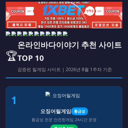
온라인바다이야기 추천 사이트
🏆
TOP 10
검증된 릴게임 사이트 | 2026년 8월 1주차 기준
1
오징어릴게임
황금성
황금성 전문 안전한게임 24시간 운영