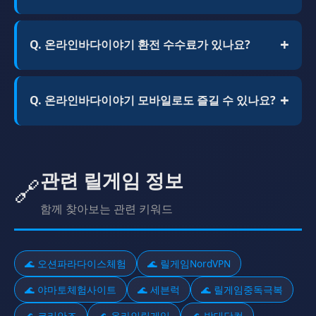
다. 잭팟 누적 금액이 높을수록 지급 확률이 높아지는
A. 운영 기간 3년 이상, 커뮤니티 출금 후기 50개 이
경향이 있습니다.
상, 24시간 고객센터 운영 여부를 확인하세요. 도메
Q. 온라인바다이야기 환전 수수료가 있나요?
인이 자주 바뀌는 사이트는 피하시기 바랍니다.
A. 대부분의 검증된 사이트는 출금 수수료를 부과하
지 않습니다. 수수료가 있는 사이트는 피하거나 최소
Q. 온라인바다이야기 모바일로도 즐길 수 있나요?
화하는 방향으로 이용하세요.
A. 네, 대부분의 온라인바다이야기 사이트는 모바일
최적화가 되어 있습니다. 전용 앱 없이도 모바일 브라
우저로 바로 접속하여 PC와 동일한 환경을 즐길 수
관련 릴게임 정보
🔗
있습니다.
함께 찾아보는 관련 키워드
🌊 오션파라다이스체험
🌊 릴게임NordVPN
🌊 야마토체험사이트
🌊 세븐럭
🌊 릴게임중독극복
🌊 코리안즈
🌊 온라인릴게임
🌊 밤대닷컴