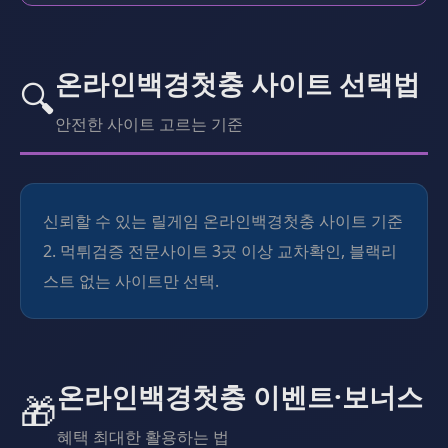
온라인백경첫충 사이트 선택법
🔍
안전한 사이트 고르는 기준
신뢰할 수 있는 릴게임 온라인백경첫충 사이트 기준
2. 먹튀검증 전문사이트 3곳 이상 교차확인, 블랙리
스트 없는 사이트만 선택.
온라인백경첫충 이벤트·보너스
🎁
혜택 최대한 활용하는 법