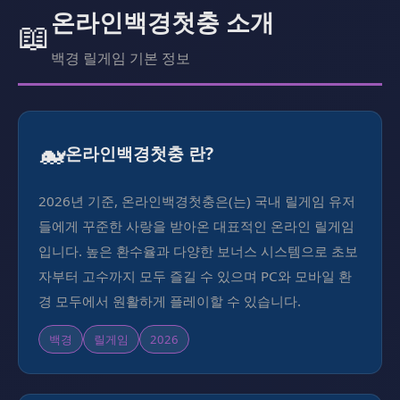
온라인백경첫충 소개
📖
백경 릴게임 기본 정보
🐋
온라인백경첫충 란?
2026년 기준, 온라인백경첫충은(는) 국내 릴게임 유저
들에게 꾸준한 사랑을 받아온 대표적인 온라인 릴게임
입니다. 높은 환수율과 다양한 보너스 시스템으로 초보
자부터 고수까지 모두 즐길 수 있으며 PC와 모바일 환
경 모두에서 원활하게 플레이할 수 있습니다.
백경
릴게임
2026