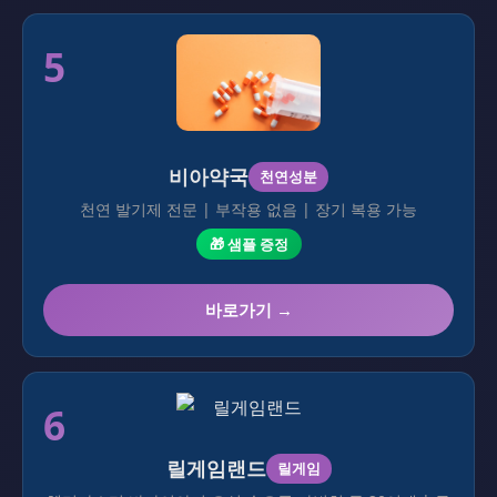
5
비아약국
천연성분
천연 발기제 전문 | 부작용 없음 | 장기 복용 가능
🎁 샘플 증정
바로가기 →
6
릴게임랜드
릴게임