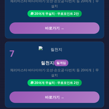
체리마스터·바다이야기·오션·손오공·다빈치 등 20여개 | 무
설치
🎁 20여개 무설치 - 무료포인트 2만
바로가기 →
7
릴천지
릴게임
체리마스터·바다이야기·오션·손오공·다빈치 등 20여개 | 무
설치
🎁 20여개 무설치 - 무료포인트 2만
바로가기 →