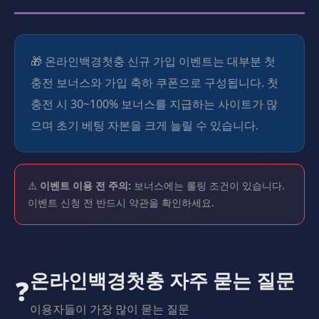
🎁 온라인백경첫충 신규 가입 이벤트는 대부분 첫
충전 보너스와 가입 축하 쿠폰으로 구성됩니다. 첫
충전 시 30~100% 보너스를 지급하는 사이트가 많
으며 초기 베팅 자본을 크게 늘릴 수 있습니다.
⚠️
이벤트 이용 전 주의:
보너스에는 롤링 조건이 있습니다.
이벤트 신청 전 반드시 약관을 확인하세요.
온라인백경첫충 자주 묻는 질문
❓
이용자들이 가장 많이 묻는 질문