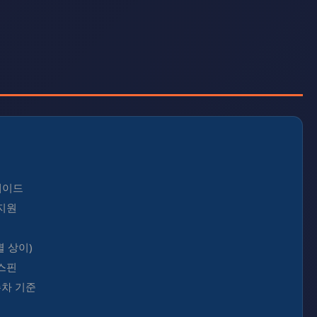
케이드
 지원
별 상이)
리스핀
주차 기준