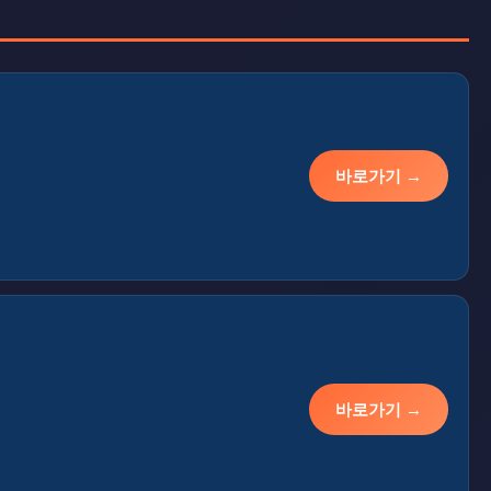
바로가기 →
바로가기 →