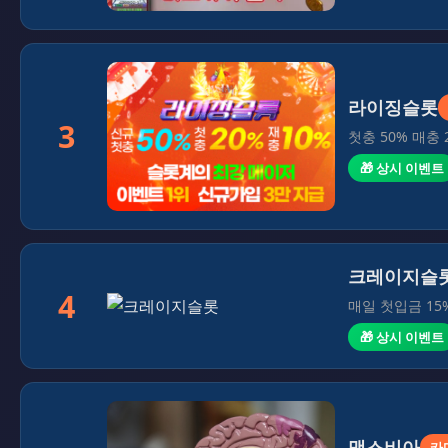
라이징슬롯
3
첫충 50% 매충 
🎁 상시 이벤트
크레이지슬
4
매일 첫입금 15
🎁 상시 이벤트
맥스비아
카