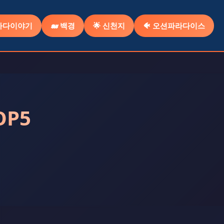
 바다이야기
🐋 백경
🌟 신천지
🐠 오션파라다이스
OP5