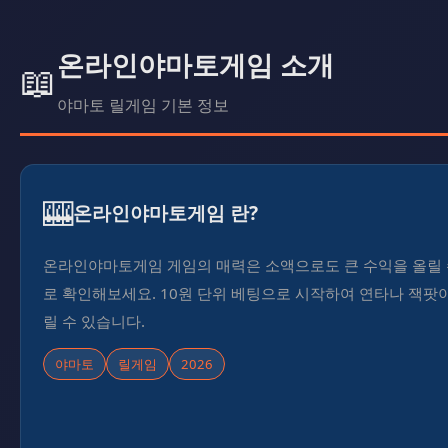
온라인야마토게임 소개
📖
야마토 릴게임 기본 정보
🎰
온라인야마토게임 란?
온라인야마토게임 게임의 매력은 소액으로도 큰 수익을 올릴 수
로 확인해보세요. 10원 단위 베팅으로 시작하여 연타나 잭팟이
릴 수 있습니다.
야마토
릴게임
2026