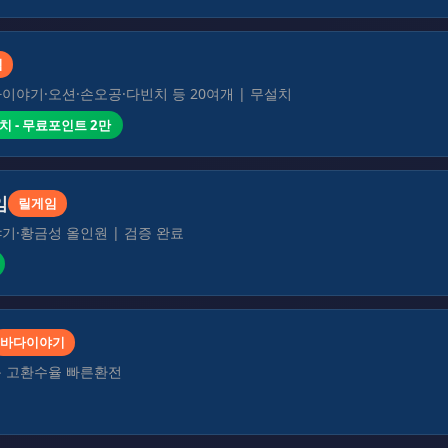
임
이야기·오션·손오공·다빈치 등 20여개 | 무설치
설치 - 무료포인트 2만
임
릴게임
기·황금성 올인원 | 검증 완료
바다이야기
 고환수율 빠른환전