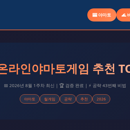
🎰 야마토
🌊
 온라인야마토게임 추천 T
📅 2026년 8월 1주차 최신 | 🏆 검증 완료 | ⚡ 공략 43번째 비법
야마토
릴게임
공략
추천
2026