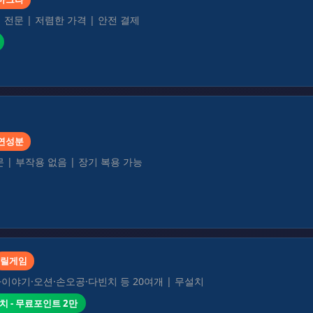
전문 | 저렴한 가격 | 안전 결제
연성분
 | 부작용 없음 | 장기 복용 가능
릴게임
이야기·오션·손오공·다빈치 등 20여개 | 무설치
설치 - 무료포인트 2만