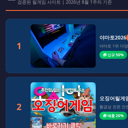
검증된 릴게임 사이트 | 2026년 8월 1주차 기준
야마토2026
1
야마토 1위 다
🎁 신규 50%
오징어릴게
2
황금성 전문 안
🎁 매충 20%