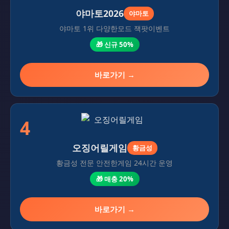
야마토2026
야마토
야마토 1위 다양한모드 잭팟이벤트
🎁 신규 50%
바로가기 →
4
오징어릴게임
황금성
황금성 전문 안전한게임 24시간 운영
🎁 매충 20%
바로가기 →