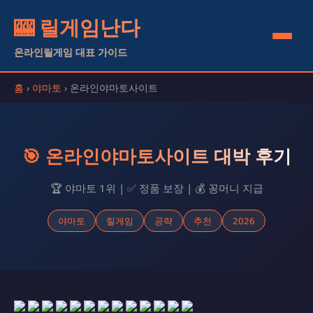
🎰 릴게임난다
온라인릴게임 대표 가이드
홈
›
야마토
› 온라인야마토사이트
🎯 온라인야마토사이트 대박 후기
🏆 야마토 1위 | ✅ 정품 보장 | 💰 꽁머니 지급
야마토
릴게임
공략
추천
2026