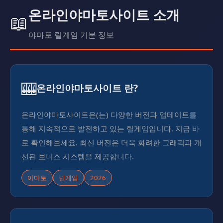
온라인야마토사이트 소개
📖
야마토 릴게임 기본 정보
🎰
온라인야마토사이트 란?
온라인야마토사이트은(는) 다양한 버전과 업데이트를
통해 지속적으로 발전하고 있는 릴게임입니다. 지금 바
로 확인해보세요. 최신 버전은 더욱 화려한 그래픽과 개
선된 보너스 시스템을 제공합니다.
야마토
릴게임
2026