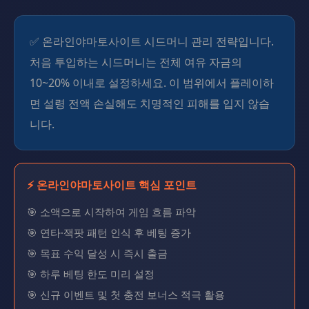
✅ 온라인야마토사이트 시드머니 관리 전략입니다.
처음 투입하는 시드머니는 전체 여유 자금의
10~20% 이내로 설정하세요. 이 범위에서 플레이하
면 설령 전액 손실해도 치명적인 피해를 입지 않습
니다.
⚡ 온라인야마토사이트 핵심 포인트
🎯 소액으로 시작하여 게임 흐름 파악
🎯 연타·잭팟 패턴 인식 후 베팅 증가
🎯 목표 수익 달성 시 즉시 출금
🎯 하루 베팅 한도 미리 설정
🎯 신규 이벤트 및 첫 충전 보너스 적극 활용