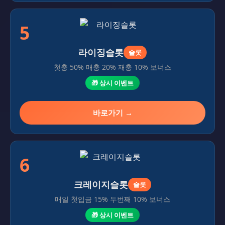
5
라이징슬롯
슬롯
첫충 50% 매충 20% 재충 10% 보너스
🎁 상시 이벤트
바로가기 →
6
크레이지슬롯
슬롯
매일 첫입금 15% 두번째 10% 보너스
🎁 상시 이벤트