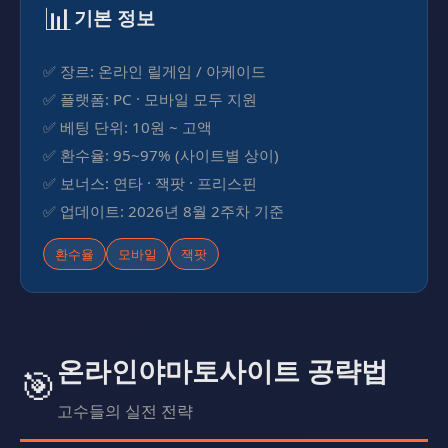
📊
기본 정보
✅ 장르: 온라인 릴게임 / 아케이드
✅ 플랫폼: PC · 모바일 모두 지원
✅ 베팅 단위: 10원 ~ 고액
✅ 환수율: 95~97% (사이트별 상이)
✅ 보너스: 연타 · 잭팟 · 프리스핀
✅ 업데이트: 2026년 8월 2주차 기준
환수율
모바일
잭팟
온라인야마토사이트 공략법
🎯
고수들의 실전 전략