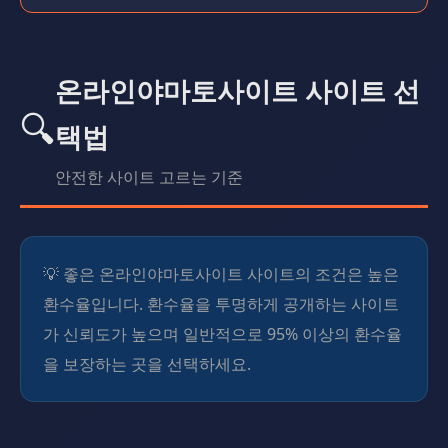
온라인야마토사이트 사이트 선
🔍
택법
안전한 사이트 고르는 기준
💡 좋은 온라인야마토사이트 사이트의 조건은 높은
환수율입니다. 환수율을 투명하게 공개하는 사이트
가 신뢰도가 높으며 일반적으로 95% 이상의 환수율
을 보장하는 곳을 선택하세요.