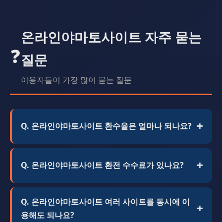
온라인야마토사이트 자주 묻는
❓
질문
이용자들이 가장 많이 묻는 질문
Q. 온라인야마토사이트 환수율은 얼마나 되나요?
A. 온라인야마토사이트의 온라인 환수율은 일반적으
로 95~97% 수준입니다. 사이트마다 차이가 있으므
Q. 온라인야마토사이트 환전 수수료가 있나요?
로 환수율을 투명하게 공개하는 검증된 사이트를 이
A. 대부분의 검증된 사이트는 출금 수수료를 부과하
용하세요.
Q. 온라인야마토사이트 여러 사이트를 동시에 이
지 않습니다. 수수료가 있는 사이트는 피하거나 최소
용해도 되나요?
화하는 방향으로 이용하세요.