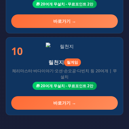
🎁 20여개 무설치 - 무료포인트 2만
바로가기 →
10
릴천지
릴게임
체리마스터·바다이야기·오션·손오공·다빈치 등 20여개 | 무
설치
🎁 20여개 무설치 - 무료포인트 2만
바로가기 →