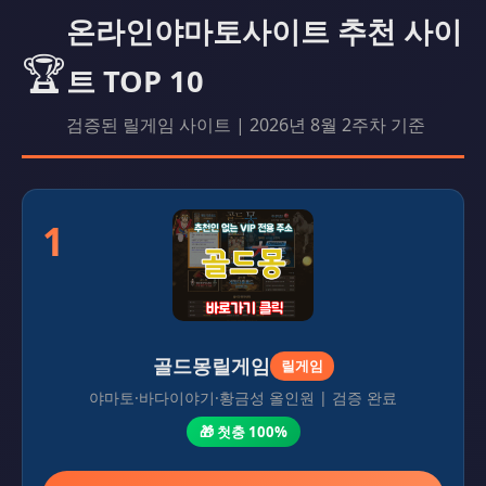
온라인야마토사이트 추천 사이
🏆
트 TOP 10
검증된 릴게임 사이트 | 2026년 8월 2주차 기준
1
골드몽릴게임
릴게임
야마토·바다이야기·황금성 올인원 | 검증 완료
🎁 첫충 100%