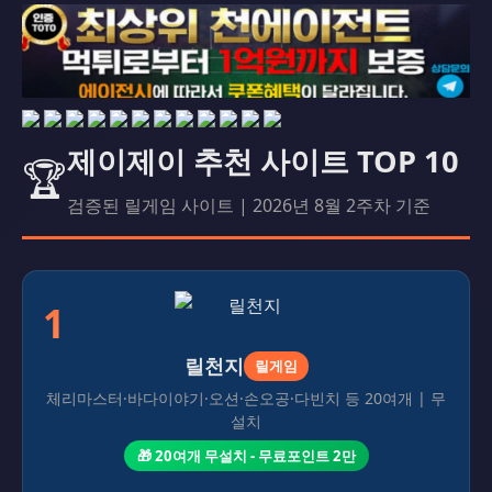
제이제이 추천 사이트 TOP 10
🏆
검증된 릴게임 사이트 | 2026년 8월 2주차 기준
1
릴천지
릴게임
체리마스터·바다이야기·오션·손오공·다빈치 등 20여개 | 무
설치
🎁 20여개 무설치 - 무료포인트 2만