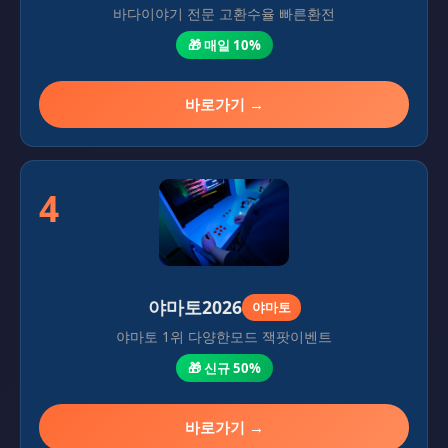
바다이야기 전문 고환수율 빠른환전
🎁 매일 10%
바로가기 →
4
야마토2026
야마토
야마토 1위 다양한모드 잭팟이벤트
🎁 신규 50%
바로가기 →