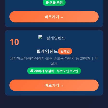
🎁 샘플 증정
바로가기 →
10
릴게임랜드
릴게임
체리마스터·바다이야기·오션·손오공·다빈치 등 20여개 | 무
설치
🎁 20여개 무설치 - 무료포인트 2만
바로가기 →