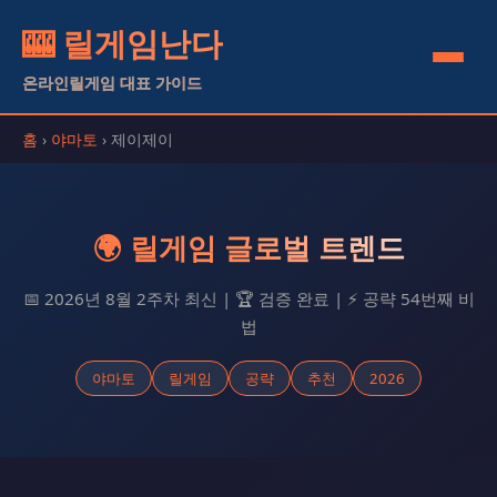
🎰 릴게임난다
온라인릴게임 대표 가이드
홈
›
야마토
› 제이제이
🌍 릴게임 글로벌 트렌드
📅 2026년 8월 2주차 최신 | 🏆 검증 완료 | ⚡ 공략 54번째 비
법
야마토
릴게임
공략
추천
2026