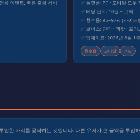
용 이벤트, 빠른 출금 서비
✅ 플랫폼: PC · 모바일 모두
✅ 베팅 단위: 10원 ~ 고액
✅ 환수율: 95~97% (사이트
✅ 보너스: 연타 · 잭팟 · 프
✅ 업데이트: 2026년 8월 1
환수율
모바일
잭팟
 투입한 자리를 공략하는 것입니다. 다른 유저가 큰 금액을 투입