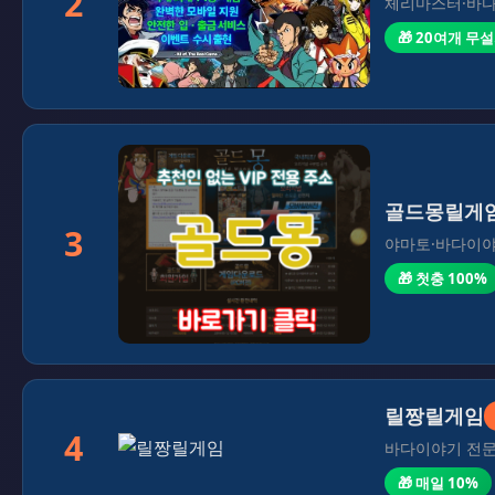
2
체리마스터·바다
🎁 20여개 무
골드몽릴게
3
야마토·바다이야
🎁 첫충 100%
릴짱릴게임
4
바다이야기 전문
🎁 매일 10%