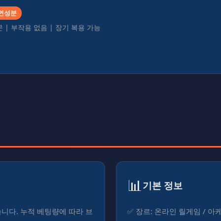
연성분
 | 부작용 없음 | 장기 복용 가능
📊
기본 정보
습니다. 누적 베팅량에 따라 브
✅ 장르: 온라인 릴게임 / 아