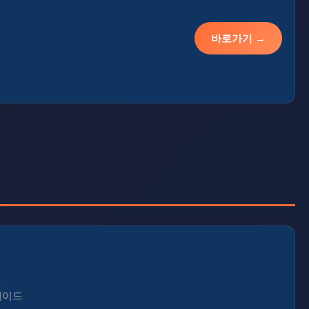
바로가기 →
케이드