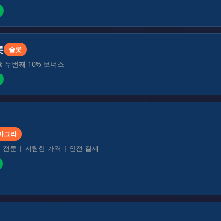
롯
슬롯
% 두번째 10% 보너스
마그라
전문 | 저렴한 가격 | 안전 결제