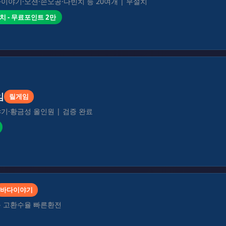
이야기·오션·손오공·다빈치 등 20여개 | 무설치
설치 - 무료포인트 2만
임
릴게임
기·황금성 올인원 | 검증 완료
바다이야기
 고환수율 빠른환전