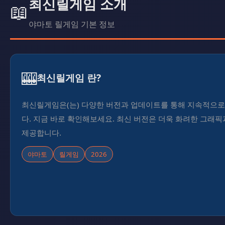
최신릴게임 소개
📖
야마토 릴게임 기본 정보
🎰
최신릴게임 란?
최신릴게임은(는) 다양한 버전과 업데이트를 통해 지속적으로
다. 지금 바로 확인해보세요. 최신 버전은 더욱 화려한 그래
제공합니다.
야마토
릴게임
2026