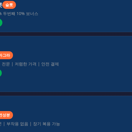
롯
슬롯
% 두번째 10% 보너스
마그라
전문 | 저렴한 가격 | 안전 결제
연성분
 | 부작용 없음 | 장기 복용 가능