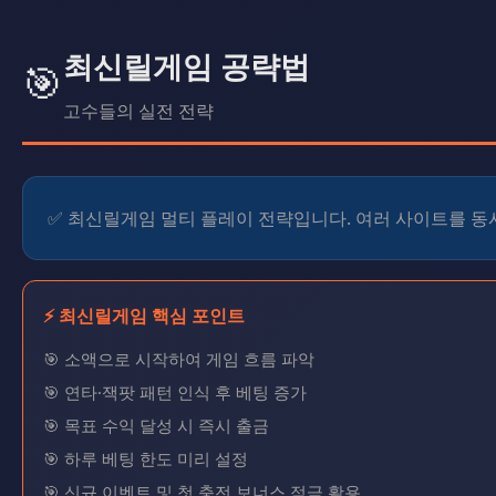
최신릴게임 공략법
🎯
고수들의 실전 전략
✅ 최신릴게임 멀티 플레이 전략입니다. 여러 사이트를 동
⚡ 최신릴게임 핵심 포인트
🎯 소액으로 시작하여 게임 흐름 파악
🎯 연타·잭팟 패턴 인식 후 베팅 증가
🎯 목표 수익 달성 시 즉시 출금
🎯 하루 베팅 한도 미리 설정
🎯 신규 이벤트 및 첫 충전 보너스 적극 활용