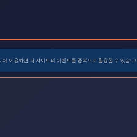
시에 이용하면 각 사이트의 이벤트를 중복으로 활용할 수 있습니다