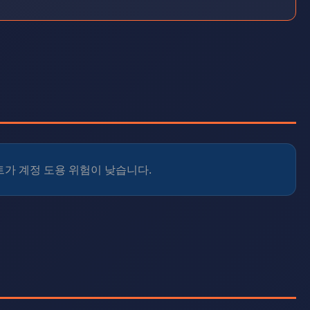
이트가 계정 도용 위험이 낮습니다.