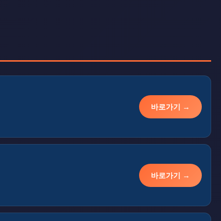
바로가기 →
바로가기 →