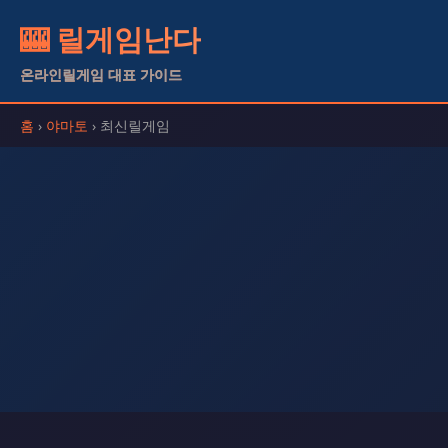
🎰 릴게임난다
온라인릴게임 대표 가이드
홈
›
야마토
› 최신릴게임