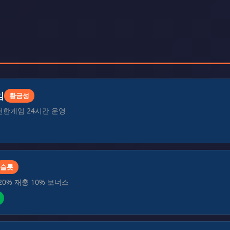
임
황금성
전한게임 24시간 운영
슬롯
20% 재충 10% 보너스