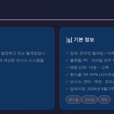
📊
기본 정보
 발전하고 있는 릴게임입니
✅ 장르: 온라인 릴게임 / 아
픽과 개선된 보너스 시스템을
✅ 플랫폼: PC · 모바일 모두
✅ 베팅 단위: 10원 ~ 고액
✅ 환수율: 95~97% (사이트
✅ 보너스: 연타 · 잭팟 · 프
✅ 업데이트: 2026년 8월 2
환수율
모바일
잭팟