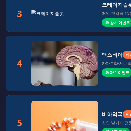
크레이지슬
3
매일 첫입금 15
🎁 상시 이벤트
맥스비아
카
4
카마그라·제네릭 
🎁 3+1 이벤트
비아약국
천
5
천연 발기제 전문