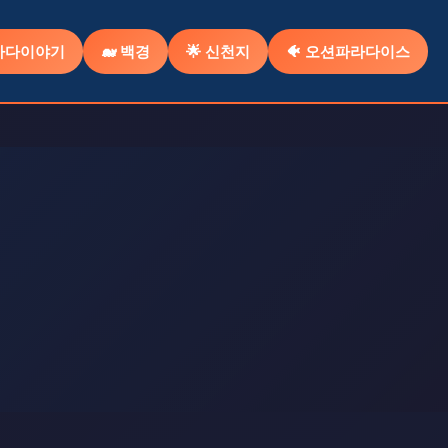
 바다이야기
🐋 백경
🌟 신천지
🐠 오션파라다이스