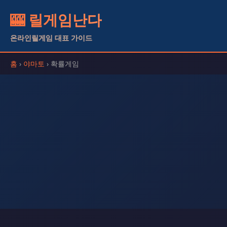
🎰 릴게임난다
온라인릴게임 대표 가이드
홈
›
야마토
› 확률게임