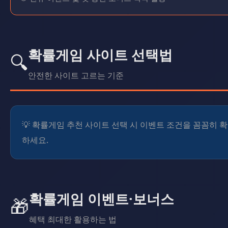
확률게임 사이트 선택법
🔍
안전한 사이트 고르는 기준
💡 확률게임 추천 사이트 선택 시 이벤트 조건을 꼼꼼히 
하세요.
확률게임 이벤트·보너스
🎁
혜택 최대한 활용하는 법