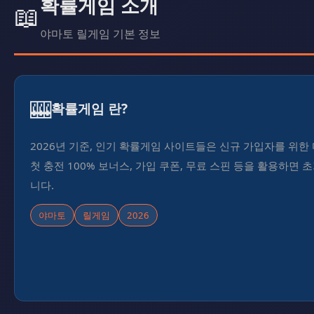
확률게임 소개
📖
야마토 릴게임 기본 정보
🎰
확률게임 란?
2026년 기준, 인기 확률게임 사이트들은 신규 가입자를 위한
첫 충전 100% 보너스, 가입 쿠폰, 무료 스핀 등을 활용하면 
니다.
야마토
릴게임
2026