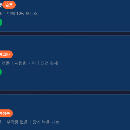
롯
슬롯
% 두번째 10% 보너스
마그라
전문 | 저렴한 가격 | 안전 결제
연성분
 | 부작용 없음 | 장기 복용 가능