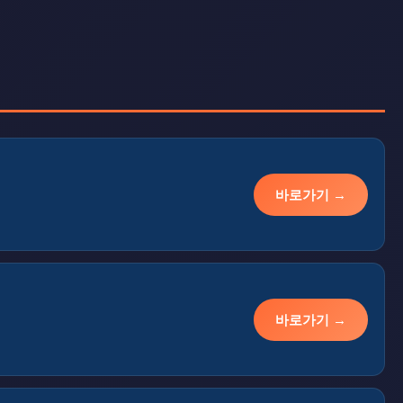
바로가기 →
바로가기 →