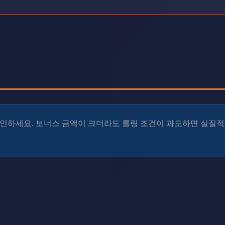
확인하세요. 보너스 금액이 크더라도 롤링 조건이 과도하면 실질적