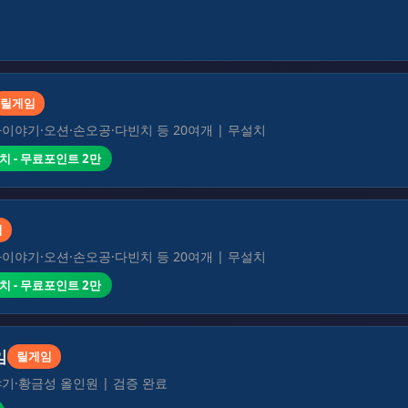
릴게임
이야기·오션·손오공·다빈치 등 20여개 | 무설치
설치 - 무료포인트 2만
임
이야기·오션·손오공·다빈치 등 20여개 | 무설치
설치 - 무료포인트 2만
임
릴게임
기·황금성 올인원 | 검증 완료