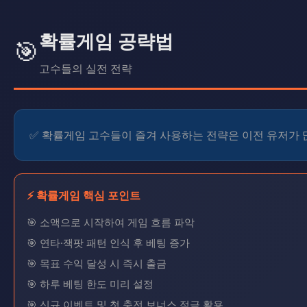
확률게임 공략법
🎯
고수들의 실전 전략
✅ 확률게임 고수들이 즐겨 사용하는 전략은 이전 유저가 
⚡ 확률게임 핵심 포인트
🎯 소액으로 시작하여 게임 흐름 파악
🎯 연타·잭팟 패턴 인식 후 베팅 증가
🎯 목표 수익 달성 시 즉시 출금
🎯 하루 베팅 한도 미리 설정
🎯 신규 이벤트 및 첫 충전 보너스 적극 활용