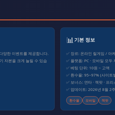
📊
기본 정보
 다양한 이벤트를 제공합니다.
✅ 장르: 온라인 릴게임 / 아
초기 자본을 크게 늘릴 수 있습
✅ 플랫폼: PC · 모바일 모두
✅ 베팅 단위: 10원 ~ 고액
✅ 환수율: 95~97% (사이트
✅ 보너스: 연타 · 잭팟 · 프
✅ 업데이트: 2026년 8월 2
환수율
모바일
잭팟