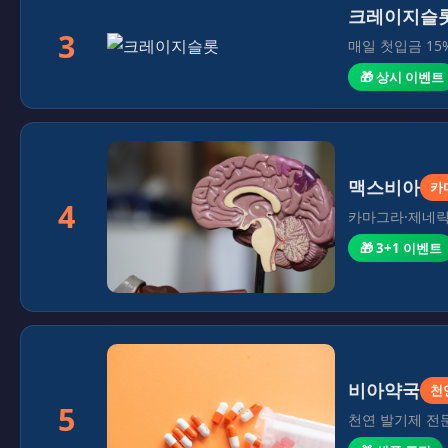
크레이지슬
3
매일 첫입금 15
🎁 상시 이벤트
맥스비아
카
4
카마그라·제네릭 
🎁 3+1 이벤트
비아약국
천
5
천연 발기제 전문