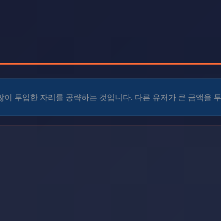
많이 투입한 자리를 공략하는 것입니다. 다른 유저가 큰 금액을 