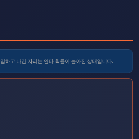
투입하고 나간 자리는 연타 확률이 높아진 상태입니다.