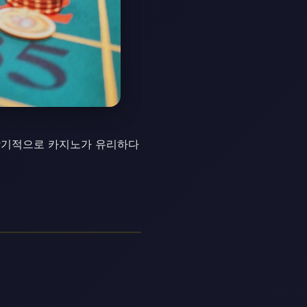
 장기적으로 카지노가 유리하다