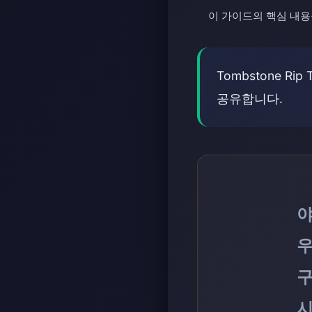
이 가이드의 핵심 내용
Tombstone 
공유합니다.
야
구
시