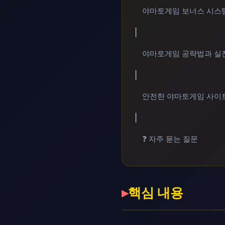
야마토게임 보너스 시스템
|
야마토게임 공략법과 실
|
안전한 야마토게임 사이
|
❓ 자주 묻는 질문
핵심 내용