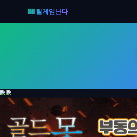
🎰 릴게임난다