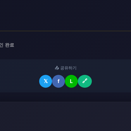
인 완료
📤 공유하기
𝕏
f
L
🔗