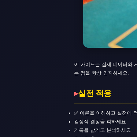
이 가이드는 실제 데이터와 
는 점을 항상 인지하세요.
실전 적용
✅ 이론을 이해하고 실전에 
감정적 결정을 피하세요
기록을 남기고 분석하세요