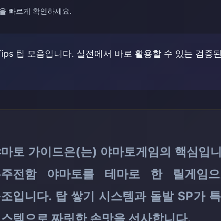
을 빠르게 확인하세요.
Rip Tips 팁 모음입니다. 실전에서 바로 활용할 수 있는 검
마토 가이드은(는) 야마토게임의 핵심입니
우주전함
야마토
를 테마로 한 릴게임으
조입니다. ​​탑 쌓기 시스템과 돌발 SP가 
스템으로 짜릿한 손맛을 선사합니다.