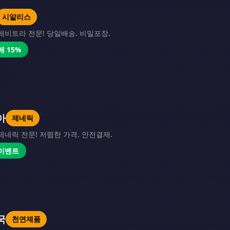
시알리스
레비트라 전문! 당일배송. 비밀포장.
매 15%
아
제네릭
제네릭 전문! 저렴한 가격. 안전결제.
1 이벤트
국
천연제품