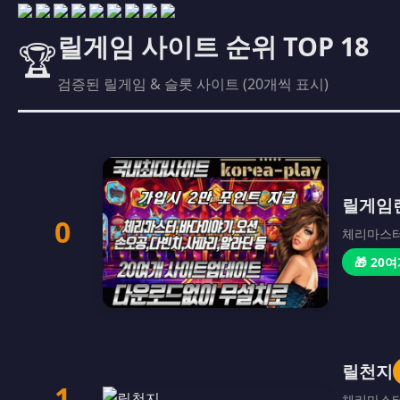
릴게임 사이트 순위 TOP 18
🏆
검증된 릴게임 & 슬롯 사이트 (20개씩 표시)
릴게임
0
체리마스터,
🎁 2
릴천지
1
체리마스터,