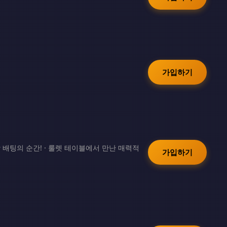
가입하기
던 마지막 배팅의 순간! · 룰렛 테이블에서 만난 매력적
가입하기