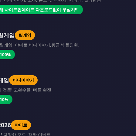
0여개 사이트업데이트 다운로드없이 무설치!!!
릴게임
릴게임
 릴게임! 야마토,바다이야기,황금성 올인원.
 100%
게임
바다이야기
전문! 고환수율. 빠른 환전.
 10%
026
야마토
! 다양한 모드. 잭팟 이벤트.