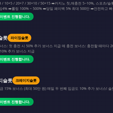
3 / 10+5 / 20+7 / 30+10 / 50+15 ➡️카지노 첫,매충전 5~10%, 스
4% ➡️롤링 100% ~ 500% ➡️당일 페이백 5% 최대 500만 ➡️안전하고
시 이벤트 진행합니다.
슬롯
라이징슬롯
너스: 첫 충전 시 50% 추가 보너스 지급 매 충전 보너스: 충전할 때마다 
10% 추가 보너스 지급
시 이벤트 진행합니다.
지슬롯
크레이지슬롯
금 15% 보너스 (최대 50만 원) 매일 두 번째 입금도 10% 추가 보너스
시 이벤트 진행합니다.