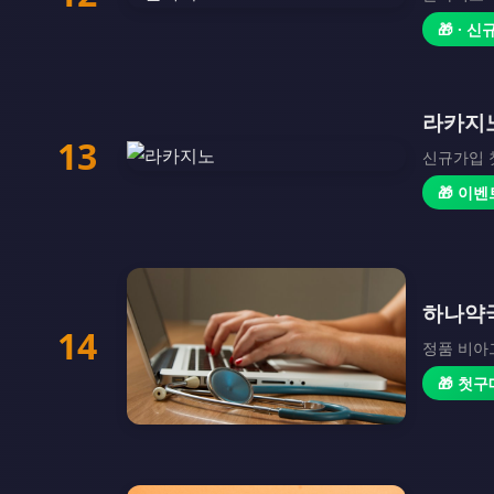
🎁 ·
라카지
13
신규가입 첫
🎁 이벤
하나약
14
정품 비아
🎁 첫구