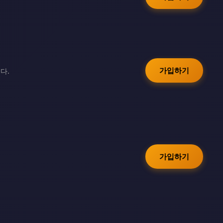
가입하기
다.
가입하기