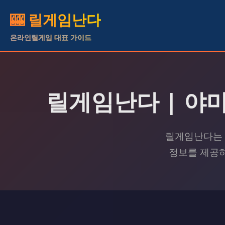
🎰 릴게임난다
온라인릴게임 대표 가이드
릴게임난다 | 야마
릴게임난다는 
정보를 제공하