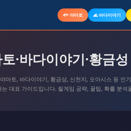
🐟 야마토
🌊 바다이야기
토·바다이야기·황금성 
야마토, 바다이야기, 황금성, 신천지, 오아시스 등 인
는 대표 가이드입니다. 릴게임 공략, 꿀팁, 확률 분석