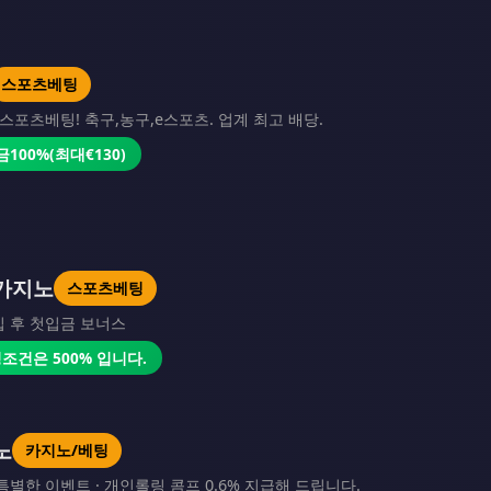
스포츠베팅
스포츠베팅! 축구,농구,e스포츠. 업계 최고 배당.
금100%(최대€130)
카지노
스포츠베팅
 후 첫입금 보너스
링조건은 500% 입니다.
노
카지노/베팅
별한 이벤트 · 개인롤링 콤프 0.6% 지급해 드립니다.