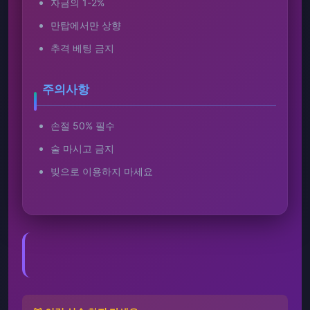
자금의 1-2%
만탑에서만 상향
추격 베팅 금지
주의사항
손절 50% 필수
술 마시고 금지
빚으로 이용하지 마세요