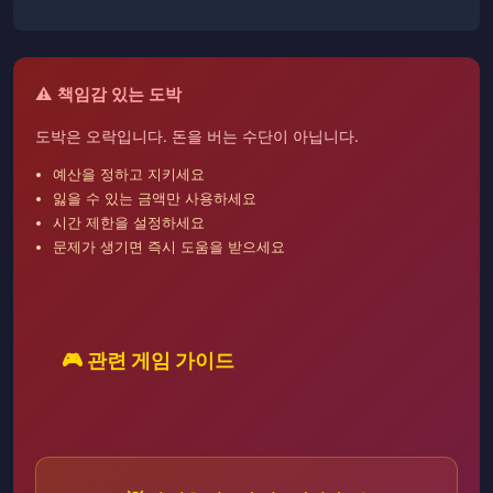
⚠️ 책임감 있는 도박
도박은 오락입니다. 돈을 버는 수단이 아닙니다.
예산을 정하고 지키세요
잃을 수 있는 금액만 사용하세요
시간 제한을 설정하세요
문제가 생기면 즉시 도움을 받으세요
🎮 관련 게임 가이드