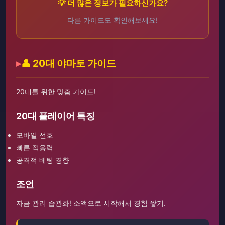
💡 더 많은 정보가 필요하신가요?
다른 가이드도 확인해보세요!
👤 20대 야마토 가이드
20대를 위한 맞춤 가이드!
20대 플레이어 특징
모바일 선호
빠른 적응력
공격적 베팅 경향
조언
자금 관리 습관화! 소액으로 시작해서 경험 쌓기.