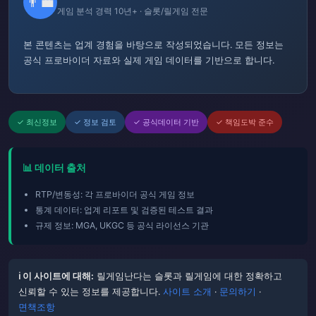
👨‍💼
게임 분석 경력 10년+ · 슬롯/릴게임 전문
본 콘텐츠는 업계 경험을 바탕으로 작성되었습니다. 모든 정보는
공식 프로바이더 자료와 실제 게임 데이터를 기반으로 합니다.
✓ 최신정보
✓ 정보 검토
✓ 공식데이터 기반
✓ 책임도박 준수
📊 데이터 출처
RTP/변동성: 각 프로바이더 공식 게임 정보
통계 데이터: 업계 리포트 및 검증된 테스트 결과
규제 정보: MGA, UKGC 등 공식 라이선스 기관
ℹ️ 이 사이트에 대해:
릴게임난다는 슬롯과 릴게임에 대한 정확하고
신뢰할 수 있는 정보를 제공합니다. ​
사이트 소개
·
문의하기
·
면책조항