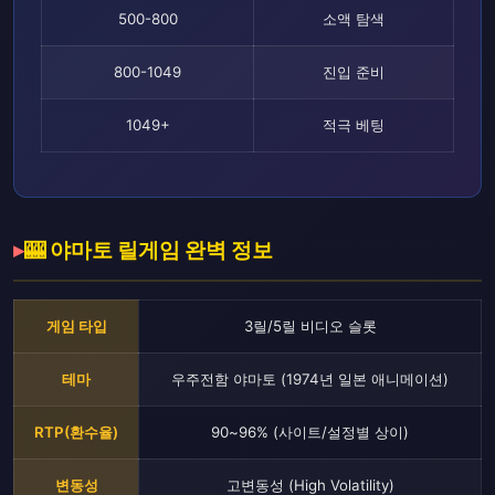
500-800
소액 탐색
800-1049
진입 준비
1049+
적극 베팅
🎰 야마토 릴게임 완벽 정보
게임 타입
3릴/5릴 비디오 슬롯
테마
우주전함 야마토 (1974년 일본 애니메이션)
RTP(환수율)
90~96% (사이트/설정별 상이)
변동성
고변동성 (High Volatility)