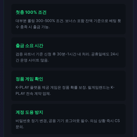
첫충 100% 조건
대부분 롤링 300-500% 조건. 보너스 포함 잔액 기준으로 베팅 횟
수 충족 시 출금 가능.
출금 소요 시간
검증 파트너 기준 신청 후 30분-1시간 내 처리. 공휴일에도 24시
간 운영 사이트 많음.
정품 게임 확인
K-PLAY 플랫폼 제공 게임은 정품 확률 보장. 릴게임랜드는 K-
PLAY 전속 계약 업체.
계정 도용 방지
비밀번호 정기 변경, 공용 기기 로그아웃 필수. 의심 상황 즉시 CS
문의.