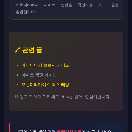
커뮤니티에서 사이트 평판을 확인하는 것도 좋은
방법입니다.
🔗 관련 글
바다이야기 초보자 가이드
야마토 잭팟 가이드
오션파라다이스 맥스 베팅
🔴 참고로 이거 따라해도 90%는 잃어. ​현실이입니다.
짜릿한 슬롯 게임 경험
크레이지슬롯
에서 즐겨보세요.