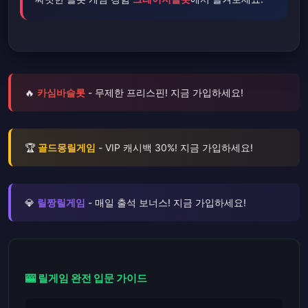
🔥
카심바슬롯
- 무제한 프리스핀! 지금 가입하세요!
🏆
골드몽릴게임
- VIP 캐시백 30%! 지금 가입하세요!
💎
릴짱릴게임
- 매일 출석 보너스! 지금 가입하세요!
🎰 릴게임 완전 입문 가이드