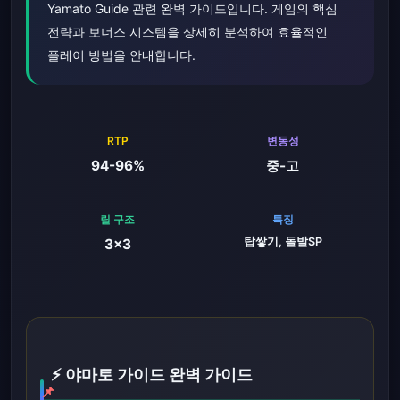
Yamato Guide 관련 완벽 가이드입니다. 게임의 핵심
전략과 보너스 시스템을 상세히 분석하여 효율적인
플레이 방법을 안내합니다.
RTP
변동성
94-96%
중-고
릴 구조
특징
탑쌓기, 돌발SP
3x3
⚡ 야마토 가이드 완벽 가이드