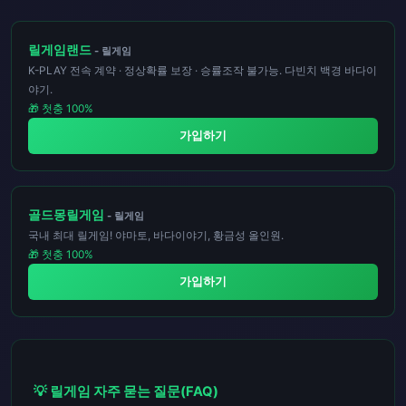
릴게임랜드
- 릴게임
K-PLAY 전속 계약 · 정상확률 보장 · 승률조작 불가능. 다빈치 백경 바다이
야기.
🎁 첫충 100%
가입하기
골드몽릴게임
- 릴게임
국내 최대 릴게임! 야마토, 바다이야기, 황금성 올인원.
🎁 첫충 100%
가입하기
💡 릴게임 자주 묻는 질문(FAQ)