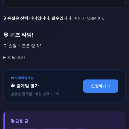
🔒
손절은 선택 아니입니다. ​필수입니다.
예외가 없습니다.
🎯 퀴즈 타임!
Q. ​​손절 기준은 몇 %?
정답 보기
🎮 오징어릴게임
🔱 릴게임 명가
입장하기 →
검증된 플랫폼 · 회원 만족도 1위
📚 관련 글