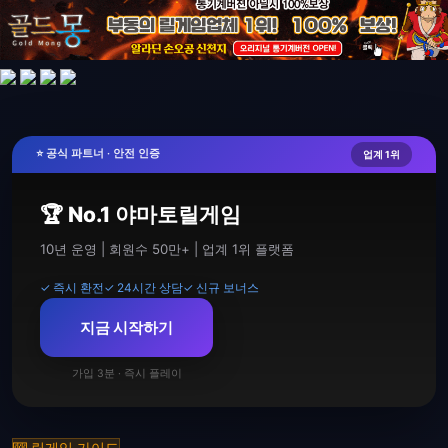
⭐ 공식 파트너 · 안전 인증
업계 1위
🏆 No.1 야마토릴게임
10년 운영 | 회원수 50만+ | 업계 1위 플랫폼
✓ 즉시 환전
✓ 24시간 상담
✓ 신규 보너스
지금 시작하기
가입 3분 · 즉시 플레이
🎰 릴게임 가이드