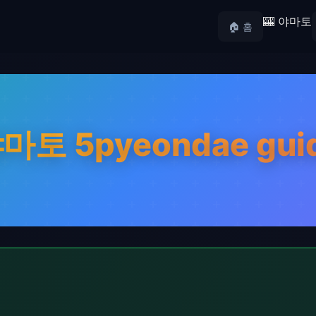
🎰 야마토
🏠 홈
마토 5pyeondae gui