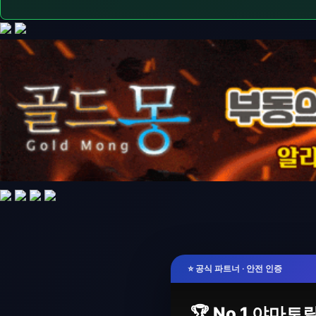
⭐ 공식 파트너 · 안전 인증
🏆 No.1 야마