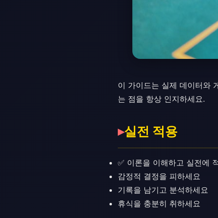
이 가이드는 실제 데이터와 
는 점을 항상 인지하세요.
실전 적용
✅ 이론을 이해하고 실전에 
감정적 결정을 피하세요
기록을 남기고 분석하세요
휴식을 충분히 취하세요