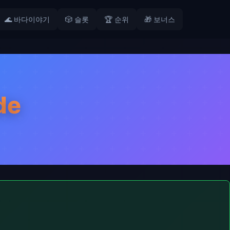
🌊 바다이야기
🎲 슬롯
🏆 순위
🎁 보너스
de