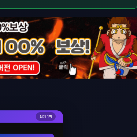
업계 1위