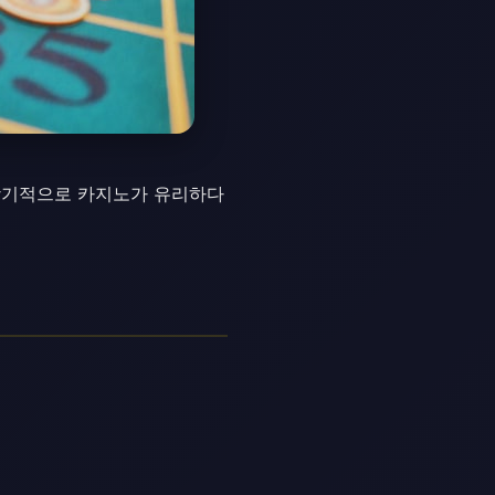
 장기적으로 카지노가 유리하다