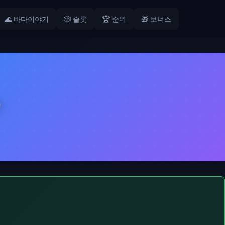
🌊 바다이야기
🎲 슬롯
🏆 순위
🎁 보너스
e