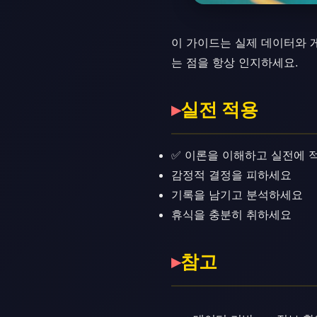
이 가이드는 실제 데이터와 
는 점을 항상 인지하세요.
실전 적용
✅ 이론을 이해하고 실전에 
감정적 결정을 피하세요
기록을 남기고 분석하세요
휴식을 충분히 취하세요
참고