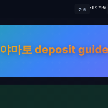
🎰 야마토
🏠 홈
야마토 deposit guid