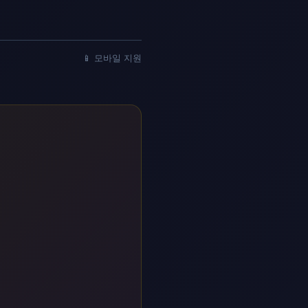
📱 모바일 지원