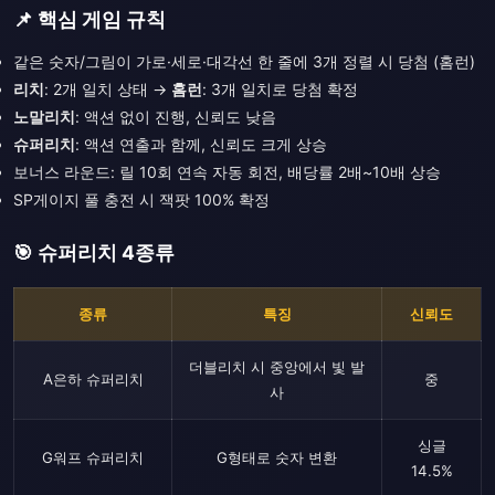
📌 핵심 게임 규칙
같은 숫자/그림이 가로·세로·대각선 한 줄에 3개 정렬 시 당첨 (홈런)
리치
: 2개 일치 상태 →
홈런
: 3개 일치로 당첨 확정
노말리치
: 액션 없이 진행, 신뢰도 낮음
슈퍼리치
: 액션 연출과 함께, 신뢰도 크게 상승
보너스 라운드: 릴 10회 연속 자동 회전, 배당률 2배~10배 상승
SP게이지 풀 충전 시 잭팟 100% 확정
🎯 슈퍼리치 4종류
종류
특징
신뢰도
더블리치 시 중앙에서 빛 발
A은하 슈퍼리치
중
사
싱글
G워프 슈퍼리치
G형태로 숫자 변환
14.5%