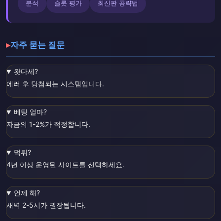
분석
슬롯 평가
최신판 공략법
자주 묻는 질문
왓다세?
에러 후 당첨되는 시스템입니다.
베팅 얼마?
자금의 1-2%가 적정합니다.
먹튀?
4년 이상 운영된 사이트를 선택하세요.
언제 해?
새벽 2-5시가 권장됩니다.