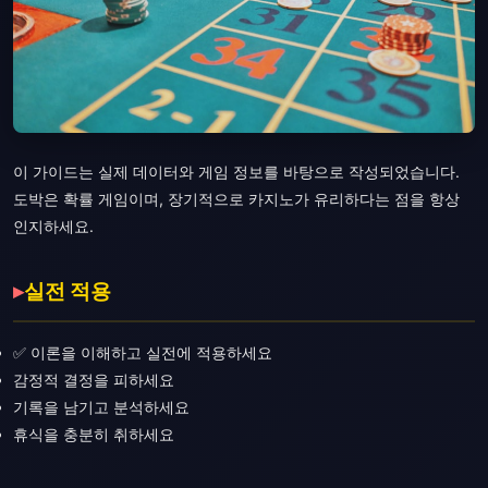
이 가이드는 실제 데이터와 게임 정보를 바탕으로 작성되었습니다.
도박은 확률 게임이며, 장기적으로 카지노가 유리하다는 점을 항상
인지하세요.
실전 적용
✅ 이론을 이해하고 실전에 적용하세요
감정적 결정을 피하세요
기록을 남기고 분석하세요
휴식을 충분히 취하세요