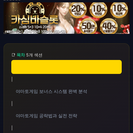
📑
목차
5개 섹션
야마토게임의 기본 규칙과 플레이 방법
|
야마토게임 보너스 시스템 완벽 분석
|
야마토게임 공략법과 실전 전략
|