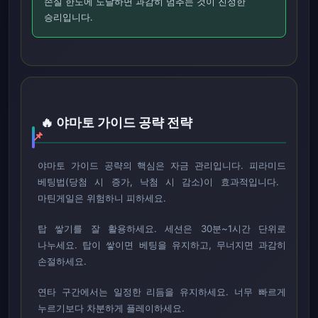
손실 한도에 도달하면 과감히 멈추는 것이 진정한
승리입니다.
🔥 야마토 가이드 공략 전략
야마토 가이드 공략의 핵심은 자금 관리입니다. ​피라미드
베팅법(당첨 시 증가, 낙첨 시 감소)이 효과적입니다. ​
마틴게일은 위험하니 피하세요.
탑 쌓기를 잘 활용하세요. ​​세션은 30분~1시간 단위로
나누세요. ​탑이 쌓이면 베팅을 유지하고, 무너지면 과감히
손절하세요.
연타 구간에서는 일정한 리듬을 유지하세요. 너무 빠르게
누르기보다 차분하게 플레이하세요.