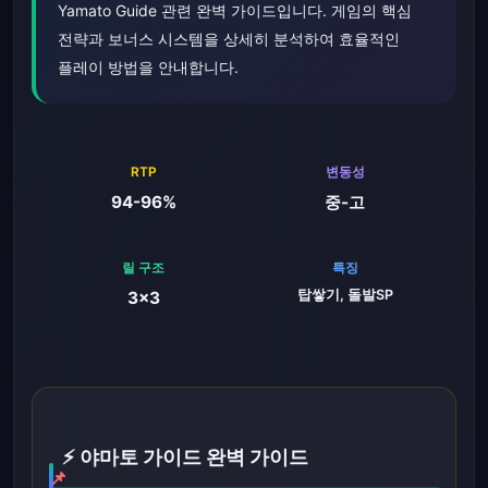
Yamato Guide 관련 완벽 가이드입니다. ​​게임의 핵심
전략과 보너스 시스템을 상세히 분석하여 효율적인
플레이 방법을 안내합니다.
RTP
변동성
94-96%
중-고
릴 구조
특징
탑쌓기, 돌발SP
3x3
⚡ 야마토 가이드 완벽 가이드