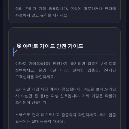
심리 관리가 가장 중요합니다. 연승에 흥분하거나 연패에
좌절하지 말고 규칙을 지키세요.
🎯 야마토 가이드 안전 가이드
야마토 가이드을(를) 안전하게 즐기려면 검증된 사이트를
선택하세요. 운영 3년 이상, 신속한 입출금, 24시간
고객센터를 확인하세요.
오리지널 게임 제공 여부가 중요합니다. ​​과도한 보너스(가입
시 수십만 원 등)는 피싱 신호입니다. ​​가짜 게임은 확률이
조작되어 있습니다.
소액으로 먼저 테스트하고 출금까지 확인하세요. ​​추가 입금
요구에는 절대 응하지 마세요.