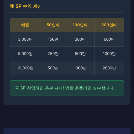
🎯 SP 수익 계산
베팅
50연타
100연타
200연타
3,000원
150만
300만
600만
5,000원
250만
500만
1000만
10,000원
500만
1000만
2000만
💡 SP 진입하면 흥분 자제! 멘탈 흔들리면 실수합니다.