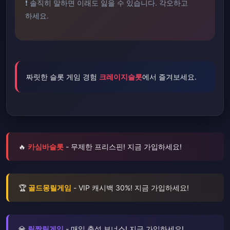
❗ 솔직히 말하면 이래도 잃을 수 있습니다. ​​각오하고
하세요.
짜릿한 슬롯 게임 경험
크레이지슬롯
에서 즐겨보세요.
🔥
카심바슬롯
- 무제한 프리스핀! 지금 가입하세요!
🏆
골드몽릴게임
- VIP 캐시백 30%! 지금 가입하세요!
💎
릴짱릴게임
- 매일 출석 보너스! 지금 가입하세요!