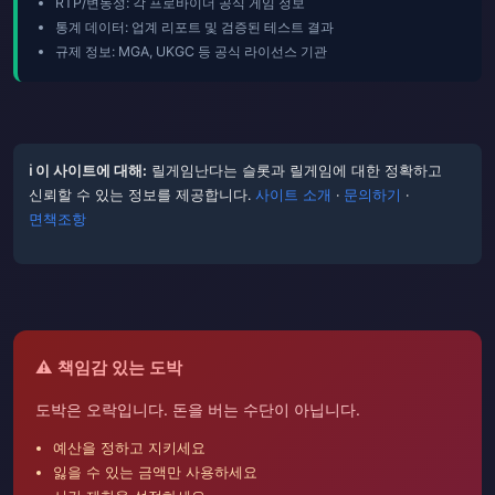
RTP/변동성: 각 프로바이더 공식 게임 정보
통계 데이터: 업계 리포트 및 검증된 테스트 결과
규제 정보: MGA, UKGC 등 공식 라이선스 기관
ℹ️ 이 사이트에 대해:
릴게임난다는 슬롯과 릴게임에 대한 정확하고
신뢰할 수 있는 정보를 제공합니다.
사이트 소개
·
문의하기
·
면책조항
⚠️ 책임감 있는 도박
도박은 오락입니다. 돈을 버는 수단이 아닙니다.
예산을 정하고 지키세요
잃을 수 있는 금액만 사용하세요