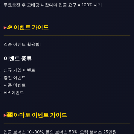
무료충전 후 고배당 나왔다며 입금 요구 = 100% 사기
🎉 이벤트 가이드
각종 이벤트 활용법!
이벤트 종류
신규 가입 이벤트
충전 이벤트
시즌 이벤트
VIP 이벤트
🎰 야마토 이벤트 가이드
입금 보너스 10~30%, 올인 보너스 50%, 오링 보너스 25만원