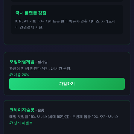
국내 플랫폼 강점
K-PLAY 기반 국내 사이트는 한국 이용자 맞춤 서비스, 카카오페
이 간편결제 지원.
오징어릴게임
- 릴게임
황금성 전문! 안전한 게임. 24시간 운영.
🎁 매충 20%
가입하기
크레이지슬롯
- 슬롯
매일 첫입금 15% 보너스(최대 50만원) · 두번째 입금 10% 추가 보너스.
🎁 상시 이벤트