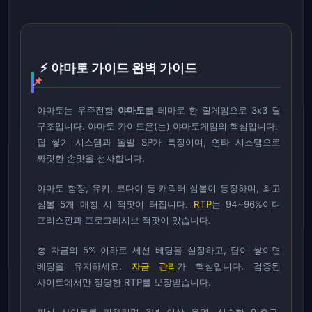
⚡ 야마토 가이드 완벽 가이드
​​야마토는 우주전함
야마토
를 테마로 한 릴게임으로 3x3 릴
구조입니다. 야마토 가이드은(는) 야마토게임의 핵심입니다. ​
탑 쌓기 시스템과 돌발 SP가 특징이며, 연타 시스템으로
짜릿한 손맛을 선사합니다.
야마토 함장, 유키, 코다이 등 캐릭터 심볼이 등장하며, 최고
심볼 5개 매칭 시 잭팟이 터집니다. ​​
RTP
는 94~96%이며
프리스핀과 프로그레시브 잭팟이 있습니다.
​​총 자금의 5% 이하로 세션 베팅을 설정하고, 탑이 쌓이면
베팅을 유지하세요.
자금 관리
가 핵심입니다. ​​검증된
사이트에서만 정당한 RTP를 보장받습니다.
피싱 사이트를 피하려면 3년 이상 운영, 신속한 입출금,