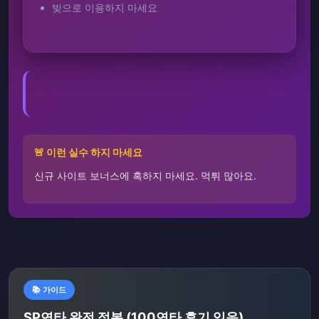
빚으로 이용하지 마세요
🚨 이런 실수 하지 마세요
신규 사이트 보너스에 혹하지 마세요. ​​먹튀 많아요.
📚 가이드
SP연타 완전 정복 (100연타 후기 있음)