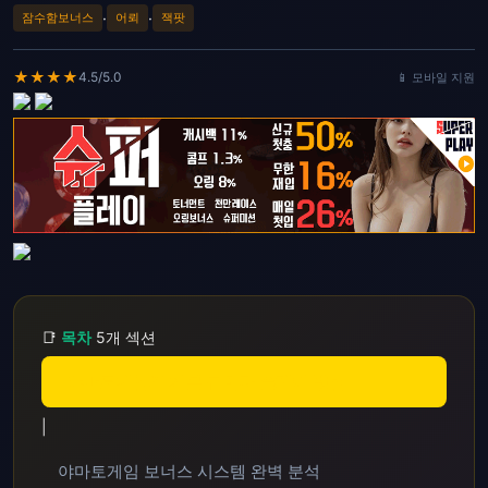
·
·
잠수함보너스
어뢰
잭팟
★★★★
4.5/5.0
📱 모바일 지원
📑
목차
5개 섹션
야마토게임의 기본 규칙과 플레이 방법
|
야마토게임 보너스 시스템 완벽 분석