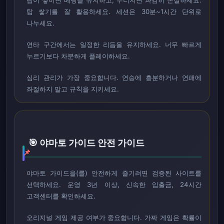
탑 쌓기를 잘 활용하세요. ​​세션은 30분~1시간 단위로
나누세요.
연타 구간에서는 일정한 리듬을 유지하세요. 너무 빠르게
누르기보다 차분하게 플레이하세요.
심리 관리가 가장 중요합니다. ​​연승에 흥분하거나 연패에
좌절하지 말고 규칙을 지키세요.
🎯 야마토 가이드 안전 가이드
야마토 가이드을(를) 안전하게 즐기려면 검증된 사이트를
선택하세요. ​​운영 3년 이상, 신속한 입출금, 24시간
고객센터를 확인하세요.
오리지널 게임 제공 여부가 중요합니다. ​가짜 게임은 확률이