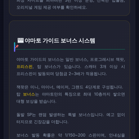
오리지널 게임 제공 여부를 확인하세요.
🎰 야마토 가이드 보너스 시스템
야마토 가이드의 보너스는 일반 보너스, 프로그레시브 잭팟,
프리스핀
, 탑 보너스가 있습니다. 스캐터 3개 이상 시
프리스핀이 발동되며 당첨금 2~3배가 적용됩니다.
잭팟은 미니, 마이너, 메이저, 그랜드 4단계로 구성됩니다. ​​
탑
보너스
는 야마토만의 특징으로 최대 10층까지 쌓으면
대형 보상을 받습니다.
돌발 SP는 랜덤 발생하는 특별 보너스입니다. ​예고 없이
터지므로 긴장감을 더합니다.
보너스 발동 확률은 약 1/150~200 스핀이며, 인내심을