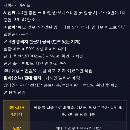
작하자" 마인드
세번째
: 50만 충전 → 60만원(보너스). 한 곳 집중 시 21~25번에 1회
당첨. 35~42만 회수
네번째
: 메모 필수! SP 걸린 방 = 다음 날 피하기. 연타수 비교로 SP/
일반연타 구분
📌 4년 경력자 전문가 공략 (한도 있는 기계)
심한 에러 = 90% 이상 하마리 다이
단타 후 백발(100스핀) + 5만원 확인 → 빠짐
연단 끝 = 백발도 확인 안 하고 빠짐
3타 이상 = 인컴/아웃컴 비교. 기계 이겼으면 빠짐
알바(소액) 절대 금지
- 기계만 늘려서 패망
장타(9타+) 중 선장/카운트다운/백설마왕 = 백발만 확인 후 빠짐
📌 용어 정리
왓다세/모
에러를 적중으로 바꿔줌. 미사일 발사로 숫자 강제 맞
랏다제
춤, 연타로 만들어줌
만탑
최대 회전수 1049~1500발