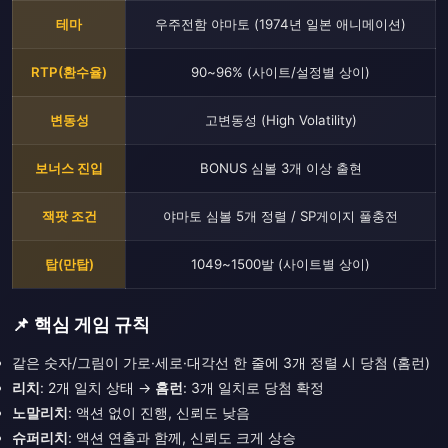
테마
우주전함 야마토 (1974년 일본 애니메이션)
RTP(환수율)
90~96% (사이트/설정별 상이)
변동성
고변동성 (High Volatility)
보너스 진입
BONUS 심볼 3개 이상 출현
잭팟 조건
야마토 심볼 5개 정렬 / SP게이지 풀충전
탑(만탑)
1049~1500발 (사이트별 상이)
📌 핵심 게임 규칙
같은 숫자/그림이 가로·세로·대각선 한 줄에 3개 정렬 시 당첨 (홈런)
리치
: 2개 일치 상태 →
홈런
: 3개 일치로 당첨 확정
노말리치
: 액션 없이 진행, 신뢰도 낮음
슈퍼리치
: 액션 연출과 함께, 신뢰도 크게 상승