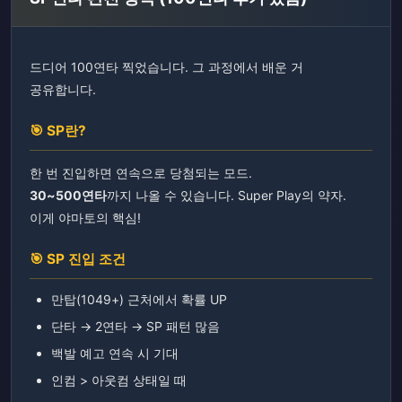
드디어 100연타 찍었습니다. ​​그 과정에서 배운 거
공유합니다.
🎯 SP란?
​​한 번 진입하면 연속으로 당첨되는 모드.
30~500연타
까지 나올 수 있습니다. Super Play의 약자.
이게 야마토의 핵심!
🎯 SP 진입 조건
만탑(1049+) 근처에서 확률 UP
단타 → 2연타 → SP 패턴 많음
백발 예고 연속 시 기대
인컴 > 아웃컴 상태일 때