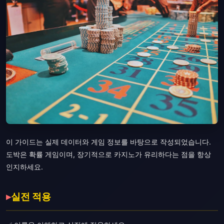
이 가이드는 실제 데이터와 게임 정보를 바탕으로 작성되었습니다. ​
도박은 확률 게임이며, 장기적으로 카지노가 유리하다는 점을 항상
인지하세요.
실전 적용