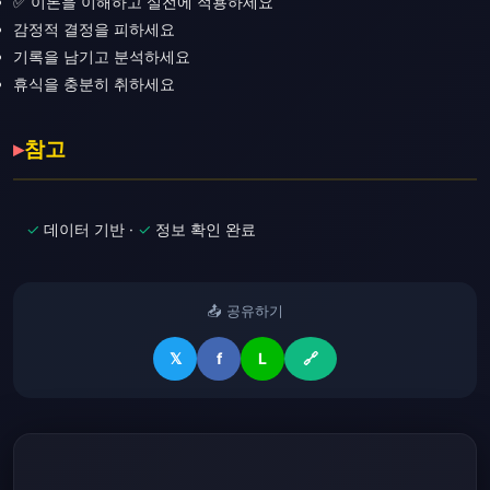
✅ 이론을 이해하고 실전에 적용하세요
감정적 결정을 피하세요
기록을 남기고 분석하세요
휴식을 충분히 취하세요
참고
✓
데이터 기반 ·
✓
정보 확인 완료
📤 공유하기
𝕏
f
L
🔗