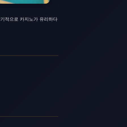
 장기적으로 카지노가 유리하다