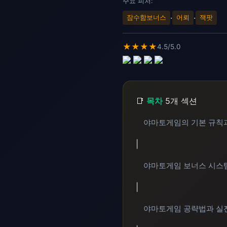
주요 피처:
·
·
잠수함보너스
어뢰
잭팟
★★★★
4.5/5.0
📑
목차
5개 섹션
야마토게임의 기본 규칙
|
야마토게임 보너스 시스템
|
야마토게임 공략법과 실