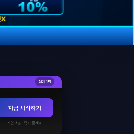
업계 1위
지금 시작하기
가입 3분 · 즉시 플레이