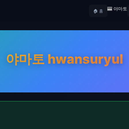
🎰 야마토
🏠 홈
야마토 hwansuryul