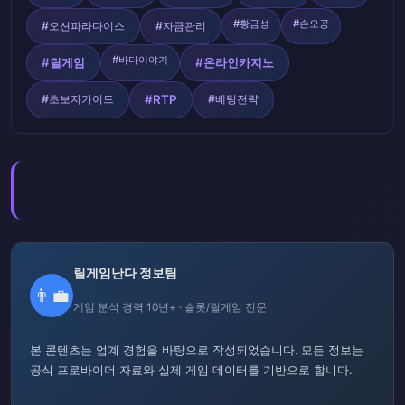
#황금성
#손오공
#오션파라다이스
#자금관리
#바다이야기
#릴게임
#온라인카지노
#초보자가이드
#RTP
#베팅전략
릴게임난다 정보팀
👨‍💼
게임 분석 경력 10년+ · 슬롯/릴게임 전문
본 콘텐츠는 업계 경험을 바탕으로 작성되었습니다. 모든 정보는
공식 프로바이더 자료와 실제 게임 데이터를 기반으로 합니다.