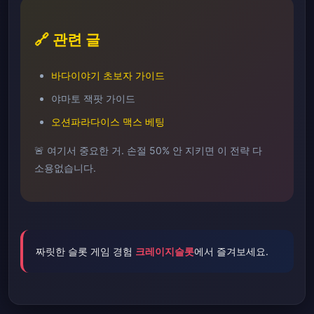
🔗 관련 글
바다이야기 초보자 가이드
야마토 잭팟 가이드
오션파라다이스 맥스 베팅
🚨 여기서 중요한 거. ​손절 50% 안 지키면 이 전략 다
소용없습니다.
짜릿한 슬롯 게임 경험
크레이지슬롯
에서 즐겨보세요.