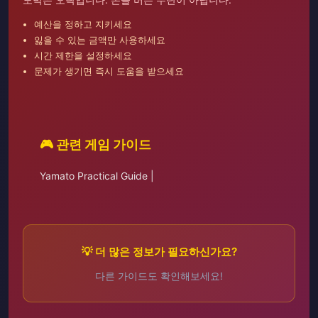
예산을 정하고 지키세요
잃을 수 있는 금액만 사용하세요
시간 제한을 설정하세요
문제가 생기면 즉시 도움을 받으세요
🎮 관련 게임 가이드
Yamato Practical Guide |
💡 더 많은 정보가 필요하신가요?
다른 가이드도 확인해보세요!