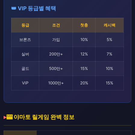
👑 VIP 등급별 혜택
등급
조건
첫충
캐시백
브론즈
가입
10%
5%
실버
200만+
12%
7%
골드
500만+
15%
10%
VIP
1000만+
20%
15%
🎰 야마토 릴게임 완벽 정보