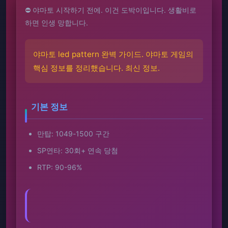
⛔ 야마토 시작하기 전에. 이건 도박이입니다. ​​생활비로
하면 인생 망합니다.
야마토 led pattern 완벽 가이드. 야마토 게임의
핵심 정보를 정리했습니다. 최신 정보.
기본 정보
만탑: 1049-1500 구간
SP연타: 30회+ 연속 당첨
RTP: 90-96%