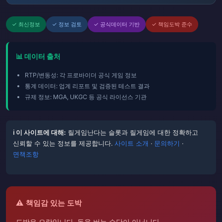
✓ 최신정보
✓ 정보 검토
✓ 공식데이터 기반
✓ 책임도박 준수
📊 데이터 출처
RTP/변동성: 각 프로바이더 공식 게임 정보
통계 데이터: 업계 리포트 및 검증된 테스트 결과
규제 정보: MGA, UKGC 등 공식 라이선스 기관
ℹ️ 이 사이트에 대해:
릴게임난다는 슬롯과 릴게임에 대한 정확하고
신뢰할 수 있는 정보를 제공합니다.
사이트 소개
·
문의하기
·
면책조항
⚠️ 책임감 있는 도박
도박은 오락입니다. ​돈을 버는 수단이 아닙니다.