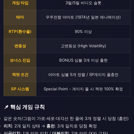
게임 타입
3릴/5릴 비디오 슬롯
테마
우주전함 야마토 (1974년 일본 애니메이션)
RTP(환수율)
90% 이상
변동성
고변동성 (High Volatility)
보너스 진입
BONUS 심볼 3개 이상 출현
잭팟 조건
야마토 심볼 5개 정렬 / SP게이지 풀충전
SP 시스템
Special Point - 게이지 풀 시 잭팟 100% 확정
📌 핵심 게임 규칙
같은 숫자/그림이 가로·세로·대각선 한 줄에 3개 정렬 시 당첨 (홈런)
리치
: 2개 일치 상태 →
홈런
: 3개 일치로 당첨 확정
싱글리치
: 1개 라인 리치 /
더블리치
: 2개 라인 (X자 교차)