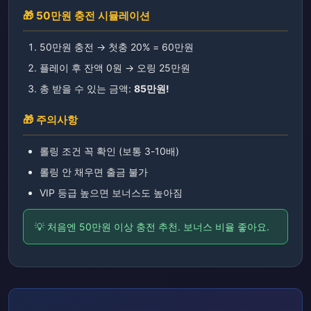
🎁 50만원 충전 시뮬레이션
50만원 충전 → 첫충 20% = 60만원
플레이 후 잔액 0원 → 오링 25만원
총 받을 수 있는 금액:
85만원!
🎁 주의사항
롤링 조건 꼭 확인 (보통 3-10배)
롤링 안 채우면 출금 불가
VIP 등급 높으면 보너스도 높아짐
💡 처음엔 50만원 이상 충전 추천. ​​보너스 비율 좋아요.