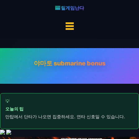
🎰 릴게임난다
☰
야마토 submarine bonus
💡
오늘의 팁
만탑에서 단타가 나오면 집중하세요. ​​연타 신호일 수 있습니다.