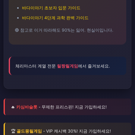
바다이야기 초보자 입문 가이드
바다이야기 4단계 과학 완벽 가이드
🔴 참고로 이거 따라해도 90%는 잃어. ​​현실이입니다.
체리마스터 계열 전문
릴짱릴게임
에서 즐겨보세요.
🔥
카심바슬롯
- 무제한 프리스핀! 지금 가입하세요!
🏆
골드몽릴게임
- VIP 캐시백 30%! 지금 가입하세요!