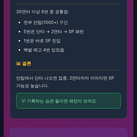
30연타 이상 6번 중 공통점:
전부 만탑(1000+) 구간
5번은 단타 → 2연타 → SP 패턴
1번은 바로 SP 진입
백발 예고 4번 있었음
📊 결론
만탑에서 단타 나오면 집중. ​2연타까지 이어지면 SP
가능성 높습니다.
💡 기록하는 습관 들이면 패턴이 보여요.