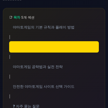
📑
목차
5개 섹션
야마토게임의 기본 규칙과 플레이 방법
|
야마토게임 보너스 시스템 완벽 분석
|
야마토게임 공략법과 실전 전략
|
안전한 야마토게임 사이트 선택 가이드
|
❓ 자주 묻는 질문