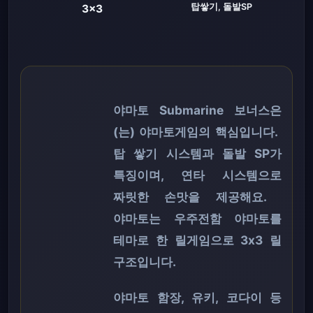
탑쌓기, 돌발SP
3x3
야마토 Submarine 보너스은
(는) 야마토게임의 핵심입니다. ​​
탑 쌓기 시스템과 돌발 SP가
특징이며, 연타 시스템으로
짜릿한 손맛을 제공해요. ​​
야마토는 우주전함
야마토
를
테마로 한 릴게임으로 3x3 릴
구조입니다.
야마토 함장, 유키, 코다이 등