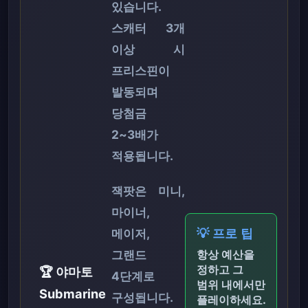
있습니다. ​​
스캐터 3개
이상 시
프리스핀이
발동되며
당첨금
2~3배가
적용됩니다.
잭팟은 미니,
마이너,
💡 프로 팁
메이저,
그랜드
항상 예산을
정하고 그
🏆 야마토
4단계로
범위 내에서만
Submarine
구성됩니다.
플레이하세요.