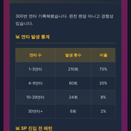
300번 연타 기록해봤습니다. ​완전 랜덤 아니고 경향성
있습니다.
📊 연타 발생 통계
연타 수
발생 횟수
비율
1-3연타
210회
70%
4-9연타
60회
20%
10-29연타
24회
8%
30연타+
6회
2%
📊 SP 진입 전 패턴