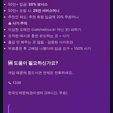
50만+ 입금:
20% 보너스
50만+ 오링 시:
25만 서비스머니
추천인 제도: 추천 회원 입금액 20% 무료머니
⚠️ 사기 주의
이상한 도메인 (com/net/co.kr 아닌 곳) 피하기
조작된 예시로 충전 유도하는 곳 = 사기
출금 안 해주는 곳 많음 - 검증된 사이트만
무료충전 후 고배당 나왔다며 입금 요구 = 100% 사기
🆘 도움이 필요하신가요?
게임 때문에 힘드시면 언제든 전화하세요.
📞 1336
한국도박문제관리센터 (24시간, 무료)