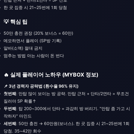
한 곳 집중 시 21~25번에 1회 당첨
💡 핵심 팁
50만 충전 권장 (20% 보너스 = 60만)
메모하면서 플레이 (SP방 기록)
알바(소액) 절대 금지
멈추는 방법 아는 사람이 돈 번다
🔥 실제 플레이어 노하우 (MYBOX 정보)
📌 3년 경력자 공략법 (환수율 96% 유지)
첫번째
: 만탑 많이 보이는 방 공략. ​만탑 근처 + 단타/2연타 = 무조건
질러야 SP 확률↑
두번째
: 탑 200~300에서 단타 = 과감히 방 버리기. ​"만탑 좀 가고 시
작하자" 마인드
세번째
: 50만 충전 → 60만원(보너스). ​​한 곳 집중 시 21~25번에 1회
당첨. ​35~42만 회수