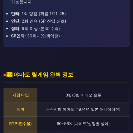
가능합니다.
단타
: 1회 당첨 (확률 1/21-25)
연단
: 2회 연속 (SP 진입 신호)
장타
: 9회 이상 (본격 수익)
SP연타
: 30회+ (인생역전)
🎰 야마토 릴게임 완벽 정보
게임 타입
3릴/5릴 비디오 슬롯
테마
우주전함 야마토 (1974년 일본 애니메이션)
RTP(환수율)
90~96% (사이트/설정별 상이)