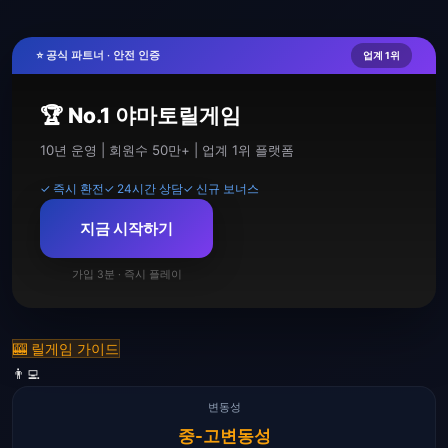
⭐ 공식 파트너 · 안전 인증
업계 1위
🏆 No.1 야마토릴게임
10년 운영 | 회원수 50만+ | 업계 1위 플랫폼
✓ 즉시 환전
✓ 24시간 상담
✓ 신규 보너스
지금 시작하기
가입 3분 · 즉시 플레이
🎰 릴게임 가이드
👨‍💻
변동성
중-고변동성