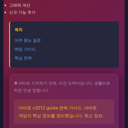
그래픽 개선
신규 기능 추가
목차
자주 묻는 질문
베팅 가이드
핵심 전략
⛔ 야마토 시작하기 전에. ​​이건 도박이입니다. ​​생활비로
하면 인생 망합니다.
야마토 v2012 guide 완벽 가이드. 야마토
게임의 핵심 정보를 정리했습니다. ​최신 정보.