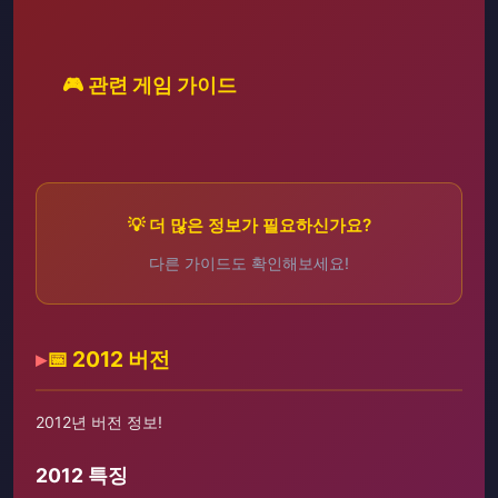
🎮 관련 게임 가이드
💡 더 많은 정보가 필요하신가요?
다른 가이드도 확인해보세요!
📅 2012 버전
2012년 버전 정보!
2012 특징