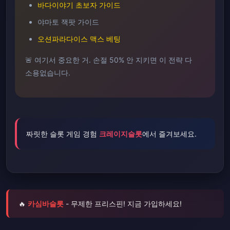
바다이야기 초보자 가이드
야마토 잭팟 가이드
오션파라다이스 맥스 베팅
🚨 여기서 중요한 거. 손절 50% 안 지키면 이 전략 다
소용없습니다.
짜릿한 슬롯 게임 경험
크레이지슬롯
에서 즐겨보세요.
🔥
카심바슬롯
- 무제한 프리스핀! 지금 가입하세요!