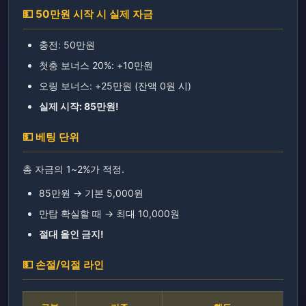
💵 50만원 시작 시 실제 자금
충전: 50만원
첫충 보너스 20%: +10만원
오링 보너스: +25만원 (잔액 0원 시)
실제 시작: 85만원!
💵 베팅 단위
총 자금의 1~2%가 적정.
85만원 → 기본 5,000원
만탑 확실할 때 → 최대 10,000원
절대 올인 금지!
💵 손절/익절 라인