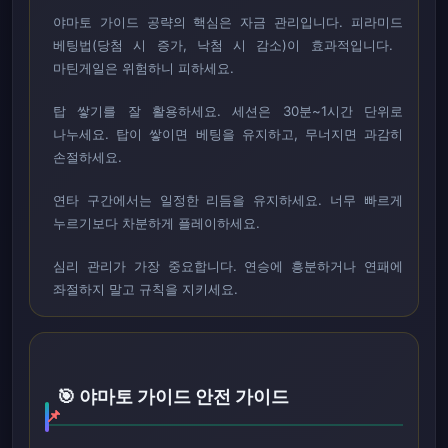
야마토 가이드 공략의 핵심은 자금 관리입니다. ​​피라미드
베팅법(당첨 시 증가, 낙첨 시 감소)이 효과적입니다. ​
마틴게일은 위험하니 피하세요.
탑 쌓기를 잘 활용하세요. 세션은 30분~1시간 단위로
나누세요. 탑이 쌓이면 베팅을 유지하고, 무너지면 과감히
손절하세요.
연타 구간에서는 일정한 리듬을 유지하세요. 너무 빠르게
누르기보다 차분하게 플레이하세요.
심리 관리가 가장 중요합니다. ​연승에 흥분하거나 연패에
좌절하지 말고 규칙을 지키세요.
🎯 야마토 가이드 안전 가이드