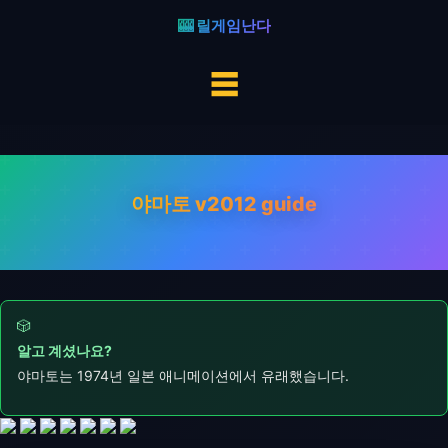
🎰 릴게임난다
☰
야마토 v2012 guide
🎲
알고 계셨나요?
야마토는 1974년 일본 애니메이션에서 유래했습니다.