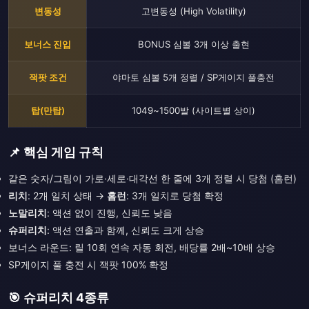
변동성
고변동성 (High Volatility)
보너스 진입
BONUS 심볼 3개 이상 출현
잭팟 조건
야마토 심볼 5개 정렬 / SP게이지 풀충전
탑(만탑)
1049~1500발 (사이트별 상이)
📌 핵심 게임 규칙
같은 숫자/그림이 가로·세로·대각선 한 줄에 3개 정렬 시 당첨 (홈런)
리치
: 2개 일치 상태 →
홈런
: 3개 일치로 당첨 확정
노말리치
: 액션 없이 진행, 신뢰도 낮음
슈퍼리치
: 액션 연출과 함께, 신뢰도 크게 상승
보너스 라운드: 릴 10회 연속 자동 회전, 배당률 2배~10배 상승
SP게이지 풀 충전 시 잭팟 100% 확정
🎯 슈퍼리치 4종류