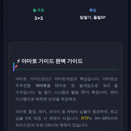
릴 구조
특징
탑쌓기, 돌발SP
3x3
⚡ 야마토 가이드 완벽 가이드
야마토 가이드은(는) 야마토게임의 핵심입니다. ​야마토는
우주전함
야마토
를 테마로 한 릴게임으로 3x3 릴
구조입니다. 탑 쌓기 시스템과 돌발 SP가 특징이며, 연타
시스템으로 짜릿한 손맛을 제공해요.
야마토 함장, 유키, 코다이 등 캐릭터 심볼이 등장하며, 최고
심볼 5개 매칭 시 잭팟이 터집니다. ​​
RTP
는 94~96%이며
프리스핀과 프로그레시브 잭팟이 있습니다.