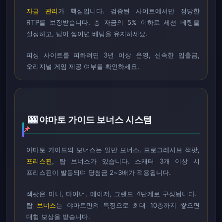
자금 관리
가 핵심입니다. 검증된 사이트에서만 정당한
RTP를 보장받습니다. ​총 자금의 5% 이하로 세션 베팅을
설정하고, 탑이 쌓이면 베팅을 유지하세요.
피싱 사이트를 피하려면 3년 이상 운영, 신속한 입출금,
오리지널 게임 제공 여부를 확인하세요.
🎰 야마토 가이드 보너스 시스템
야마토 가이드의 보너스는 일반 보너스, 프로그레시브 잭팟,
프리스핀
, 탑 보너스가 있습니다. 스캐터 3개 이상 시
프리스핀이 발동되며 당첨금 2~3배가 적용됩니다.
잭팟은 미니, 마이너, 메이저, 그랜드 4단계로 구성됩니다. ​
탑
보너스
는 야마토만의 특징으로 최대 10층까지 쌓으면
대형 보상을 받습니다.