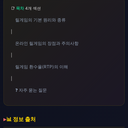
📑
목차
4개 섹션
릴게임의 기본 원리와 종류
|
온라인 릴게임의 장점과 주의사항
|
릴게임 환수율(RTP)의 이해
|
❓ 자주 묻는 질문
📊 정보 출처