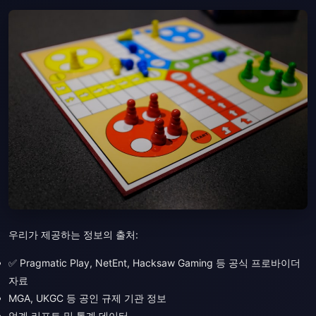
우리가 제공하는 정보의 출처:
✅ Pragmatic Play, NetEnt, Hacksaw Gaming 등 공식 프로바이더
자료
MGA, UKGC 등 공인 규제 기관 정보
업계 리포트 및 통계 데이터