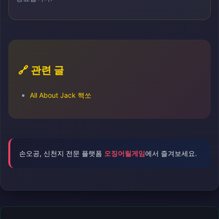
🔗 관련 글
All About Jack 핵쏘
손오공, 신천지 전문 플랫폼
오징어릴게임
에서 즐겨보세요.