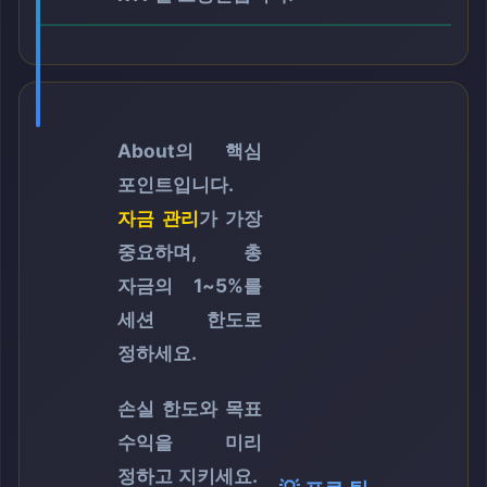
About의 핵심
포인트입니다. ​​
자금 관리
가 가장
중요하며, 총
자금의 1~5%를
세션 한도로
정하세요.
손실 한도와 목표
수익을 미리
정하고 지키세요. ​​