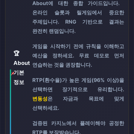
About에 대한 종합 가이드입니다. ​
온라인 슬롯과
릴게임
에서 중요한
주제입니다. RNG 기반으로 결과는
완전히 랜덤입니다.
게임을 시작하기 전에 규칙을 이해하고
🏆
예산을 정하세요. ​무료 데모로 먼저
About
연습하는 것을 권장합니다.
기본
RTP(환수율)가 높은 게임(96% 이상)을
정보
선택하면 장기적으로 유리합니다.
변동성
은 자금과 목표에 맞게
선택하세요.
검증된 카지노에서 플레이해야 공정한
RTP를 보장받습니다.