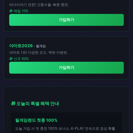
바다이야기 전문! 고환수율. 빠른 환전.
🎁 매일 10%
가입하기
야마토2026
- 릴게임
야마토 1위! 다양한 모드. 잭팟 이벤트.
🎁 신규 50%
가입하기
🎁 오늘의 특별 혜택 안내
릴게임랜드 첫충 100%
오늘 가입 시 첫 충전 100% 보너스. K-PLAY 전속으로 정상 확률