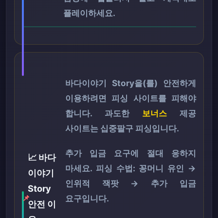
플레이하세요.
바다이야기 Story을(를) 안전하게
이용하려면 피싱 사이트를 피해야
합니다. 과도한
보너스
제공
사이트는 십중팔구 피싱입니다.
추가 입금 요구에 절대 응하지
📈 바다
마세요. 피싱 수법: 꽁머니 유인 →
이야기
인위적 잭팟 → 추가 입금
Story
요구입니다.
안전 이