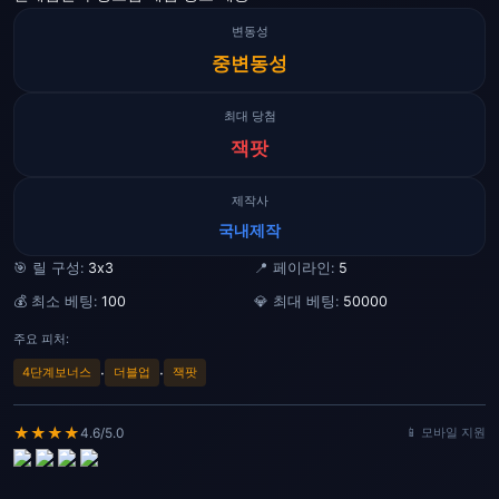
변동성
중변동성
최대 당첨
잭팟
제작사
국내제작
🎯 릴 구성:
3x3
📍 페이라인:
5
💰 최소 베팅:
100
💎 최대 베팅:
50000
주요 피처:
·
·
4단계보너스
더블업
잭팟
★★★★
4.6/5.0
📱 모바일 지원