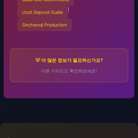
|
Usdt Deposit Guide
Sincheonji Production
💡 더 많은 정보가 필요하신가요?
다른 가이드도 확인해보세요!