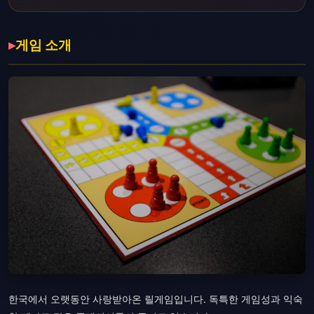
게임 소개
한국에서 오랫동안 사랑받아온 릴게임입니다. 독특한 게임성과 익숙