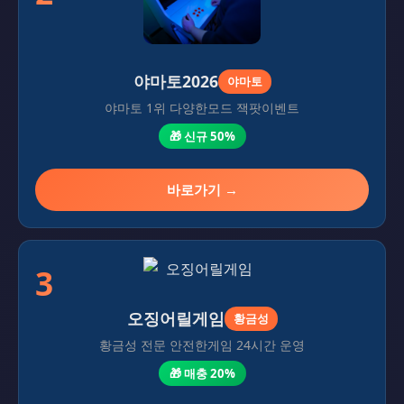
야마토2026
야마토
야마토 1위 다양한모드 잭팟이벤트
🎁 신규 50%
바로가기 →
3
오징어릴게임
황금성
황금성 전문 안전한게임 24시간 운영
🎁 매충 20%