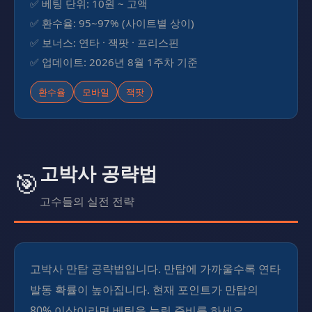
✅ 베팅 단위: 10원 ~ 고액
✅ 환수율: 95~97% (사이트별 상이)
✅ 보너스: 연타 · 잭팟 · 프리스핀
✅ 업데이트: 2026년 8월 1주차 기준
환수율
모바일
잭팟
고박사 공략법
🎯
고수들의 실전 전략
고박사 만탑 공략법입니다. 만탑에 가까울수록 연타
발동 확률이 높아집니다. 현재 포인트가 만탑의
80% 이상이라면 베팅을 늘릴 준비를 하세요.