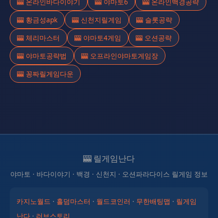
🎰 온라인바다이야기
🎰 야마토6
🎰 온라인백경공략
🎰 황금성apk
🎰 신천지릴게임
🎰 슬롯공략
🎰 체리마스터
🎰 야마토4게임
🎰 오션공략
🎰 야마토공략법
🎰 오프라인야마토게임장
🎰 꽁짜릴게임다운
🎰 릴게임난다
야마토 · 바다이야기 · 백경 · 신천지 · 오션파라다이스 릴게임 정보
카지노월드
·
홀덤마스터
·
월드코인러
·
무한배팅맵
·
릴게임
난다
·
러브스토리