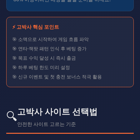
⚡ 고박사 핵심 포인트
🎯 소액으로 시작하여 게임 흐름 파악
🎯 연타·잭팟 패턴 인식 후 베팅 증가
🎯 목표 수익 달성 시 즉시 출금
🎯 하루 베팅 한도 미리 설정
🎯 신규 이벤트 및 첫 충전 보너스 적극 활용
고박사 사이트 선택법
🔍
안전한 사이트 고르는 기준