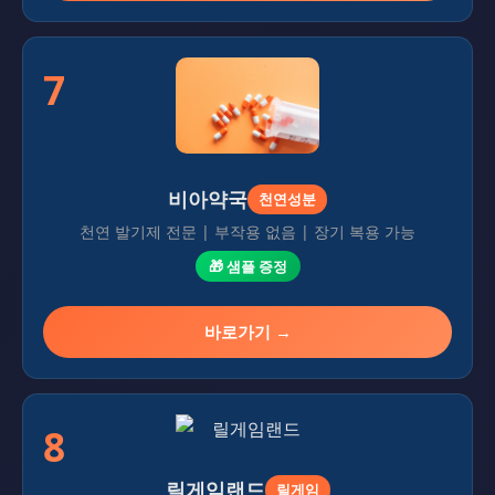
7
비아약국
천연성분
천연 발기제 전문 | 부작용 없음 | 장기 복용 가능
🎁 샘플 증정
바로가기 →
8
릴게임랜드
릴게임