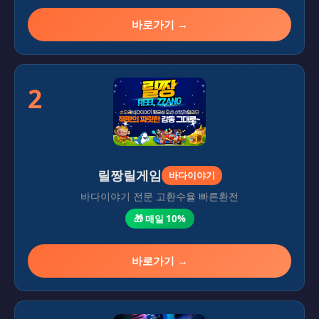
바로가기 →
2
릴짱릴게임
바다이야기
바다이야기 전문 고환수율 빠른환전
🎁 매일 10%
바로가기 →