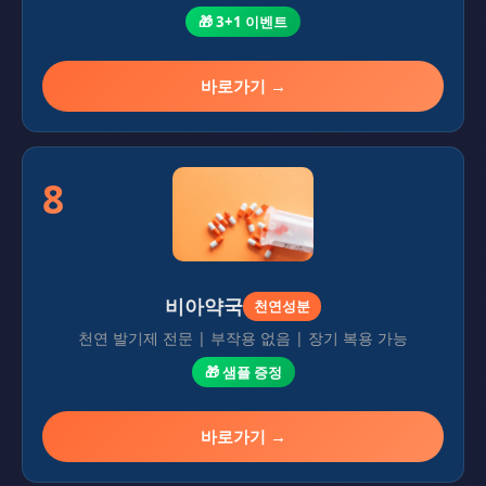
🎁 3+1 이벤트
바로가기 →
8
비아약국
천연성분
천연 발기제 전문 | 부작용 없음 | 장기 복용 가능
🎁 샘플 증정
바로가기 →