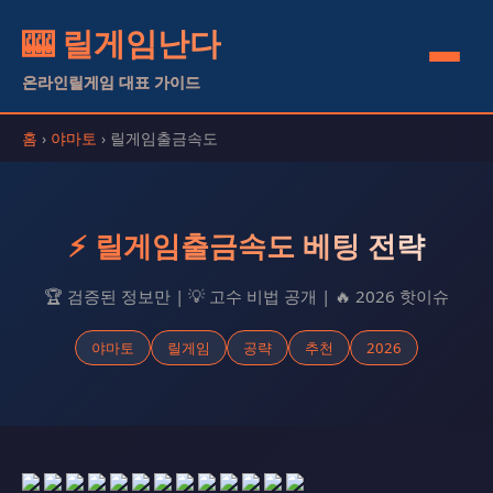
🎰 릴게임난다
온라인릴게임 대표 가이드
홈
›
야마토
› 릴게임출금속도
⚡ 릴게임출금속도 베팅 전략
🏆 검증된 정보만 | 💡 고수 비법 공개 | 🔥 2026 핫이슈
야마토
릴게임
공략
추천
2026