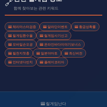
🔗
분산 게임은 최소 30배이상의 여유 시드가 필요합니
함께 찾아보는 관련 키워드
다.
🎰 체리마스터검증
🎰 알라딘이벤트
🎰 황금성확률
🎰 릴게임환수율
🎰 릴게임사기신고
🎰 모바일손오공
🎰 온라인바다이야기보너스
🎰 릴천지첫충
🎰 일본야마토
🎰 최신버전
🎰 인터넷다빈치
🎰 플레이코리아
🎰 릴게임난다