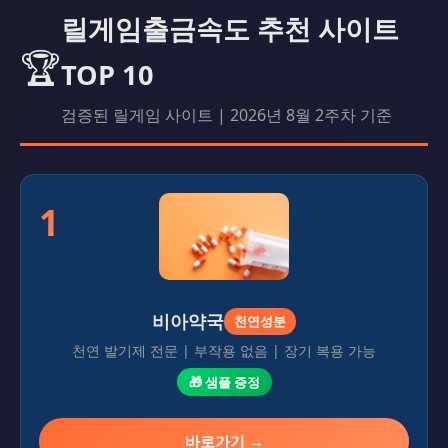
릴게임출금속도 추천 사이트
🏆
TOP 10
검증된 릴게임 사이트 | 2026년 8월 2주차 기준
1
비아약국
천연성분
천연 발기제 전문 | 부작용 없음 | 장기 복용 가능
🎁 샘플 증정
바로가기 →