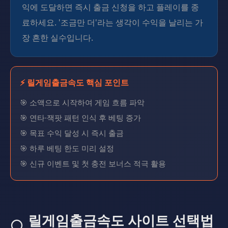
익에 도달하면 즉시 출금 신청을 하고 플레이를 종
료하세요. '조금만 더'라는 생각이 수익을 날리는 가
장 흔한 실수입니다.
⚡ 릴게임출금속도 핵심 포인트
🎯 소액으로 시작하여 게임 흐름 파악
🎯 연타·잭팟 패턴 인식 후 베팅 증가
🎯 목표 수익 달성 시 즉시 출금
🎯 하루 베팅 한도 미리 설정
🎯 신규 이벤트 및 첫 충전 보너스 적극 활용
릴게임출금속도 사이트 선택법