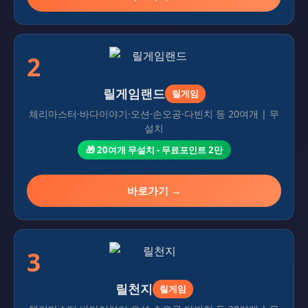
2
릴게임랜드
릴게임
체리마스터·바다이야기·오션·손오공·다빈치 등 20여개 | 무
설치
🎁 20여개 무설치 - 무료포인트 2만
바로가기 →
3
릴천지
릴게임