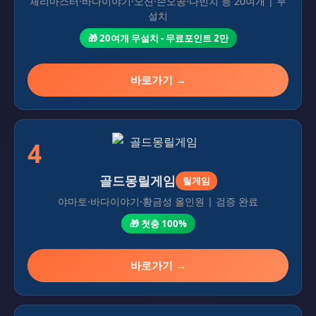
체리마스터·바다이야기·오션·손오공·다빈치 등 20여개 | 무
설치
🎁 20여개 무설치 - 무료포인트 2만
바로가기 →
4
골드몽릴게임
릴게임
야마토·바다이야기·황금성 올인원 | 검증 완료
🎁 첫충 100%
바로가기 →