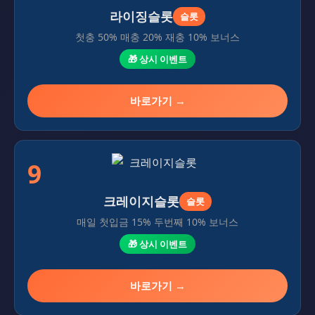
라이징슬롯
슬롯
첫충 50% 매충 20% 재충 10% 보너스
🎁 상시 이벤트
바로가기 →
9
크레이지슬롯
슬롯
매일 첫입금 15% 두번째 10% 보너스
🎁 상시 이벤트
바로가기 →