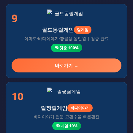
9
골드몽릴게임
릴게임
야마토·바다이야기·황금성 올인원 | 검증 완료
🎁 첫충 100%
바로가기 →
10
릴짱릴게임
바다이야기
바다이야기 전문 고환수율 빠른환전
🎁 매일 10%