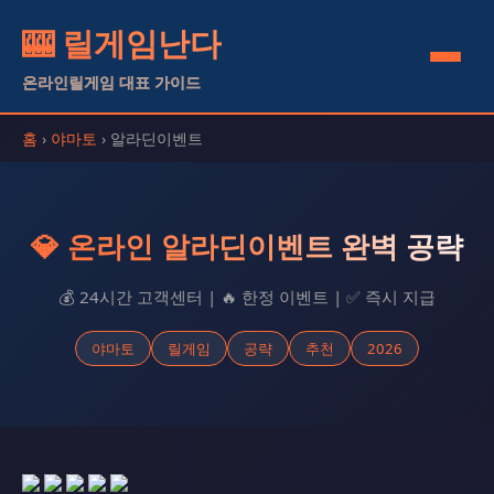
🎰 릴게임난다
온라인릴게임 대표 가이드
홈
›
야마토
› 알라딘이벤트
💎 온라인 알라딘이벤트 완벽 공략
💰 24시간 고객센터 | 🔥 한정 이벤트 | ✅ 즉시 지급
야마토
릴게임
공략
추천
2026