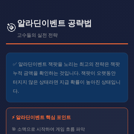
알라딘이벤트 공략법
🎯
고수들의 실전 전략
✅ 알라딘이벤트 잭팟을 노리는 최고의 전략은 잭팟
누적 금액을 확인하는 것입니다. 잭팟이 오랫동안
터지지 않은 상태라면 지급 확률이 높아진 상태입니
다.
⚡ 알라딘이벤트 핵심 포인트
🎯 소액으로 시작하여 게임 흐름 파악