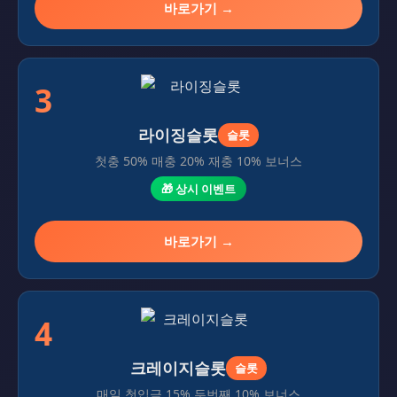
바로가기 →
3
라이징슬롯
슬롯
첫충 50% 매충 20% 재충 10% 보너스
🎁 상시 이벤트
바로가기 →
4
크레이지슬롯
슬롯
매일 첫입금 15% 두번째 10% 보너스