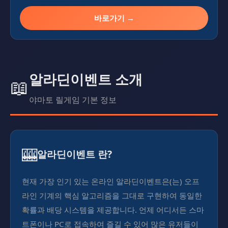
바로가기 →
알라딘이벤트 소개
📖
야마토 릴게임 기본 정보
🎰
알라딘이벤트 란?
현재 가장 인기 있는 온라인 알라딘이벤트은(는) 오프
라인 기계의 핵심 알고리즘을 그대로 구현하여 동일한
확률과 배당 시스템을 제공합니다. 언제 어디서든 스마
트폰이나 PC로 접속하여 즐길 수 있어 많은 유저들이