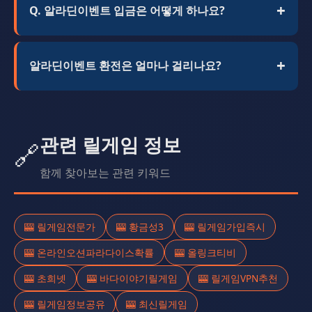
95~97% 수준입니다. 사이트마다 차이가 있으므로
Q. 알라딘이벤트 입금은 어떻게 하나요?
환수율을 투명하게 공개하는 검증된 사이트를 이용
A. 대부분의 사이트에서 계좌이체, 가상계좌, 암호화
하세요.
폐 등 다양한 입금 방법을 지원합니다. 입금 전 최소
알라딘이벤트 환전은 얼마나 걸리나요?
입금 금액과 처리 시간을 확인하세요.
검증된 사이트의 경우 출금 신청 후 10분 이내에 처
리됩니다. 24시간 365일 출금이 가능한 사이트를 선
택하면 언제든지 수익을 인출할 수 있습니다.
관련 릴게임 정보
🔗
함께 찾아보는 관련 키워드
🎰 릴게임전문가
🎰 황금성3
🎰 릴게임가입즉시
🎰 온라인오션파라다이스확률
🎰 올링크티비
🎰 초희넷
🎰 바다이야기릴게임
🎰 릴게임VPN추천
🎰 릴게임정보공유
🎰 최신릴게임