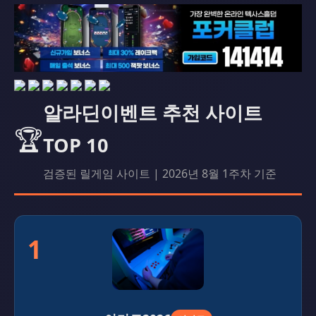
알라딘이벤트 추천 사이트
🏆
TOP 10
검증된 릴게임 사이트 | 2026년 8월 1주차 기준
1