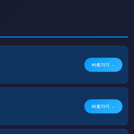
바로가기 →
바로가기 →