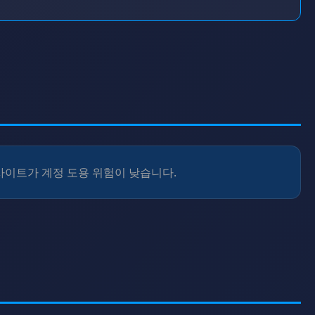
 사이트가 계정 도용 위험이 낮습니다.