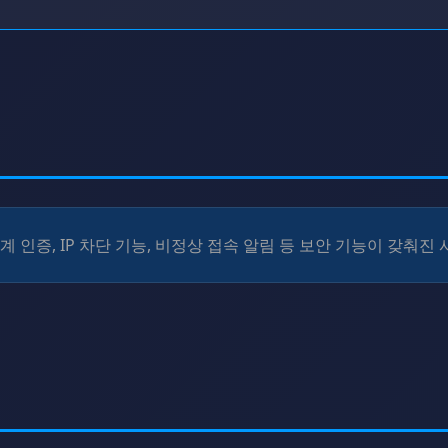
 인증, IP 차단 기능, 비정상 접속 알림 등 보안 기능이 갖춰진