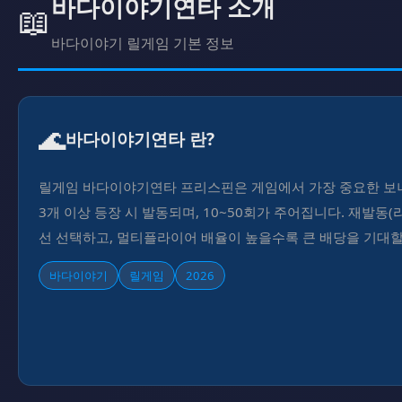
바다이야기연타 소개
📖
바다이야기 릴게임 기본 정보
🌊
바다이야기연타 란?
릴게임 바다이야기연타 프리스핀은 게임에서 가장 중요한 보
3개 이상 등장 시 발동되며, 10~50회가 주어집니다. 재발동
선 선택하고, 멀티플라이어 배율이 높을수록 큰 배당을 기대할
바다이야기
릴게임
2026