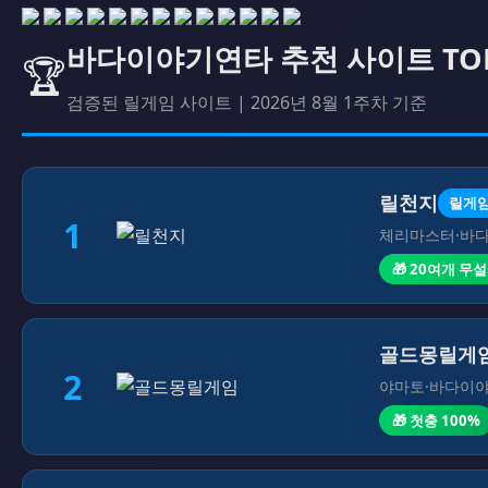
바다이야기연타 추천 사이트 TOP
🏆
검증된 릴게임 사이트 | 2026년 8월 1주차 기준
릴천지
릴게
1
체리마스터·바다
🎁 20여개 무
골드몽릴게
2
야마토·바다이야
🎁 첫충 100%