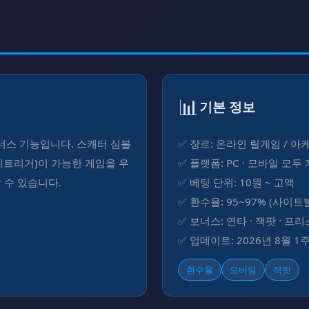
📊
기본 정보
너스 기능입니다. 스캐터 심볼
✅ 장르: 온라인 릴게임 / 아
(리트리거)이 가능한 게임을 우
✅ 플랫폼: PC · 모바일 모두
 수 있습니다.
✅ 베팅 단위: 10원 ~ 고액
✅ 환수율: 95~97% (사이트
✅ 보너스: 연타 · 잭팟 · 프
✅ 업데이트: 2026년 8월 1
환수율
모바일
잭팟