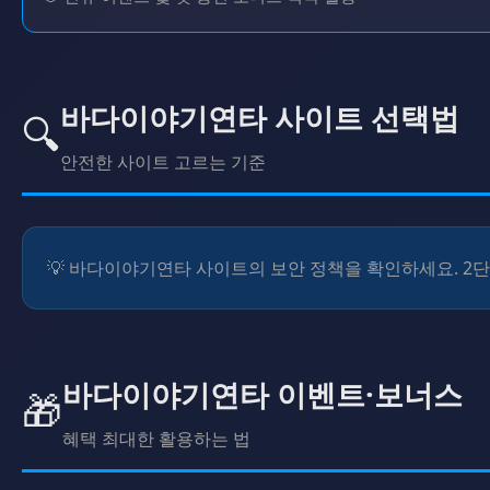
바다이야기연타 사이트 선택법
🔍
안전한 사이트 고르는 기준
💡 바다이야기연타 사이트의 보안 정책을 확인하세요. 2단계
바다이야기연타 이벤트·보너스
🎁
혜택 최대한 활용하는 법