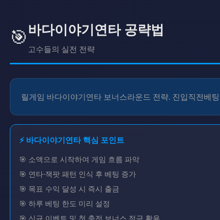
바다이야기연타 공략법
🎯
고수들의 실전 전략
릴게임 바다이야기연타 보너스라운드 전략. 진입직전베팅
⚡ 바다이야기연타 핵심 포인트
🎯 소액으로 시작하여 게임 흐름 파악
🎯 연타·잭팟 패턴 인식 후 베팅 증가
🎯 목표 수익 달성 시 즉시 출금
🎯 하루 베팅 한도 미리 설정
🎯 신규 이벤트 및 첫 충전 보너스 적극 활용