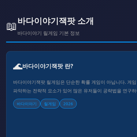
바다이야기잭팟 소개
📖
바다이야기 릴게임 기본 정보
🌊
바다이야기잭팟 란?
바다이야기잭팟 릴게임은 단순한 확률 게임이 아닙니다. 게임
파악하는 전략적 요소가 있어 많은 유저들이 공략법을 연구하
바다이야기
릴게임
2026