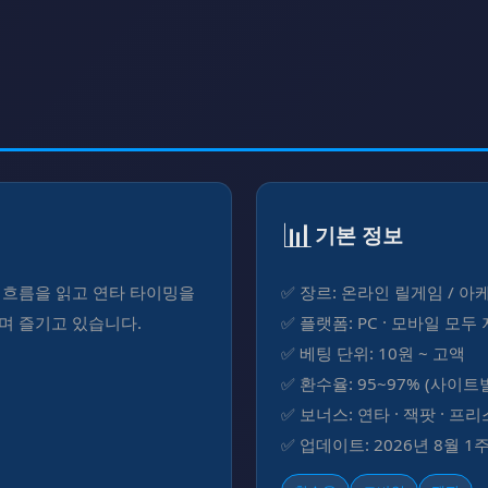
📊
기본 정보
 흐름을 읽고 연타 타이밍을
✅ 장르: 온라인 릴게임 / 아
며 즐기고 있습니다.
✅ 플랫폼: PC · 모바일 모두
✅ 베팅 단위: 10원 ~ 고액
✅ 환수율: 95~97% (사이트
✅ 보너스: 연타 · 잭팟 · 프
✅ 업데이트: 2026년 8월 1