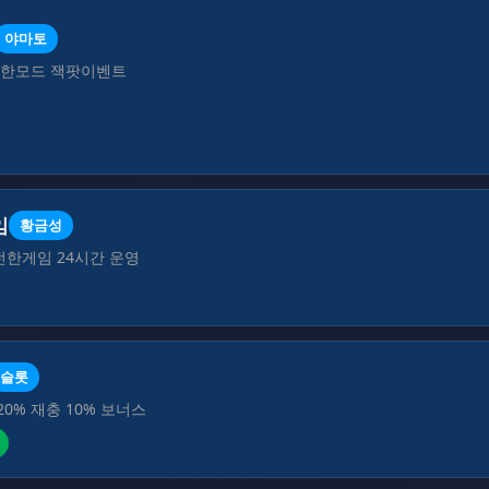
야마토
양한모드 잭팟이벤트
임
황금성
전한게임 24시간 운영
슬롯
20% 재충 10% 보너스