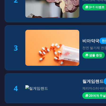
🎁 3+1 이벤트
비아약국
천
3
천연 발기제 전문
🎁 샘플 증정
릴게임랜드
4
체리마스터·바다
🎁 20여개 무