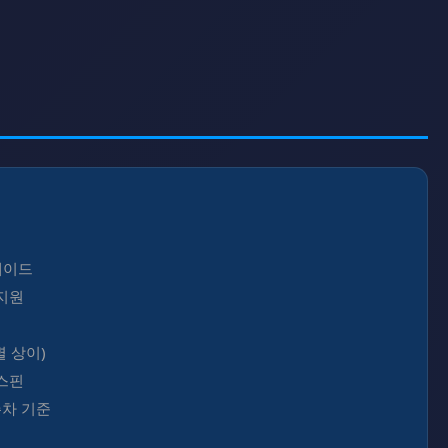
케이드
 지원
별 상이)
리스핀
주차 기준