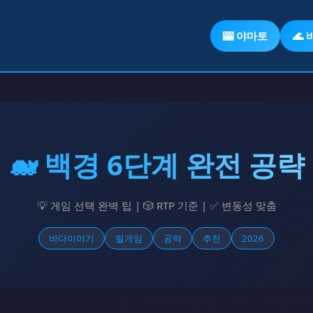
🎰 야마토
🌊
🐋 백경 6단계 완전 공략
💡 게임 선택 완벽 팁 | 🎲 RTP 기준 | ✅ 변동성 맞춤
바다이야기
릴게임
공략
추천
2026