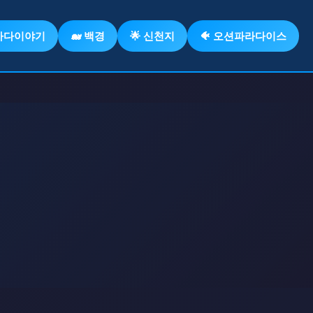
 바다이야기
🐋 백경
🌟 신천지
🐠 오션파라다이스