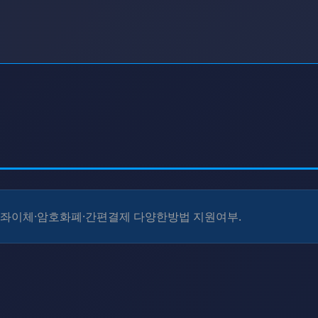
계좌이체·암호화폐·간편결제 다양한방법 지원여부.