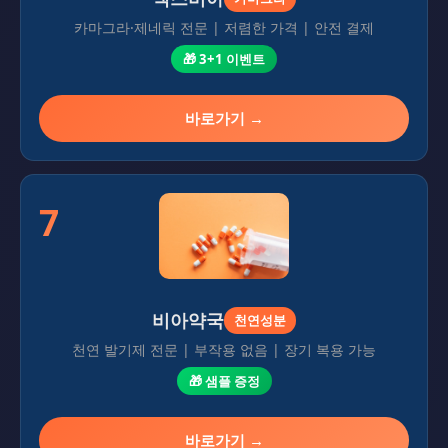
카마그라·제네릭 전문 | 저렴한 가격 | 안전 결제
🎁 3+1 이벤트
바로가기 →
7
비아약국
천연성분
천연 발기제 전문 | 부작용 없음 | 장기 복용 가능
🎁 샘플 증정
바로가기 →