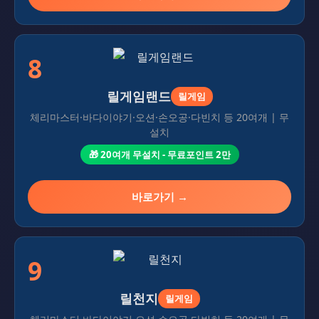
8
릴게임랜드
릴게임
체리마스터·바다이야기·오션·손오공·다빈치 등 20여개 | 무
설치
🎁 20여개 무설치 - 무료포인트 2만
바로가기 →
9
릴천지
릴게임