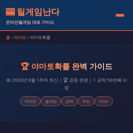
🎰 릴게임난다
온라인릴게임 대표 가이드
홈
›
야마토
› 야마토확률
🏆 야마토확률 완벽 가이드
📅 2026년 8월 1주차 최신 | 🏆 검증 완료 | ⚡ 공략 56번째 비
법
야마토
릴게임
공략
추천
2026