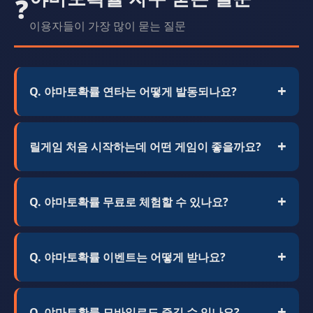
❓
이용자들이 가장 많이 묻는 질문
Q. 야마토확률 연타는 어떻게 발동되나요?
A. 연타는 게임 내 특정 확률로 발동되는 시스템입니
다. 만탑 근처에서 발동 확률이 높아지는 경향이 있으
릴게임 처음 시작하는데 어떤 게임이 좋을까요?
며 이전 유저가 많은 금액을 투입한 후 나간 자리에서
오션파라다이스 또는 바다이야기를 추천합니다. 6단
도 확률이 높습니다.
계/4단계 예시 시스템으로 진행 상황을 파악하기 쉽
Q. 야마토확률 무료로 체험할 수 있나요?
고, 저변동성으로 시드가 오래 버팁니다. 시드 5~10
A. 일부 사이트에서는 신규 가입 시 무료 체험 머니를
만원으로 시작해보세요.
제공합니다. 이를 활용하면 실제 돈을 투입하지 않고
Q. 야마토확률 이벤트는 어떻게 받나요?
도 게임 시스템을 파악할 수 있습니다.
A. 사이트 가입 후 이벤트 페이지에서 신청하거나 고
객센터에 문의하면 됩니다. 자동 지급 이벤트도 있고
Q. 야마토확률 모바일로도 즐길 수 있나요?