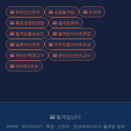
🎰 온라인신천지
🎰 성일릴게임
🎰 소라넷
🎰 황금성캡틴당첨
🎰 릴게임원칙
🎰 릴게임출금속도
🎰 릴게임사이트추천
🎰 슬롯머신추천
🎰 우주전함야마토초보
🎰 온라인백경고수
🎰 온라인신천지고수
🎰 야마토2초보
🎰 릴게임난다
야마토 · 바다이야기 · 백경 · 신천지 · 오션파라다이스 릴게임 정보