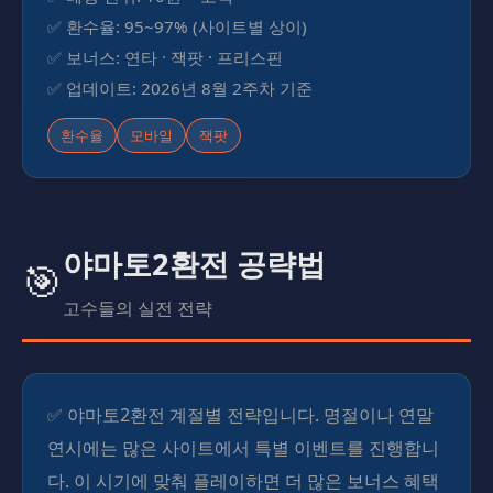
✅ 환수율: 95~97% (사이트별 상이)
✅ 보너스: 연타 · 잭팟 · 프리스핀
✅ 업데이트: 2026년 8월 2주차 기준
환수율
모바일
잭팟
야마토2환전 공략법
🎯
고수들의 실전 전략
✅ 야마토2환전 계절별 전략입니다. 명절이나 연말
연시에는 많은 사이트에서 특별 이벤트를 진행합니
다. 이 시기에 맞춰 플레이하면 더 많은 보너스 혜택