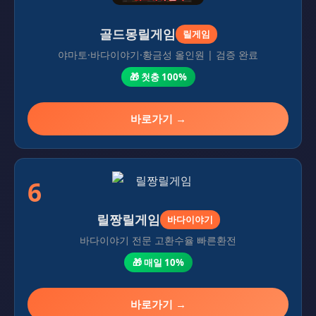
골드몽릴게임
릴게임
야마토·바다이야기·황금성 올인원 | 검증 완료
🎁 첫충 100%
바로가기 →
6
릴짱릴게임
바다이야기
바다이야기 전문 고환수율 빠른환전
🎁 매일 10%
바로가기 →