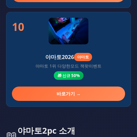
10
야마토2026
야마토
야마토 1위 다양한모드 잭팟이벤트
🎁 신규 50%
바로가기 →
야마토2pc 소개
📖