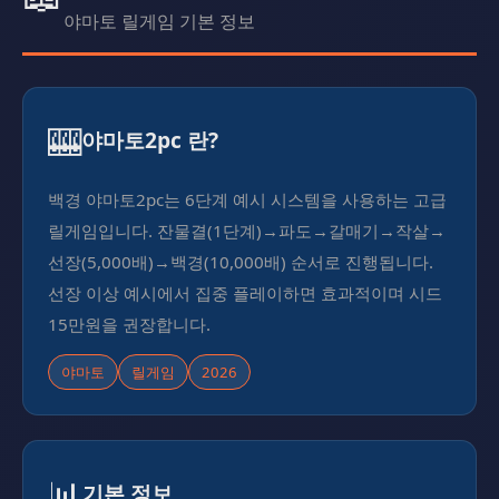
야마토 릴게임 기본 정보
🎰
야마토2pc 란?
백경 야마토2pc는 6단계 예시 시스템을 사용하는 고급
릴게임입니다. 잔물결(1단계)→파도→갈매기→작살→
선장(5,000배)→백경(10,000배) 순서로 진행됩니다.
선장 이상 예시에서 집중 플레이하면 효과적이며 시드
15만원을 권장합니다.
야마토
릴게임
2026
📊
기본 정보