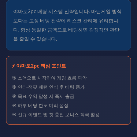
야마토2pc 배팅 시스템 전략입니다. 마틴게일 방식
보다는 고정 베팅 전략이 리스크 관리에 유리합니
다. 항상 동일한 금액으로 베팅하면 감정적인 판단
을 줄일 수 있습니다.
⚡ 야마토2pc 핵심 포인트
🎯 소액으로 시작하여 게임 흐름 파악
🎯 연타·잭팟 패턴 인식 후 베팅 증가
🎯 목표 수익 달성 시 즉시 출금
🎯 하루 베팅 한도 미리 설정
🎯 신규 이벤트 및 첫 충전 보너스 적극 활용