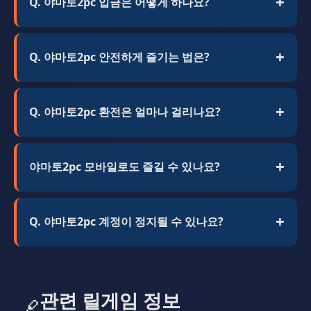
Q. 야마토2pc 입금은 어떻게 하나요?
A. 대부분의 사이트에서 계좌이체, 가상계좌, 암호화
폐 등 다양한 입금 방법을 지원합니다. 입금 전 최소
Q. 야마토2pc 안전하게 즐기는 법은?
입금 금액과 처리 시간을 확인하세요.
A. 하루 베팅 한도를 미리 설정하고, 손실 시 감정적
인 추가 베팅을 피하세요. 수익이 났을 때 즉시 출금
Q. 야마토2pc 환전은 얼마나 걸리나요?
하는 습관도 중요합니다.
A. 검증된 사이트의 경우 출금 신청 후 10분 이내에
처리됩니다. 24시간 365일 출금이 가능한 사이트를
야마토2pc 모바일로도 즐길 수 있나요?
선택하면 언제든지 수익을 인출할 수 있습니다.
네, 대부분의 야마토2pc 사이트는 모바일 최적화가
되어 있습니다. 전용 앱 없이도 모바일 브라우저로 바
Q. 야마토2pc 계정이 정지될 수 있나요?
로 접속하여 PC와 동일한 환경을 즐길 수 있습니다.
A. 이용 약관을 위반하면 계정이 정지될 수 있습니다.
복수 계정 생성, 부정한 방법의 이벤트 수취, 타인 정
보 도용 등은 엄격히 금지됩니다.
관련 릴게임 정보