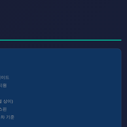
케이드
 지원
별 상이)
리스핀
주차 기준