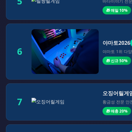
5
바다이야기 전문
🎁 매일 10%
야마토2026
6
야마토 1위 다
🎁 신규 50%
오징어릴게
7
황금성 전문 안
🎁 매충 20%