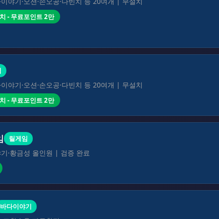
이야기·오션·손오공·다빈치 등 20여개 | 무설치
설치 - 무료포인트 2만
임
이야기·오션·손오공·다빈치 등 20여개 | 무설치
설치 - 무료포인트 2만
임
릴게임
기·황금성 올인원 | 검증 완료
바다이야기