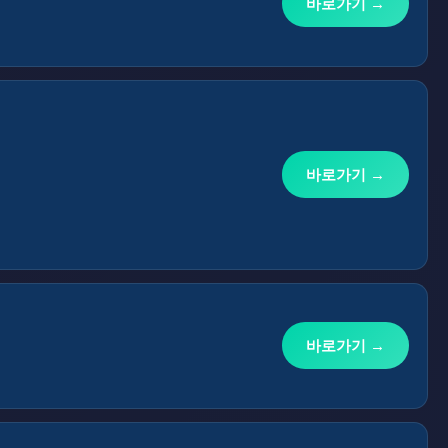
바로가기 →
바로가기 →
바로가기 →