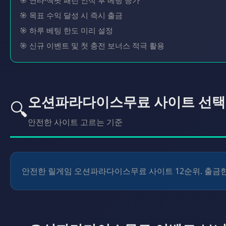
🎯 목표 수익 달성 시 즉시 출금
🎯 하루 베팅 한도 미리 설정
🎯 신규 이벤트 및 첫 충전 보너스 적극 활용
오션파라다이스무료 사이트 선
🔍
안전한 사이트 고르는 기준
안전한 릴게임 오션파라다이스무료 사이트 12순위. 출금