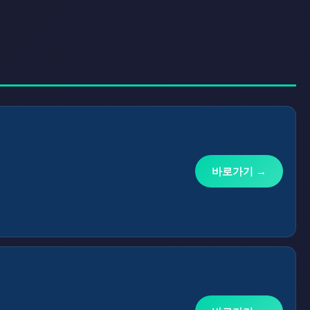
바로가기 →