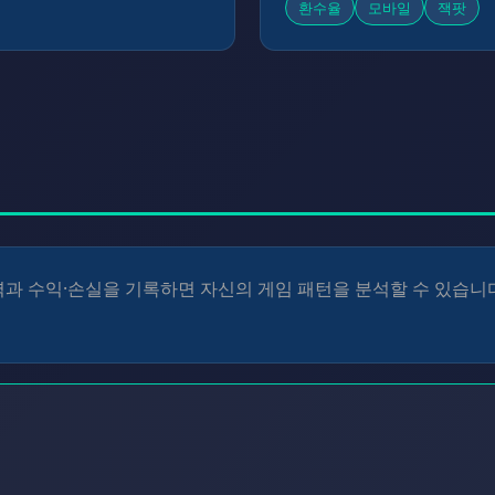
환수율
모바일
잭팟
과 수익·손실을 기록하면 자신의 게임 패턴을 분석할 수 있습니다