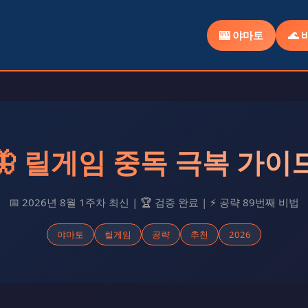
🎰 야마토
🌊
🦋 릴게임 중독 극복 가이
📅 2026년 8월 1주차 최신 | 🏆 검증 완료 | ⚡ 공략 89번째 비법
야마토
릴게임
공략
추천
2026