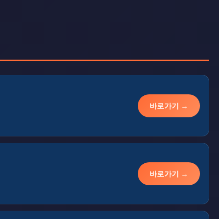
바로가기 →
바로가기 →