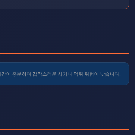
기간이 충분하여 갑작스러운 사기나 먹튀 위험이 낮습니다.