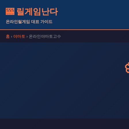
🎰 릴게임난다
온라인릴게임 대표 가이드
홈
›
야마토
› 온라인야마토고수