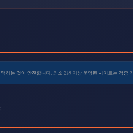
택하는 것이 안전합니다. 최소 2년 이상 운영된 사이트는 검증 
스