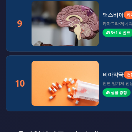
맥스비아
카
9
카마그라·제네릭 
🎁 3+1 이벤트
비아약국
천
10
천연 발기제 전문
🎁 샘플 증정