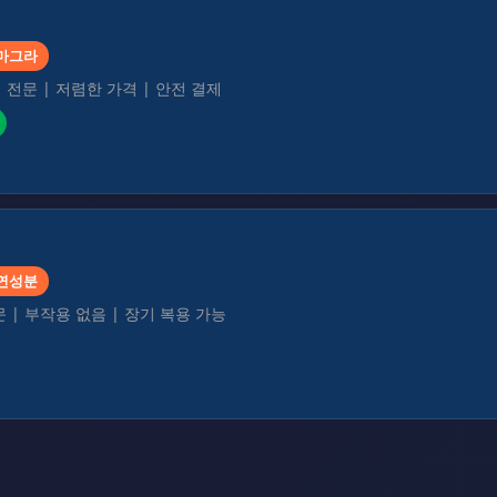
마그라
전문 | 저렴한 가격 | 안전 결제
연성분
 | 부작용 없음 | 장기 복용 가능