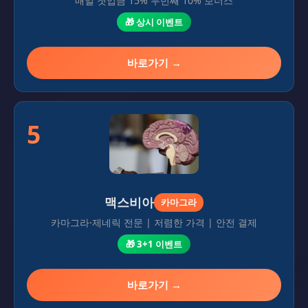
매일 첫입금 15% 두번째 10% 보너스
🎁 상시 이벤트
바로가기 →
5
맥스비아
카마그라
카마그라·제네릭 전문 | 저렴한 가격 | 안전 결제
🎁 3+1 이벤트
바로가기 →