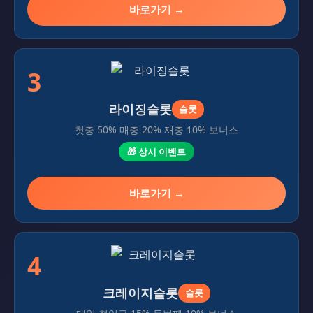
바로가기 →
3
라이징슬롯
슬롯
첫충 50% 매충 20% 재충 10% 보너스
🎁 상시 이벤트
바로가기 →
4
크레이지슬롯
슬롯