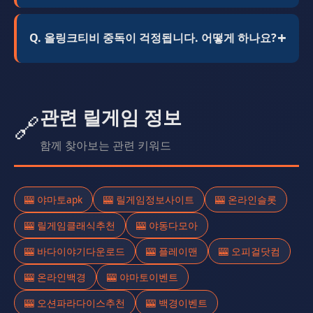
A. 아니오. 온라인 릴게임은 만 18세 이상 성인만 이
용 가능합니다. 미성년자의 이용은 엄격히 금지되어
Q. 올링크티비 중독이 걱정됩니다. 어떻게 하나요?
있습니다.
A. 게임에 중독 증상이 느껴진다면 즉시 플레이를 멈
추고 한국도박문제관리센터(☎ 1336)에 상담을 요청
하세요. 24시간 무료로 운영됩니다.
관련 릴게임 정보
🔗
함께 찾아보는 관련 키워드
🎰 야마토apk
🎰 릴게임정보사이트
🎰 온라인슬롯
🎰 릴게임클래식추천
🎰 야동다모아
🎰 바다이야기다운로드
🎰 플레이맨
🎰 오피걸닷컴
🎰 온라인백경
🎰 야마토이벤트
🎰 오션파라다이스추천
🎰 백경이벤트