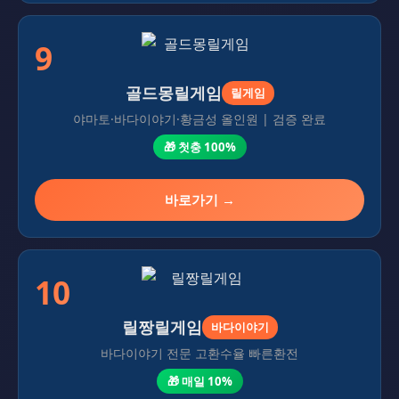
9
골드몽릴게임
릴게임
야마토·바다이야기·황금성 올인원 | 검증 완료
🎁 첫충 100%
바로가기 →
10
릴짱릴게임
바다이야기
바다이야기 전문 고환수율 빠른환전
🎁 매일 10%